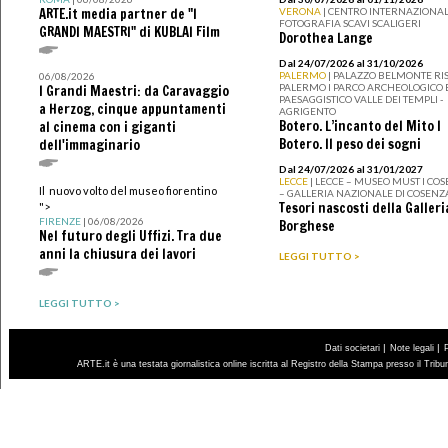
ARTE.it media partner de "I
VERONA
| CENTRO INTERNAZIONAL
FOTOGRAFIA SCAVI SCALIGERI
GRANDI MAESTRI" di KUBLAI Film
Dorothea Lange
Dal 24/07/2026 al 31/10/2026
PALERMO
| PALAZZO BELMONTE RIS
06/08/2026
PALERMO I PARCO ARCHEOLOGICO 
I Grandi Maestri: da Caravaggio
PAESAGGISTICO VALLE DEI TEMPLI -
a Herzog, cinque appuntamenti
AGRIGENTO
Botero. L’incanto del Mito I
al cinema con i giganti
Botero. Il peso dei sogni
dell'immaginario
Dal 24/07/2026 al 31/01/2027
LECCE
| LECCE – MUSEO MUST I CO
Il nuovo volto del museo fiorentino
– GALLERIA NAZIONALE DI COSENZ
Tesori nascosti della Galleri
">
FIRENZE
| 06/08/2026
Borghese
Nel futuro degli Uffizi. Tra due
anni la chiusura dei lavori
LEGGI TUTTO >
LEGGI TUTTO >
|
|
Dati societari
Note legali
ARTE.it è una testata giornalistica online iscritta al Registro della Stampa presso il Trib