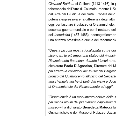
Giovanni Battista
di Ghiberti (1413-1416), la
tabernacolo dell’Arte di Calimala, mentre il
S
dall’Arte dei Giudici e dei Notai. L’opera del
potenza espressiva e, a differenza degli altr
oggi per lasciare il palazzo di Orsanmichele,
seconda guerra mondiale e per il restauro del
dell’
Incredulità
(1467-1483), scenograficament
una altezza prossima a quella del tabernacolo
“
Questa piccola mostra focalizzata su tre gran
alcune tra le più importanti statue del rina
Rinascimento fiorentino, durante i lavori str
dichiarato
Paola D’Agostino
, Direttore dei 
più stretto le collezioni dei Musei del Bargell
bronzo dal Quattrocento all’inizio del Seicen
arricchendola anche di tanti dati visivi e doc
di Orsanmichele dal Rinascimento ad oggi
”.
“
Orsamichele è un monumento chiave della stor
per secoli alcuni dei più rilevanti capolavori 
museo
– ha dichiarato
Benedetta Matucci
fu
Orsnamichele e del Museo di Palazzo Davanza