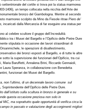
to settentrionale del cortile si trova poi la statua marmorea
403-1406), un tempo collocata nella nicchia dell’Arte dei
al monumentale bronzo del Giambologna. Mentre al secondo
 busto marmoreo scolpito da Mino da Fiesole ritrae
Piero de’
, incaricati dalla Mercanzia di far eseguire una statua per
 al celebre scultore il gruppo dell’
Incredulità
.
lico tra i Musei del Bargello e l’Opificio delle Pietre Dure
ente stipulata in occasione dei lavori straordinari di
 Orsanmichele, le operazioni di disallestimento,
ervativo dei bronzi esposti al Bargello, e di tutte le altre
 sotto la supervisione dei funzionari dell’Opificio, tra cui
ti, Maria Baruffetti, Annalena Brini, Riccardo Gennaioli,
 e Laura Speranza, in collaborazione con Benedetta
tini, funzionari dei Musei del Bargello.
rta, non l’ultimo, di un decennale lavoro comune sul
a
, Soprintendente dell’Opificio delle Pietre Dure.
o dall’istituto sulla scultura in bronzo in generale e su
 rende questa occasione preziosa non solo in
l MiC, ma soprattutto quale opportunità di verifica circa la
 campo in passato e valutazione degli accorgimenti migliori