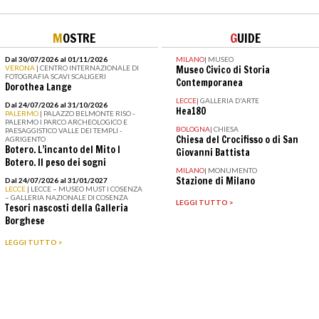
M
OSTRE
G
UIDE
Dal 30/07/2026 al 01/11/2026
MILANO
|
MUSEO
VERONA
| CENTRO INTERNAZIONALE DI
Museo Civico di Storia
FOTOGRAFIA SCAVI SCALIGERI
Contemporanea
Dorothea Lange
LECCE
|
GALLERIA D'ARTE
Dal 24/07/2026 al 31/10/2026
Hea180
PALERMO
| PALAZZO BELMONTE RISO -
PALERMO I PARCO ARCHEOLOGICO E
BOLOGNA
|
CHIESA
PAESAGGISTICO VALLE DEI TEMPLI -
Chiesa del Crocifisso o di San
AGRIGENTO
Botero. L’incanto del Mito I
Giovanni Battista
Botero. Il peso dei sogni
MILANO
|
MONUMENTO
Stazione di Milano
Dal 24/07/2026 al 31/01/2027
LECCE
| LECCE – MUSEO MUST I COSENZA
– GALLERIA NAZIONALE DI COSENZA
LEGGI TUTTO >
Tesori nascosti della Galleria
Borghese
LEGGI TUTTO >