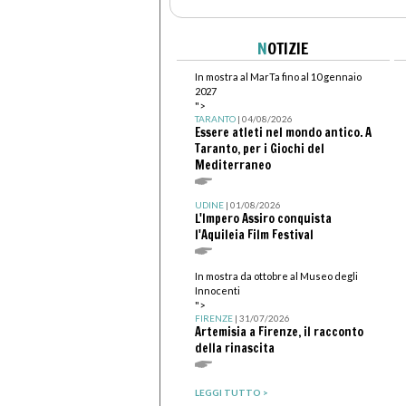
N
OTIZIE
In mostra al MarTa fino al 10 gennaio
2027
">
TARANTO
| 04/08/2026
Essere atleti nel mondo antico. A
Taranto, per i Giochi del
Mediterraneo
UDINE
| 01/08/2026
L'Impero Assiro conquista
l'Aquileia Film Festival
In mostra da ottobre al Museo degli
Innocenti
">
FIRENZE
| 31/07/2026
Artemisia a Firenze, il racconto
della rinascita
LEGGI TUTTO >