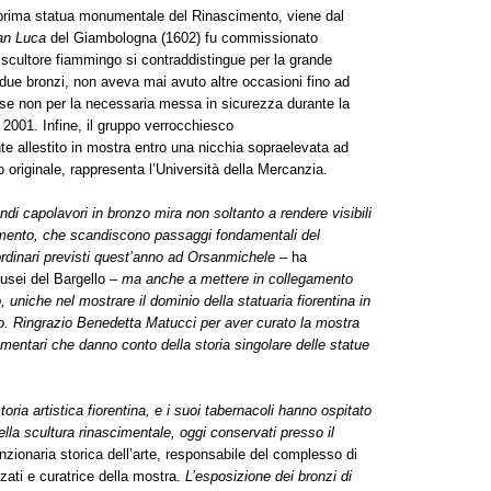
 prima statua monumentale del Rinascimento, viene dal
an Luca
del Giambologna (1602) fu commissionato
lo scultore fiammingo si contraddistingue per la grande
i due bronzi, non aveva mai avuto altre occasioni fino ad
 se non per la necessaria messa in sicurezza durante la
 2001. Infine, il gruppo verrocchiesco
e allestito in mostra entro una nicchia sopraelevata ad
 originale, rappresenta l’Università della Mercanzia.
di capolavori in bronzo mira non soltanto a rendere visibili
scimento, che scandiscono passaggi fondamentali del
aordinari previsti quest’anno ad Orsanmichele
– ha
Musei del Bargello –
ma anche a mettere in collegamento
o, uniche nel mostrare il dominio della statuaria fiorentina in
to. Ringrazio Benedetta Matucci per aver curato la mostra
umentari che danno conto della storia singolare delle statue
ia artistica fiorentina, e i suoi tabernacoli hanno ospitato
della scultura rinascimentale, oggi conservati presso il
nzionaria storica dell’arte, responsabile del complesso di
ti e curatrice della mostra.
L’esposizione dei bronzi di