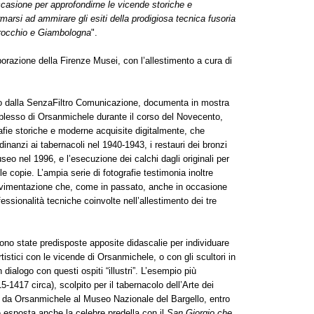
occasione per approfondirne le vicende storiche e
arsi ad ammirare gli esiti della prodigiosa tecnica fusoria
errocchio e Giambologna
".
borazione della Firenze Musei, con l’allestimento a cura di
ato dalla SenzaFiltro Comunicazione, documenta in mostra
mplesso di Orsanmichele durante il corso del Novecento,
afie storiche e moderne acquisite digitalmente, che
inanzi ai tabernacoli nel 1940-1943, i restauri dei bronzi
useo nel 1996, e l’esecuzione dei calchi dagli originali per
le copie. L’ampia serie di fotografie testimonia inoltre
movimentazione che, come in passato, anche in occasione
essionalità tecniche coinvolte nell’allestimento dei tre
sono state predisposte apposite didascalie per individuare
rtistici con le vicende di Orsanmichele, o con gli scultori in
alogo con questi ospiti “illustri”. L’esempio più
5-1417 circa), scolpito per il tabernacolo dell’Arte dei
91 da Orsanmichele al Museo Nazionale del Bargello, entro
 è esposta anche la celebre predella con il
San Giorgio che