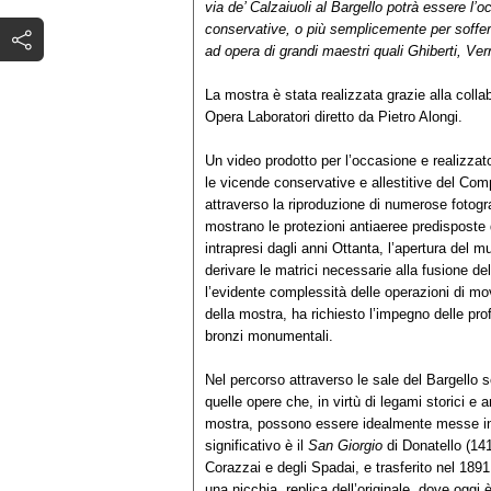
via de’ Calzaiuoli al Bargello potrà essere l’
conservative, o più semplicemente per sofferm
ad opera di grandi maestri quali Ghiberti, V
La mostra è stata realizzata grazie alla colla
Opera Laboratori diretto da Pietro Alongi.
Un video prodotto per l’occasione e realizz
le vicende conservative e allestitive del Co
attraverso la riproduzione di numerose fotogr
mostrano le protezioni antiaeree predisposte d
intrapresi dagli anni Ottanta, l’apertura del m
derivare le matrici necessarie alla fusione del
l’evidente complessità delle operazioni di 
della mostra, ha richiesto l’impegno delle prof
bronzi monumentali.
Nel percorso attraverso le sale del Bargello 
quelle opere che, in virtù di legami storici e a
mostra, possono essere idealmente messe in di
significativo è il
San Giorgio
di Donatello (141
Corazzai e degli Spadai, e trasferito nel 18
una nicchia, replica dell’originale, dove oggi