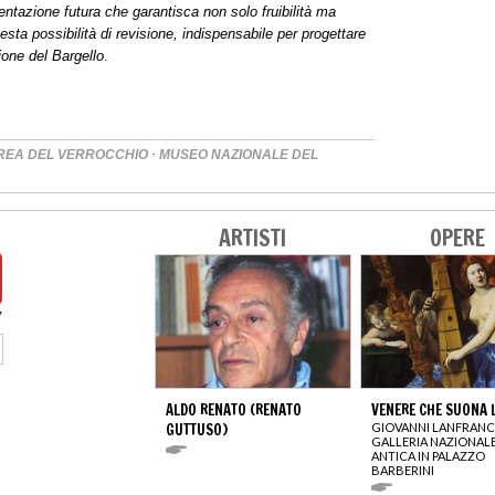
entazione futura che garantisca non solo fruibilità ma
sta possibilità di revisione, indispensabile per progettare
ione del Bargello
.
·
REA DEL VERROCCHIO
MUSEO NAZIONALE DEL
ARTISTI
OPERE
ALDO RENATO (RENATO
VENERE CHE SUONA 
GUTTUSO)
GIOVANNI LANFRAN
GALLERIA NAZIONALE
ANTICA IN PALAZZO
BARBERINI