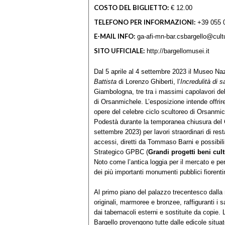
COSTO DEL BIGLIETTO:
€ 12.00
TELEFONO PER INFORMAZIONI:
+39 055 
E-MAIL INFO:
ga-afi-mn-bar.csbargello@cultu
SITO UFFICIALE:
http://bargellomusei.it
Dal 5 aprile al 4 settembre 2023 il Museo Naz
Battista
di Lorenzo Ghiberti, l’
Incredulità di
Giambologna, tre tra i massimi capolavori de
di Orsanmichele. L’esposizione intende offrire
opere del celebre ciclo scultoreo di Orsanmic
Podestà durante la temporanea chiusura de
settembre 2023) per lavori straordinari di res
accessi, diretti da Tommaso Barni e possibili 
Strategico GPBC (
Grandi progetti beni cult
Noto come l’antica loggia per il mercato e pe
dei più importanti monumenti pubblici fiorenti
Al primo piano del palazzo trecentesco dalla
originali, marmoree e bronzee, raffiguranti i s
dai tabernacoli esterni e sostituite da copie
Bargello provengono tutte dalle edicole situate