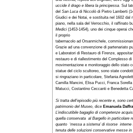
uccide il drago e libera la principessa
. Sul la
del
San Luca
di Niccolò di Pietro Lamberti (1
Giudici e dei Notai, e sostituita nel 1602 d
piano, nella sala del Verrocchio, il raffinato
Medici
(1453-1454), uno dei cinque operai che
il proprio
tabernacolo ad Orsanmichele, commissionarono
Grazie ad una convenzione di partenariato pubb
e Laboratori di Restauro di Firenze, appositam
restauro e di riallestimento del Complesso di
movimentazione e monitoraggio dello stato cons
statue del ciclo scultoreo, sono state condotte
si ringraziano in particolare, Stefania Agnolet
Camilla Mancini, Elisa Pucci, Franca Sorella
Matucci, Costantino Ceccanti e Benedetta Can
Si tratta dell’episodio più recente e, sono ce
patrimonio del Museo
, dice
Emanuela Daffr
L’indiscutibile bagaglio di competenze acquisit
quella conservata al Bargello in particolare
quanto ‘messa a sistema’ di risorse interne a
tenuta delle soluzioni conservative messe in