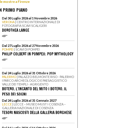
 le mostre a Firenze
N PRIMO PIANO
Dal 30 Luglio 2026 al 1 Novembre 2026
VERONA
| CENTRO INTERNAZIONALE DI
FOTOGRAFIA SCAVI SCALIGERI
DOROTHEA LANGE
Dal 27 Luglio 2026 al 27 Novembre 2026
POMPEI
| SCAVI DI POMPEI
PHILIP COLBERT IN POMPEII: POP MYTHOLOGY
Dal 24 Luglio 2026 al 31 Ottobre 2026
PALERMO
| PALAZZO BELMONTE RISO - PALERMO
I PARCO ARCHEOLOGICO E PAESAGGISTICO
VALLE DEI TEMPLI - AGRIGENTO
BOTERO. L’INCANTO DEL MITO I BOTERO. IL
PESO DEI SOGNI
Dal 24 Luglio 2026 al 31 Gennaio 2027
LECCE
| LECCE – MUSEO MUST I COSENZA –
GALLERIA NAZIONALE DI COSENZA
TESORI NASCOSTI DELLA GALLERIA BORGHESE
Dal 16 Luglio 2026 al 16 Ottobre 2026