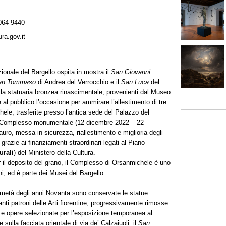
064 9440
ra.gov.it
ionale del Bargello ospita in mostra il
San Giovanni
 san Tommaso
di Andrea del Verrocchio e il
San Luca
del
lla statuaria bronzea rinascimentale, provenienti dal Museo
 al pubblico l’occasione per ammirare l’allestimento di tre
hele, trasferite presso l’antica sede del Palazzo del
l Complesso monumentale (12 dicembre 2022 – 22
tauro, messa in sicurezza, riallestimento e miglioria degli
grazie ai finanziamenti straordinari legati al Piano
urali
) del Ministero della Cultura.
r il deposito del grano, il Complesso di Orsanmichele è uno
ni, ed è parte dei Musei del Bargello.
 metà degli anni Novanta sono conservate le statue
anti patroni delle Arti fiorentine, progressivamente rimosse
. Le opere selezionate per l’esposizione temporanea al
 sulla facciata orientale di via de’ Calzaiuoli: il
San