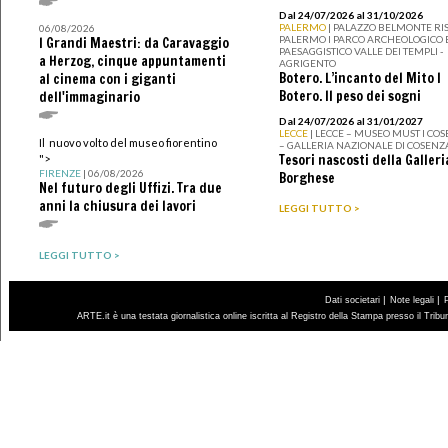
Dal 24/07/2026 al 31/10/2026
PALERMO
| PALAZZO BELMONTE RIS
06/08/2026
PALERMO I PARCO ARCHEOLOGICO 
I Grandi Maestri: da Caravaggio
PAESAGGISTICO VALLE DEI TEMPLI -
a Herzog, cinque appuntamenti
AGRIGENTO
Botero. L’incanto del Mito I
al cinema con i giganti
Botero. Il peso dei sogni
dell'immaginario
Dal 24/07/2026 al 31/01/2027
LECCE
| LECCE – MUSEO MUST I CO
Il nuovo volto del museo fiorentino
– GALLERIA NAZIONALE DI COSENZ
Tesori nascosti della Galleri
">
FIRENZE
| 06/08/2026
Borghese
Nel futuro degli Uffizi. Tra due
anni la chiusura dei lavori
LEGGI TUTTO >
LEGGI TUTTO >
|
|
Dati societari
Note legali
ARTE.it è una testata giornalistica online iscritta al Registro della Stampa presso il Trib