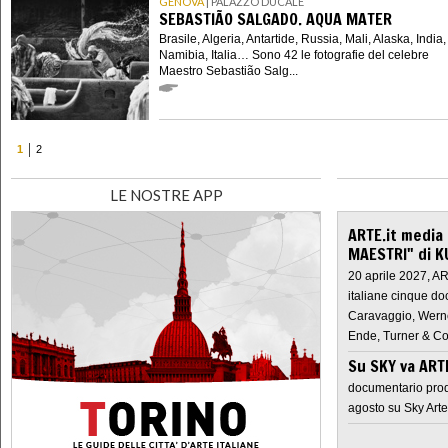
GENOVA
| PALAZZO DUCALE
SEBASTIÃO SALGADO. AQUA MATER
Brasile, Algeria, Antartide, Russia, Mali, Alaska, India,
Namibia, Italia… Sono 42 le fotografie del celebre
Maestro Sebastião Salg...
1
2
LE NOSTRE APP
ARTE.it media
MAESTRI" di K
20 aprile 2027, A
italiane cinque do
Caravaggio, Werne
Ende, Turner & Co
Su SKY va AR
documentario prod
agosto su Sky Arte