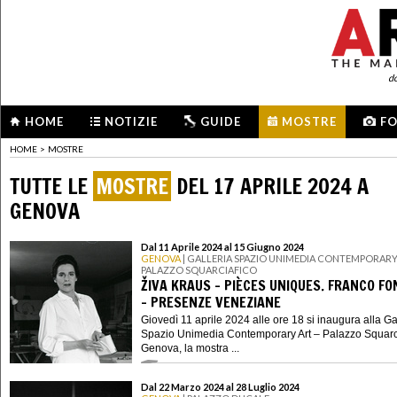
d
HOME
NOTIZIE
GUIDE
MOSTRE
F
HOME
>
MOSTRE
TUTTE LE
MOSTRE
DEL 17 APRILE 2024 A
GENOVA
Dal 11 Aprile 2024 al 15 Giugno 2024
GENOVA
| GALLERIA SPAZIO UNIMEDIA CONTEMPORARY
PALAZZO SQUARCIAFICO
ŽIVA KRAUS – PIÈCES UNIQUES. FRANCO F
– PRESENZE VENEZIANE
Giovedì 11 aprile 2024 alle ore 18 si inaugura alla Ga
Spazio Unimedia Contemporary Art – Palazzo Squarc
Genova, la mostra ...
Dal 22 Marzo 2024 al 28 Luglio 2024