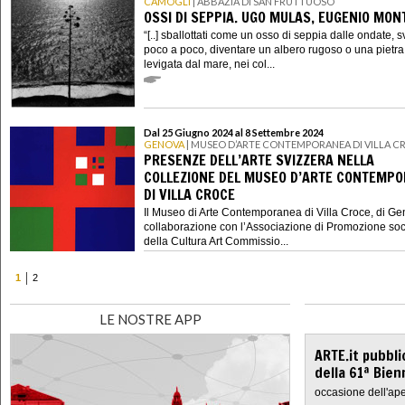
CAMOGLI
| ABBAZIA DI SAN FRUTTUOSO
OSSI DI SEPPIA. UGO MULAS, EUGENIO MON
“[..] sballottati come un osso di seppia dalle ondate, s
poco a poco, diventare un albero rugoso o una pietra
levigata dal mare, nei col...
Dal 25 Giugno 2024 al 8 Settembre 2024
GENOVA
| MUSEO D’ARTE CONTEMPORANEA DI VILLA C
PRESENZE DELL’ARTE SVIZZERA NELLA
COLLEZIONE DEL MUSEO D’ARTE CONTEMP
DI VILLA CROCE
Il Museo di Arte Contemporanea di Villa Croce, di Ge
collaborazione con l’Associazione di Promozione soc
della Cultura Art Commissio...
1
2
LE NOSTRE APP
ARTE.it pubbli
della 61ª Bien
occasione dell'ape