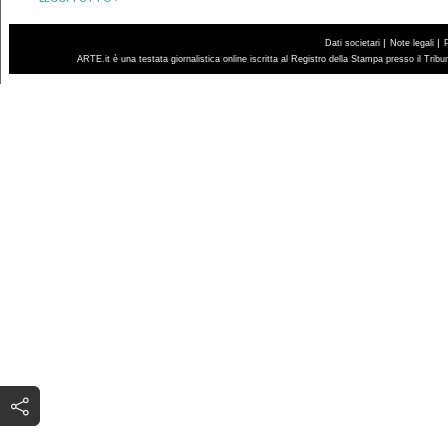
|
|
Dati societari
Note legali
ARTE.it è una testata giornalistica online iscritta al Registro della Stampa presso il Trib