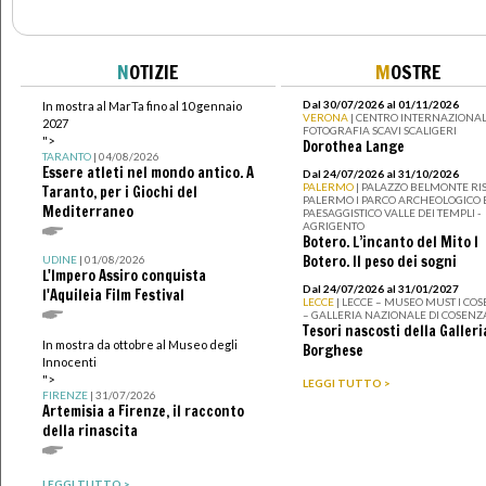
N
OTIZIE
M
OSTRE
Dal 30/07/2026 al 01/11/2026
In mostra al MarTa fino al 10 gennaio
VERONA
| CENTRO INTERNAZIONAL
2027
FOTOGRAFIA SCAVI SCALIGERI
">
Dorothea Lange
TARANTO
| 04/08/2026
Essere atleti nel mondo antico. A
Dal 24/07/2026 al 31/10/2026
PALERMO
| PALAZZO BELMONTE RIS
Taranto, per i Giochi del
PALERMO I PARCO ARCHEOLOGICO 
Mediterraneo
PAESAGGISTICO VALLE DEI TEMPLI -
AGRIGENTO
Botero. L’incanto del Mito I
Botero. Il peso dei sogni
UDINE
| 01/08/2026
L'Impero Assiro conquista
Dal 24/07/2026 al 31/01/2027
l'Aquileia Film Festival
LECCE
| LECCE – MUSEO MUST I CO
– GALLERIA NAZIONALE DI COSENZ
Tesori nascosti della Galleri
In mostra da ottobre al Museo degli
Borghese
Innocenti
">
LEGGI TUTTO >
FIRENZE
| 31/07/2026
Artemisia a Firenze, il racconto
della rinascita
LEGGI TUTTO >