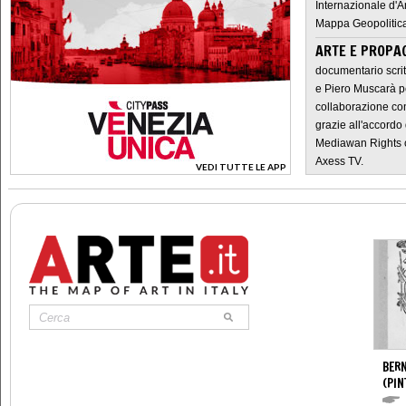
Internazionale d'A
Mappa Geopolitica
ARTE E PROPAG
documentario scrit
e Piero Muscarà pe
collaborazione con
grazie all'accordo 
Mediawan Rights c
Axess TV.
VEDI TUTTE LE APP
>
BERN
(PIN