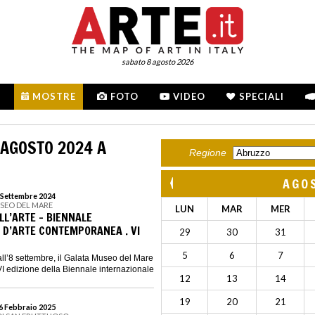
sabato 8 agosto 2026
MOSTRE
FOTO
VIDEO
SPECIALI
 AGOSTO 2024 A
Regione
AGO
8 Settembre 2024
USEO DEL MARE
LUN
MAR
MER
ELL’ARTE - BIENNALE
 D’ARTE CONTEMPORANEA . VI
29
30
31
5
6
7
all’8 settembre, il Galata Museo del Mare
VI edizione della Biennale internazionale
12
13
14
19
20
21
16 Febbraio 2025