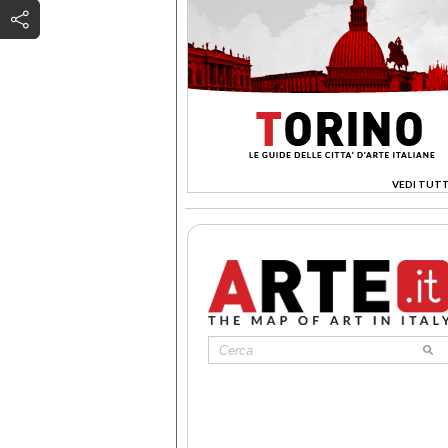
VEDI TUTT
>