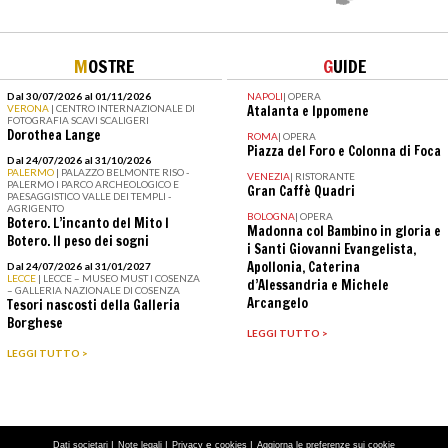
M
OSTRE
G
UIDE
Dal 30/07/2026 al 01/11/2026
NAPOLI
|
OPERA
VERONA
| CENTRO INTERNAZIONALE DI
Atalanta e Ippomene
FOTOGRAFIA SCAVI SCALIGERI
Dorothea Lange
ROMA
|
OPERA
Piazza del Foro e Colonna di Foca
Dal 24/07/2026 al 31/10/2026
PALERMO
| PALAZZO BELMONTE RISO -
VENEZIA
|
RISTORANTE
PALERMO I PARCO ARCHEOLOGICO E
Gran Caffè Quadri
PAESAGGISTICO VALLE DEI TEMPLI -
AGRIGENTO
BOLOGNA
|
OPERA
Botero. L’incanto del Mito I
Madonna col Bambino in gloria e
Botero. Il peso dei sogni
i Santi Giovanni Evangelista,
Apollonia, Caterina
Dal 24/07/2026 al 31/01/2027
LECCE
| LECCE – MUSEO MUST I COSENZA
d’Alessandria e Michele
– GALLERIA NAZIONALE DI COSENZA
Arcangelo
Tesori nascosti della Galleria
Borghese
LEGGI TUTTO >
LEGGI TUTTO >
|
|
e
|
Dati societari
Note legali
Privacy
cookies
Aggiorna le preferenze sui cookie