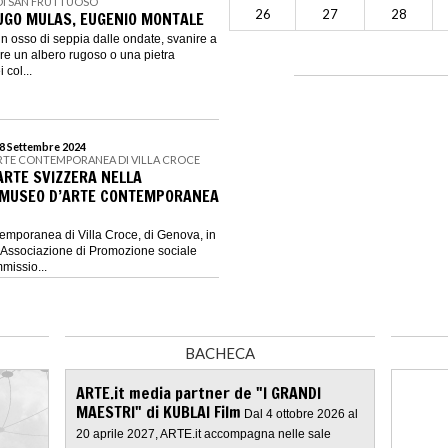
 DI SAN FRUTTUOSO
26
27
28
. UGO MULAS, EUGENIO MONTALE
e un osso di seppia dalle ondate, svanire a
re un albero rugoso o una pietra
 col...
 8 Settembre 2024
ARTE CONTEMPORANEA DI VILLA CROCE
ARTE SVIZZERA NELLA
L MUSEO D’ARTE CONTEMPORANEA
temporanea di Villa Croce, di Genova, in
’Associazione di Promozione sociale
missio...
BACHECA
ARTE.it media partner de "I GRANDI
MAESTRI" di KUBLAI Film
Dal 4 ottobre 2026 al
20 aprile 2027, ARTE.it accompagna nelle sale