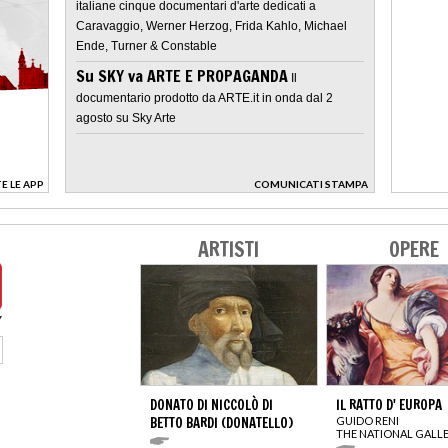
italiane cinque documentari d'arte dedicati a
Caravaggio, Werner Herzog, Frida Kahlo, Michael
Ende, Turner & Constable
Su SKY va ARTE E PROPAGANDA
Il
documentario prodotto da ARTE.it in onda dal 2
agosto su Sky Arte
E LE APP
COMUNICATI STAMPA
>
ARTISTI
OPERE
DONATO DI NICCOLÒ DI
IL RATTO D' EUROPA
BETTO BARDI (DONATELLO)
GUIDO RENI
THE NATIONAL GALL