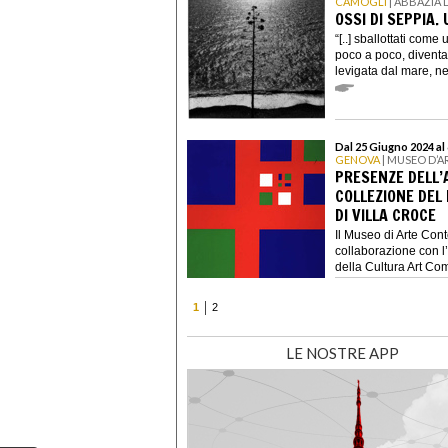
CAMOGLI
| ABBAZIA
OSSI DI SEPPIA
“[..] sballottati com
poco a poco, diventa
levigata dal mare, nei
Dal 25 Giugno 2024 al
GENOVA
| MUSEO D’
PRESENZE DELL’
COLLEZIONE DE
DI VILLA CROCE
Il Museo di Arte Con
collaborazione con l
della Cultura Art Com
1
2
LE NOSTRE APP