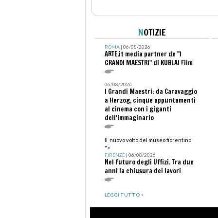
N
OTIZIE
ROMA
| 06/08/2026
ARTE.it media partner de "I
GRANDI MAESTRI" di KUBLAI Film
06/08/2026
I Grandi Maestri: da Caravaggio
a Herzog, cinque appuntamenti
al cinema con i giganti
dell'immaginario
Il nuovo volto del museo fiorentino
">
FIRENZE
| 06/08/2026
Nel futuro degli Uffizi. Tra due
anni la chiusura dei lavori
LEGGI TUTTO >