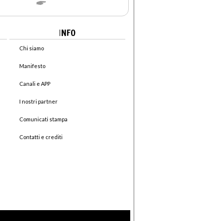
I
NFO
Chi siamo
Manifesto
Canali e APP
I nostri partner
Comunicati stampa
Contatti e crediti