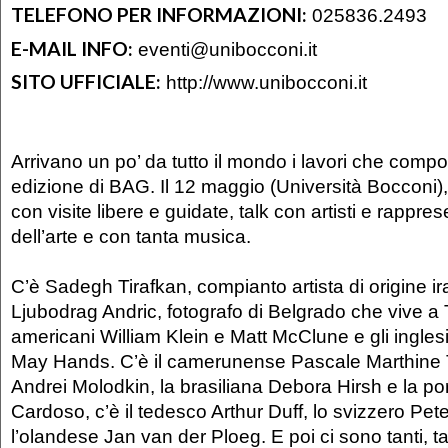
TELEFONO PER INFORMAZIONI:
025836.2493
E-MAIL INFO:
eventi@unibocconi.it
SITO UFFICIALE:
http://www.unibocconi.it
Arrivano un po’ da tutto il mondo i lavori che comp
edizione di BAG. Il 12 maggio (Università Bocconi),
con visite libere e guidate, talk con artisti e rappr
dell’arte e con tanta musica.
C’è Sadegh Tirafkan, compianto artista di origine ir
Ljubodrag Andric, fotografo di Belgrado che vive a T
americani William Klein e Matt McClune e gli ingle
May Hands. C’è il camerunense Pascale Marthine T
Andrei Molodkin, la brasiliana Debora Hirsh e la p
Cardoso, c’è il tedesco Arthur Duff, lo svizzero Pet
l’olandese Jan van der Ploeg. E poi ci sono tanti, tan