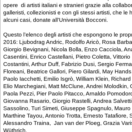
opere di artisti italiani e stranieri grazie alla colla
galleristi, collezionisti e con gli stessi artisti, che l
alcuni casi, donate all’Università Bocconi.
Questo l’elenco degli artisti che espongono le pro
2016: Ljubodrag Andric, Rodolfo Aricò, Rosa Barb
Giorgio Bevignani, Nicola Bolla, Enzo Cacciola, A
Casentini, Enrico Castellani, Pietro Coletta, Vittorio
Costantini, Arthur Duff, Fabrizio Dusi, Sergio Ferma
Floreani, Beatrice Gallori, Piero Gilardi, May Hand
Paolo Iacchetti, Emilio Isgrò, William Klein, Richar
Elio Marchegiani, Matt McClune, Andrei Molodkin, 
Paola Pezzi, Pier Paolo Pitacco, Arnaldo Pomodoro,
Giovanna Rasario, Giorgio Rastelli, Andrea Salvett
Sassolino, Turi Simeti, Giuseppe Spagnulo, Mauro 
Marthine Tayou, Antonio Trotta, Ernesto Tatafiore,
Alessandro Traina, Jan van der Ploeg, Grazia Vari
Wüthrich.