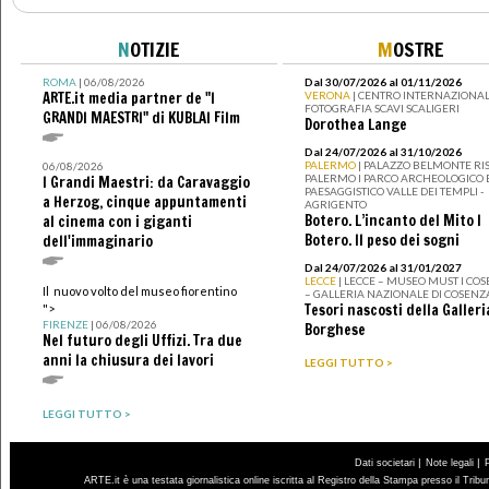
N
OTIZIE
M
OSTRE
ROMA
| 06/08/2026
Dal 30/07/2026 al 01/11/2026
ARTE.it media partner de "I
VERONA
| CENTRO INTERNAZIONAL
FOTOGRAFIA SCAVI SCALIGERI
GRANDI MAESTRI" di KUBLAI Film
Dorothea Lange
Dal 24/07/2026 al 31/10/2026
PALERMO
| PALAZZO BELMONTE RIS
06/08/2026
PALERMO I PARCO ARCHEOLOGICO 
I Grandi Maestri: da Caravaggio
PAESAGGISTICO VALLE DEI TEMPLI -
a Herzog, cinque appuntamenti
AGRIGENTO
Botero. L’incanto del Mito I
al cinema con i giganti
Botero. Il peso dei sogni
dell'immaginario
Dal 24/07/2026 al 31/01/2027
LECCE
| LECCE – MUSEO MUST I CO
Il nuovo volto del museo fiorentino
– GALLERIA NAZIONALE DI COSENZ
Tesori nascosti della Galleri
">
FIRENZE
| 06/08/2026
Borghese
Nel futuro degli Uffizi. Tra due
anni la chiusura dei lavori
LEGGI TUTTO >
LEGGI TUTTO >
|
|
Dati societari
Note legali
ARTE.it è una testata giornalistica online iscritta al Registro della Stampa presso il Trib