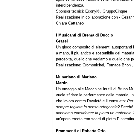
interdipendenza.
Sponsor tecnici: Econyl®, GruppoCinque
Realizzazione in collaborazione con - Cesar
Chiara Cattaneo
I Musicanti di Brema
di
Duccio
Gra
Un gioco composito di elementi autoportanti in
a mano, il più antico e sostenibile dei materia
percepita, quello che vediamo e quello che p
Realizzazione: Cromonichel, Fornace Brion
Munariano
di Mariano
Mar
Un omaggio alle Macchine Inutili di Bruno Mun
vuole sfidare le performance della materia, i
che lavora contro l’ovvietà e il consueto:
Per
sempre tagliata in senso ortogonale? Perché 
dobbiamo considerare la pietra un materiale ‘
un’opera creata con scarti di pietra Piasenti
Frammenti di