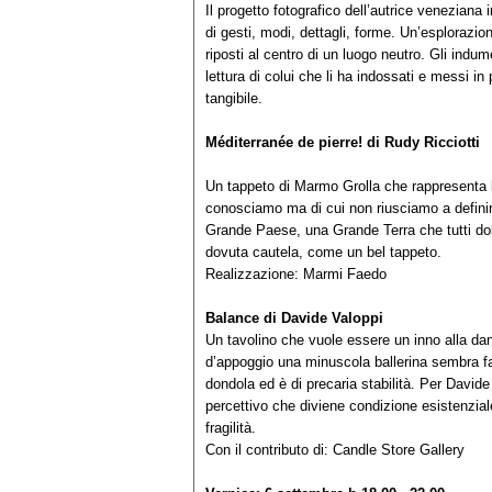
Il progetto fotografico dell’autrice veneziana
di gesti, modi, dettagli, forme. Un’esplorazione 
riposti al centro di un luogo neutro. Gli indum
lettura di colui che li ha indossati e messi in p
tangibile.
Méditerranée de pierre!
di
Rud
Un tappeto di Marmo Grolla che rappresenta 
conosciamo ma di cui non riusciamo a definire
Grande Paese, una Grande Terra che tutti d
dovuta cautela, co
Realizzazione: Marmi Faedo
Balance
di Davide Valoppi
Un tavolino che vuole essere un inno alla danz
d’appoggio una minuscola ballerina sembra fa
dondola ed è di precaria stabilità. Per David
percettivo che diviene condizione esistenzi
frag
Con il contributo di: Candle Store Gallery