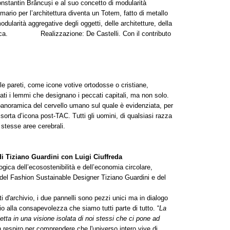
onstantin Brâncuși e al suo concetto di modularità
mario per l’architettura diventa un Totem, fatto di metallo
odularità aggregative degli oggetti, delle architetture, della
domica. Realizzazione: De Castelli. Con il contributo
udo
lle pareti, come icone votive ortodosse o cristiane,
ati i lemmi che designano i peccati capitali, ma non solo.
panoramica del cervello umano sul quale è evidenziata, per
sorta d’icona post-TAC. Tutti gli uomini, di qualsiasi razza
e stesse aree cerebrali.
i Tiziano Guardini con Luigi Ciuffreda
ogica dell’ecosostenibilità e dell’economia circolare,
o del Fashion Sustainable Designer Tiziano Guardini e del
 d'archivio, i due pannelli sono pezzi unici ma in dialogo
lio alla consapevolezza che siamo tutti parte di tutto. “
La
ietta in una visione isolata di noi stessi che ci pone ad
 respiro per comprendere che l'universo intero vive di