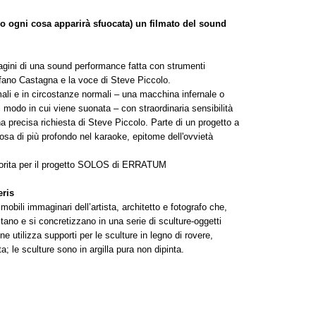
uro ogni cosa apparirà sfuocata) un filmato del sound
agini di una sound performance fatta con strumenti
efano Castagna e la voce di Steve Piccolo.
li e in circostanze normali – una macchina infernale o
el modo in cui viene suonata – con straordinaria sensibilità
na precisa richiesta di Steve Piccolo. Parte di un progetto a
osa di più profondo nel karaoke, epitome dell'ovvietà
ale.
iorita per il progetto SOLOS di ERRATUM
eris
obili immaginari dell’artista, architetto e fotografo che,
tano e si concretizzano in una serie di sculture-oggetti
e utilizza supporti per le sculture in legno di rovere,
a; le sculture sono in argilla pura non dipinta.
mia