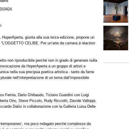
beris
010424
m
 HoperAperta, giunta alla sua terza edizione, propone un
a “L’OGGETTO CELIBE. Per un’arte da camera
à réaction
etto non riproducibile perché non in grado di generare nulla
 provocazione da HoperAperta a un gruppo di artisti e
unica nella sua precipua poetica artistica - tanto da farne
plurale nell’interpretazione di un tema dall’impossibile
onso Femia, Dario Ghibaudo, Tiziano Guardini con Luigi
erta Orio, Steve Piccolo, Rudy Ricciotti, Davide Valloppi,
cardo Dalisi in collaborazione con la Galleria Luisa Delle
ntemporaneo’, ma poco indagato perché complesso da