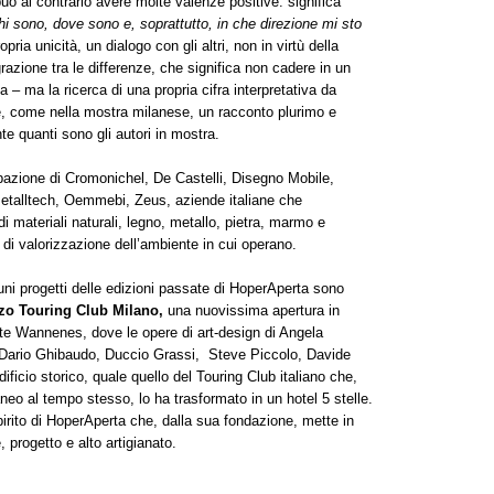
può al contrario avere molte valenze positive: significa
hi sono, dove sono e, soprattutto, in che direzione mi sto
opria unicità, un dialogo con gli altri, non in virtù della
razione tra le differenze, che significa non cadere in un
– ma la ricerca di una propria cifra interpretativa da
re, come nella mostra milanese, un racconto plurimo e
ante quanti sono gli autori in mostra.
ipazione di Cromonichel, De Castelli, Disegno Mobile,
etalltech, Oemmebi, Zeus, aziende italiane che
i materiali naturali, legno, metallo, pietra, marmo e
 di valorizzazione dell’ambiente in cui operano.
cuni progetti delle edizioni passate di HoperAperta sono
zo Touring Club Milano,
una nuovissima apertura in
ste Wannenes, dove le opere di art-design di Angela
 Dario Ghibaudo, Duccio Grassi, Steve Piccolo, Davide
dificio storico, quale quello del Touring Club italiano che,
eo al tempo stesso, lo ha trasformato in un hotel 5 stelle.
pirito di HoperAperta che, dalla sua fondazione, mette in
 progetto e alto artigianato.