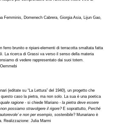
ina Femminis, Domenech Cabrera, Giorgia Asia, Lijun Gao,
ssi
 ferro brunito e ripiani-elementi di terracotta smaltata fatta
li. La ricerca di Grassi va verso il senso della materia
ensiamo di vedere rappresentato dai suoi totem.
i, Oemmebi
tin
ari (editate su “La Lettura” del 1940), un progetto che
n questo caso la pietra, ma non solo. La sua è una poetica
 quale ragione
- si chiede Mariano -
la pietra deve essere
non possiamo stravolgere il rigore?
E soprattutto,
Perché
autorevole’ e non per esempio, sostenibile
? Munariano è
na. Realizzazione: Julia Marmi
 Roberta Orio