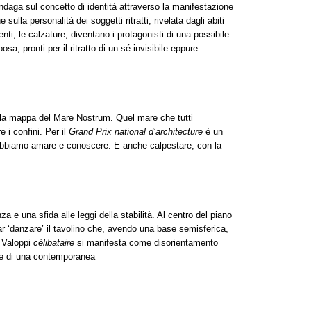
 indaga sul concetto di identità attraverso la manifestazione
sulla personalità dei soggetti ritratti, rivelata dagli abiti
enti, le calzature, diventano i protagonisti di una possibile
osa, pronti per il ritratto di un sé invisibile eppure
y Ricciotti
la mappa del Mare Nostrum. Quel mare che tutti
 i confini. Per il
Grand Prix national d’architecture
è un
obbiamo amare e conoscere. E anche calpestare, con la
me un bel tappeto.
a e una sfida alle leggi della stabilità. Al centro del piano
r ‘danzare’ il tavolino che, avendo una base semisferica,
e Valoppi
célibataire
si manifesta come disorientamento
ale di una contemporanea
ilità.