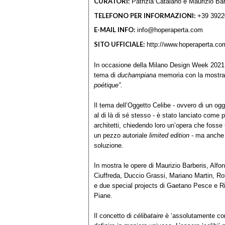
CURATORI:
Patrizia Catalano e Maurizio Bar
TELEFONO PER INFORMAZIONI:
+39 3922
E-MAIL INFO:
info@hoperaperta.com
SITO UFFICIALE:
http://www.hoperaperta.co
In occasione della Milano Design Week 2021,
tema di
duchampiana
memoria con la mostr
poétique
”.
Il tema dell’Oggetto Celibe - ovvero di un ogg
al di là di sé stesso - è stato lanciato come
architetti, chiedendo loro un’opera che fosse 
un pezzo autoriale
limited edition
- ma anche 
soluzione.
In mostra le opere di Maurizio Barberis, Alf
Ciuffreda, Duccio Grassi, Mariano Martin, Rob
e due special projects di Gaetano Pesce e Ric
Piane.
Il concetto di
célibataire
è ‘assolutamente co