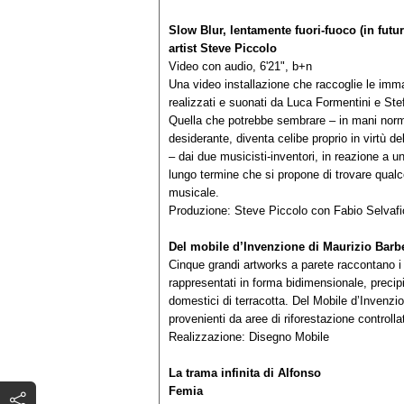
Slow Blur
, lentamente fuori-fuoco (in fut
artist Steve Piccolo
Video con audio, 6'21", b+n
Una video installazione che raccoglie le imm
realizzati e suonati da Luca Formentini e St
Quella che potrebbe sembrare – in mani norma
desiderante, diventa celibe proprio in virtù d
– dai due musicisti-inventori, in reazione a u
lungo termine che si propone di trovare qualc
music
Produzione: Steve Piccolo con Fabio Selvaf
Del mobile d’Invenzione
di Maurizio Barb
Cinque grandi artworks a parete raccontano i m
rappresentati in forma bidimensionale, precipi
domestici di terracotta. Del Mobile d’Invenzion
provenienti da aree di riforestazione controllat
Realizzazione: Disegno Mobile
La trama infinita
di Alfonso
Fe