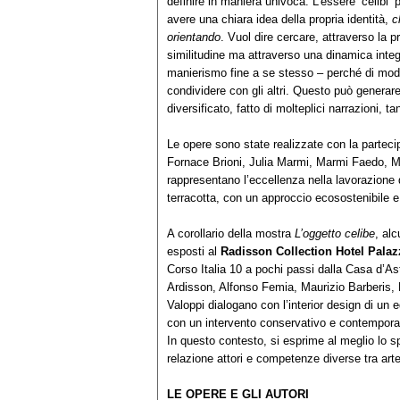
definire in maniera univoca. L’essere ‘celibi’ 
avere una chiara idea della propria identità,
c
orientando
. Vuol dire cercare, attraverso la pr
similitudine ma attraverso una dinamica integ
manierismo fine a se stesso – perché di moda 
condividere con gli altri. Questo può genera
diversificato, fatto di molteplici narrazioni, t
Le opere sono state realizzate con la partec
Fornace Brioni, Julia Marmi, Marmi Faedo, M
rappresentano l’eccellenza nella lavorazione d
terracotta, con un approccio ecosostenibile e
A corollario della mostra
L’oggetto celibe
, al
esposti al
Radisson Collection Hotel Palaz
Corso Italia 10 a pochi passi dalla Casa d’A
Ardisson, Alfonso Femia, Maurizio Barberis,
Valoppi dialogano con l’interior design di un e
con un intervento conservativo e contemporan
In questo contesto, si esprime al meglio lo s
relazione attori e competenze diverse tra arte,
LE OPERE E GLI AUTORI