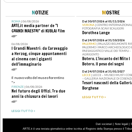
N
OTIZIE
M
OSTRE
ROMA
| 06/08/2026
Dal 30/07/2026 al 01/11/2026
ARTE.it media partner de "I
VERONA
| CENTRO INTERNAZIONAL
FOTOGRAFIA SCAVI SCALIGERI
GRANDI MAESTRI" di KUBLAI Film
Dorothea Lange
Dal 24/07/2026 al 31/10/2026
PALERMO
| PALAZZO BELMONTE RIS
06/08/2026
PALERMO I PARCO ARCHEOLOGICO 
I Grandi Maestri: da Caravaggio
PAESAGGISTICO VALLE DEI TEMPLI -
a Herzog, cinque appuntamenti
AGRIGENTO
Botero. L’incanto del Mito I
al cinema con i giganti
Botero. Il peso dei sogni
dell'immaginario
Dal 24/07/2026 al 31/01/2027
LECCE
| LECCE – MUSEO MUST I CO
Il nuovo volto del museo fiorentino
– GALLERIA NAZIONALE DI COSENZ
Tesori nascosti della Galleri
">
FIRENZE
| 06/08/2026
Borghese
Nel futuro degli Uffizi. Tra due
anni la chiusura dei lavori
LEGGI TUTTO >
LEGGI TUTTO >
|
|
Dati societari
Note legali
ARTE.it è una testata giornalistica online iscritta al Registro della Stampa presso il Trib