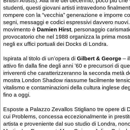
British Artists). Alla fine del decennio, poco più ch
studenti, questi giovani artisti intravedono finalmente
rompere con la “vecchia” generazione e imporre c
segni, messaggi e codici espressivi davvero nuovi.
movimento è
Damien Hirst
, personaggio carismatic
provocatorio che nel 1988 organizza la prima mostra
negli ex uffici portuali dei Docks di Londra.
Ispirata al titolo di un’opera di
Gilbert & George
– il
attivo fin dalla fine degli anni ’60 e precursori di q
irriverenti che caratterizzeranno la seconda metà de
mostra London Shadow riassume facilmente tension
vitalismo e contaminazioni della cultura inglese degl
fino a oggi.
Esposte a Palazzo Zevallos Stigliano tre opere di D
cui Problems, concessa eccezionalmente in prestit
artista e proveniente dal suo studio di Londra, nonc