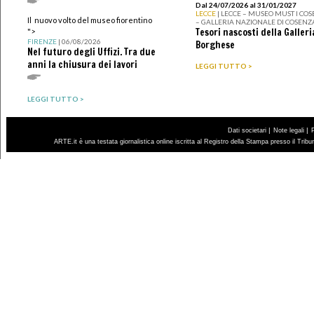
Dal 24/07/2026 al 31/01/2027
LECCE
| LECCE – MUSEO MUST I CO
Il nuovo volto del museo fiorentino
– GALLERIA NAZIONALE DI COSENZ
Tesori nascosti della Galleri
">
FIRENZE
| 06/08/2026
Borghese
Nel futuro degli Uffizi. Tra due
anni la chiusura dei lavori
LEGGI TUTTO >
LEGGI TUTTO >
|
|
Dati societari
Note legali
ARTE.it è una testata giornalistica online iscritta al Registro della Stampa presso il Trib