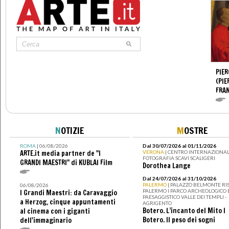
PIER
(PIE
FRA
N
OTIZIE
M
OSTRE
ROMA
| 06/08/2026
Dal 30/07/2026 al 01/11/2026
ARTE.it media partner de "I
VERONA
| CENTRO INTERNAZIONAL
FOTOGRAFIA SCAVI SCALIGERI
GRANDI MAESTRI" di KUBLAI Film
Dorothea Lange
Dal 24/07/2026 al 31/10/2026
PALERMO
| PALAZZO BELMONTE RIS
06/08/2026
PALERMO I PARCO ARCHEOLOGICO 
I Grandi Maestri: da Caravaggio
PAESAGGISTICO VALLE DEI TEMPLI -
a Herzog, cinque appuntamenti
AGRIGENTO
Botero. L’incanto del Mito I
al cinema con i giganti
Botero. Il peso dei sogni
dell'immaginario