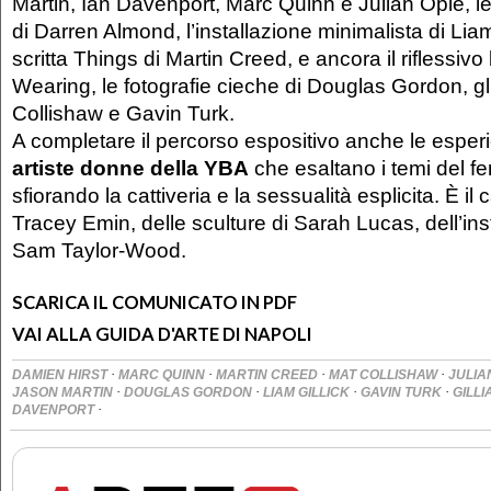
Martin, Ian Davenport, Marc Quinn e Julian Opie, le
di Darren Almond, l’installazione minimalista di Liam 
scritta Things di Martin Creed, e ancora il riflessivo 
Wearing, le fotografie cieche di Douglas Gordon, gli
Collishaw e Gavin Turk.
A completare il percorso espositivo anche le esper
artiste donne della YBA
che esaltano i temi del 
sfiorando la cattiveria e la sessualità esplicita. È il
Tracey Emin, delle sculture di Sarah Lucas, dell’ins
Sam Taylor-Wood.
SCARICA IL COMUNICATO IN PDF
VAI ALLA GUIDA D'ARTE DI NAPOLI
·
·
·
·
DAMIEN HIRST
MARC QUINN
MARTIN CREED
MAT COLLISHAW
JULIA
·
·
·
·
JASON MARTIN
DOUGLAS GORDON
LIAM GILLICK
GAVIN TURK
GILL
·
DAVENPORT