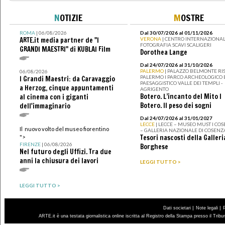
N
OTIZIE
M
OSTRE
ROMA
| 06/08/2026
Dal 30/07/2026 al 01/11/2026
ARTE.it media partner de "I
VERONA
| CENTRO INTERNAZIONAL
FOTOGRAFIA SCAVI SCALIGERI
GRANDI MAESTRI" di KUBLAI Film
Dorothea Lange
Dal 24/07/2026 al 31/10/2026
PALERMO
| PALAZZO BELMONTE RIS
06/08/2026
PALERMO I PARCO ARCHEOLOGICO 
I Grandi Maestri: da Caravaggio
PAESAGGISTICO VALLE DEI TEMPLI -
a Herzog, cinque appuntamenti
AGRIGENTO
Botero. L’incanto del Mito I
al cinema con i giganti
Botero. Il peso dei sogni
dell'immaginario
Dal 24/07/2026 al 31/01/2027
LECCE
| LECCE – MUSEO MUST I CO
Il nuovo volto del museo fiorentino
– GALLERIA NAZIONALE DI COSENZ
Tesori nascosti della Galleri
">
FIRENZE
| 06/08/2026
Borghese
Nel futuro degli Uffizi. Tra due
anni la chiusura dei lavori
LEGGI TUTTO >
LEGGI TUTTO >
|
|
Dati societari
Note legali
ARTE.it è una testata giornalistica online iscritta al Registro della Stampa presso il Trib