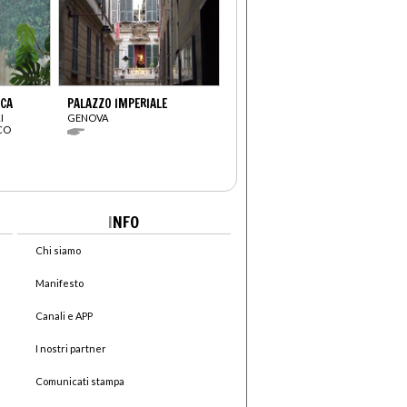
ICA
PALAZZO IMPERIALE
I
GENOVA
CO
I
NFO
Chi siamo
Manifesto
Canali e APP
I nostri partner
Comunicati stampa