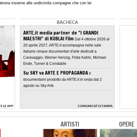
 patrona insieme alle undicimila compagne che con lei
BACHECA
ARTE.it media partner de "I GRANDI
MAESTRI" di KUBLAI Film
Dal 4 ottobre 2026 al
20 aprile 2027, ARTE.it accompagna nelle sale
italiane cinque documentari d'arte dedicati a
Caravaggio, Werner Herzog, Frida Kahlo, Michael
Ende, Turner & Constable
Su SKY va ARTE E PROPAGANDA
Il
documentario prodotto da ARTE.it in onda dal 2
agosto su Sky Arte
E LE APP
COMUNICATI STAMPA
>
ARTISTI
OPERE