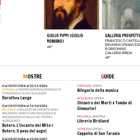
GIULIO PIPPI (GIULIO
GALLERIA PROSPETT
ROMANO)
FRANCESCO CASTELL
BRUMINO (FRANCES
BORROMINI)
GALLERIA SPADA
M
OSTRE
G
UIDE
Dal 30/07/2026 al 01/11/2026
FIRENZE
|
OPERA
VERONA
| CENTRO INTERNAZIONALE DI
Allegoria della musica
FOTOGRAFIA SCAVI SCALIGERI
Dorothea Lange
BOLOGNA
|
OPERA
Chiostro dei Morti e Tombe di
Dal 24/07/2026 al 31/10/2026
Glossatori
PALERMO
| PALAZZO BELMONTE RISO -
PALERMO I PARCO ARCHEOLOGICO E
MILANO
|
LIBRERIA
PAESAGGISTICO VALLE DEI TEMPLI -
Libreria Birdland
AGRIGENTO
Botero. L’incanto del Mito I
VENEZIA
|
OPERA
Botero. Il peso dei sogni
Cappella di San Tarasio
Dal 24/07/2026 al 31/01/2027