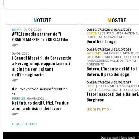
N
OTIZIE
M
OSTRE
ROMA
| 06/08/2026
Dal 30/07/2026 al 01/11/2026
ARTE.it media partner de "I
VERONA
| CENTRO INTERNAZIONAL
FOTOGRAFIA SCAVI SCALIGERI
GRANDI MAESTRI" di KUBLAI Film
Dorothea Lange
Dal 24/07/2026 al 31/10/2026
PALERMO
| PALAZZO BELMONTE RIS
06/08/2026
PALERMO I PARCO ARCHEOLOGICO 
I Grandi Maestri: da Caravaggio
PAESAGGISTICO VALLE DEI TEMPLI -
a Herzog, cinque appuntamenti
AGRIGENTO
Botero. L’incanto del Mito I
al cinema con i giganti
Botero. Il peso dei sogni
dell'immaginario
Dal 24/07/2026 al 31/01/2027
LECCE
| LECCE – MUSEO MUST I CO
Il nuovo volto del museo fiorentino
– GALLERIA NAZIONALE DI COSENZ
Tesori nascosti della Galleri
">
FIRENZE
| 06/08/2026
Borghese
Nel futuro degli Uffizi. Tra due
anni la chiusura dei lavori
LEGGI TUTTO >
LEGGI TUTTO >
|
|
Dati societari
Note legali