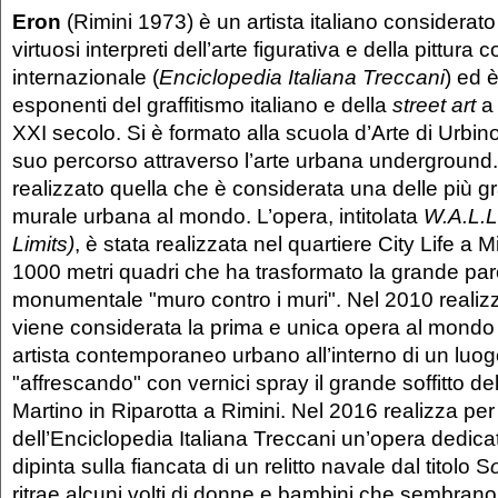
Eron
(Rimini 1973) è un artista italiano considerato t
virtuosi interpreti dell’arte figurativa e della pittur
internazionale (
Enciclopedia Italiana Treccani
) ed 
esponenti del graffitismo italiano e della
street art
a 
XXI secolo. Si è formato alla scuola d’Arte di Urbino
suo percorso attraverso l’arte urbana underground
realizzato quella che è considerata una delle più g
murale urbana al mondo. L’opera, intitolata
W.A.L.L
Limits)
, è stata realizzata nel quartiere City Life a M
1000 metri quadri che ha trasformato la grande par
monumentale "muro contro i muri". Nel 2010 realiz
viene considerata la prima e unica opera al mondo 
artista contemporaneo urbano all’interno di un luogo
"affrescando" con vernici spray il grande soffitto d
Martino in Riparotta a Rimini. Nel 2016 realizza per l
dell’Enciclopedia Italiana Treccani un’opera dedicat
dipinta sulla fiancata di un relitto navale dal titolo S
ritrae alcuni volti di donne e bambini che sembrano 