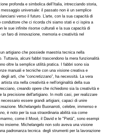
one profonda e simbolica dell’Italia, intrecciando storia,
un messaggio universale: il passato non è un semplice
anciarsi verso il futuro. L'arte, con la sua capacità di
o conduttore che ci ricorda chi siamo stati e ci ispira a
 le sue infinite risorse culturali e la sua capacità di
ne un faro di innovazione, memoria e creatività nel
è un artigiano che possiede maestria tecnica nella
o. Tuttavia, alcuni fabbri trascendono la mera funzionalità
no oltre la semplice utilità pratica. I fabbri sono sia
tenze manuali e tecniche con una visione creativa e
 degli arti, che “concretizzano”, ha necessità. La vera
rtista sta nella creatività e nell'originalità della sua
ntrecciano, creando opere che richiedono sia la creatività e
e la precisione dell'artigiano. In molti casi, per realizzare
è necessario essere grandi artigiani, capaci di unire
 creazione. Michelangelo Buonarroti, celebre, immenso e
no, è noto per la sua straordinaria abilità sia come
n marmo, come il Mosè, il David e le "Pietà", sono esempi
ondono insieme. Michelangelo non solo aveva una visione
una padronanza tecnica degli strumenti per la lavorazione