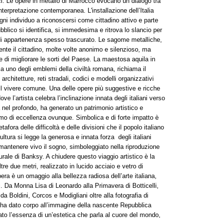
dici. Le opere in metallo di Marrocco evocano un dialogo tra
interpretazione contemporanea. L'installazione dell’Italia
gni individuo a riconoscersi come cittadino attivo e parte
bblico si identifica, si immedesima e ritrova lo slancio per
 di appartenenza spesso trascurato. Le sagome metalliche,
nte il cittadino, molte volte anonimo e silenzioso, ma
e di migliorare le sorti del Paese. La maestosa aquila in
a uno degli emblemi della civiltà romana, richiama il
architetture, reti stradali, codici e modelli organizzativi
l vivere comune. Una delle opere più suggestive e ricche
ve l’artista celebra l’inclinazione innata degli italiani verso
a nel profondo, ha generato un patrimonio artistico e
nimo di eccellenza ovunque. Simbolica e di forte impatto è
fora delle difficoltà e delle divisioni che il popolo italiano
ltura si legge la generosa e innata forza degli italiani
i mantenere vivo il sogno, simboleggiato nella riproduzione
urale di Banksy. A chiudere questo viaggio artistico è la
tre due metri, realizzato in lucido acciaio e vetro di
pera è un omaggio alla bellezza radiosa dell’arte italiana,
li. Da Monna Lisa di Leonardo alla Primavera di Botticelli,
 da Boldini, Corcos e Modigliani oltre alla fotografia di
 ha dato corpo all’immagine della nascente Repubblica
to l’essenza di un’estetica che parla al cuore del mondo,