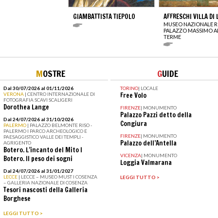
GIAMBATTISTA TIEPOLO
AFFRESCHI VILLA DI 
MUSEO NAZIONALE 
PALAZZO MASSIMO A
TERME
M
OSTRE
G
UIDE
Dal 30/07/2026 al 01/11/2026
TORINO
|
LOCALE
VERONA
| CENTRO INTERNAZIONALE DI
Free Volo
FOTOGRAFIA SCAVI SCALIGERI
Dorothea Lange
FIRENZE
|
MONUMENTO
Palazzo Pazzi detto della
Dal 24/07/2026 al 31/10/2026
Congiura
PALERMO
| PALAZZO BELMONTE RISO -
PALERMO I PARCO ARCHEOLOGICO E
FIRENZE
|
MONUMENTO
PAESAGGISTICO VALLE DEI TEMPLI -
Palazzo dell’Antella
AGRIGENTO
Botero. L’incanto del Mito I
VICENZA
|
MONUMENTO
Botero. Il peso dei sogni
Loggia Valmarana
Dal 24/07/2026 al 31/01/2027
LECCE
| LECCE – MUSEO MUST I COSENZA
LEGGI TUTTO >
– GALLERIA NAZIONALE DI COSENZA
Tesori nascosti della Galleria
Borghese
LEGGI TUTTO >