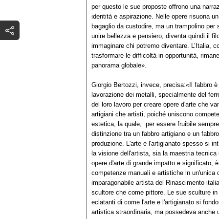
per questo le sue proposte offrono una narrazi
identità e aspirazione. Nelle opere risuona 
bagaglio da custodire, ma un trampolino per sl
unire bellezza e pensiero, diventa quindi il fil
immaginare chi potremo diventare. L’Italia, con
trasformare le difficoltà in opportunità, rima
panorama globale».
Giorgio Bertozzi, invece, precisa:
«
Il fabbro 
lavorazione dei metalli, specialmente del ferr
del loro lavoro per creare opere d'arte che van
artigiani che artisti, poiché uniscono compe
estetica, la quale, per essere fruibile sempre
distinzione tra un fabbro artigiano e un fabbro a
produzione. L'arte e l'artigianato spesso si i
la visione dell'artista, sia la maestria tecnica 
opere d'arte di grande impatto e significato, 
competenze manuali e artistiche in un'unica
imparagonabile artista del Rinascimento italia
scultore che come pittore. Le sue sculture i
eclatanti di come l'arte e l'artigianato si f
artistica straordinaria, ma possedeva anche 