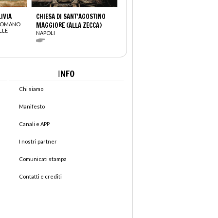
LIVIA
CHIESA DI SANT'AGOSTINO
ROMANO
MAGGIORE (ALLA ZECCA)
LLE
NAPOLI
I
NFO
Chi siamo
Manifesto
Canali e APP
I nostri partner
Comunicati stampa
Contatti e crediti