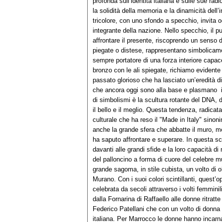
profonda sull’identità italiana e sulle sue ra
la solidità della memoria e la dinamicità dell’
tricolore, con uno sfondo a specchio, invita o
integrante della nazione. Nello specchio, il pu
affrontare il presente, riscoprendo un senso
piegate o distese, rappresentano simbolicame
sempre portatore di una forza interiore capac
bronzo con le ali spiegate, richiamo evidente 
passato glorioso che ha lasciato un’eredità di 
che ancora oggi sono alla base e plasmano i
di simbolismi è la scultura rotante del DNA, do
il bello e il meglio. Questa tendenza, radicat
culturale che ha reso il "Made in Italy" sino
anche la grande sfera che abbatte il muro, meta
ha saputo affrontare e superare. In questa scu
davanti alle grandi sfide e la loro capacità d
del palloncino a forma di cuore del celebre m
grande sagoma, in stile cubista, un volto di ol
Murano. Con i suoi colori scintillanti, quest’o
celebrata da secoli attraverso i volti femmini
dalla Fornarina di Raffaello alle donne ritratte
Federico Patellani che con un volto di donna
italiana. Per Marrocco le donne hanno incarna