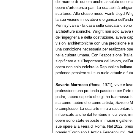
del marmo di cui era anche assoluto conoscit
opere d'arte senza pari. La sua abilità artigia
scultoree. Allo stesso modo Frank Lloyd Wrig
la sua visione innovativa e organica dell'arch
Pennsylvania - la casa sulla cascata -, sono e
architetture iconiche. Wright non solo aveva
dell'ingegneria e della costruzione, aveva cap
visioni architettoniche con una precisione e 
una condizione necessaria per realizzare oper
nella cultura umana. Con l’esposizione “Italia,
significato e sull'importanza del lavoro, dell’a
opera non solo celebra la Repubblica italiana
profondo pensiero sul suo ruolo attuale e futu
Saverio Marrocco
(Roma, 1971), vive e lavor
professione una profonda passione per l'arte e 
padre, fabbro esperto che gli ha trasmesso tutt
sia come fabbro che come artista, Saverio Mar
e complesse. La sua arte mira a raccontare la
influenzato anche dal territorio in cui vive,
opere sono state esposte in musei e gallerie.
sue opere alla Fiera di Roma. Nel 2022, press
premio “Corchiano L’Antica Fescennium”. Ne