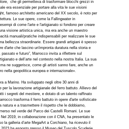
ore, che gli permetteva di trasformare blocchi grezzi in
nale era essenziale per portare alla vita le sue visioni
ht, famoso architetto americano del XX secolo, è noto per
itettura. Le sue opere, come la Fallingwater in
sempi di come l'arte e l'artigianato si fondono per creare
 una visione artistica unica, ma era anche un maestro
acità manuali/pratiche indispensabili per realizzare le sue
una bellezza straordinarie. Essere grandi artigiani è spesso
e d'arte che lascino un'impronta duratura nella storia e
 passato e futuro”, Marrocco invita a riflettere sul
rtigianato e dell’arte nel contesto nella nostra Italia. La sua
 ma ne suggerisce, come gli artisti sanno fare, anche un
ro nella geopolitica europea e internazionale».
a a Marino. Ha sviluppato negli oltre 30 anni di
per la lavorazione artigianale del ferro battuto. Allievo del
i i segreti del mestiere, e dotato di un talento raffinato
rocco trasforma il ferro battuto in opere d'arte sofisticate
 natura e a trasmettere il rispetto che le dobbiamo,
 immerso nel verde del Parco dei Castelli Romani. Le sue
 Nel 2019, in collaborazione con il CNA, ha presentato le
o la galleria d’arte MegaArt a Corchiano, ha ricevuto il
l 2023 ha esposto presso il Museo del Tuscolo Scuderie