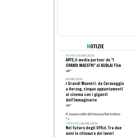
N
OTIZIE
ROMA
| 06/08/2026
ARTE.it media partner de "I
GRANDI MAESTRI" di KUBLAI Film
06/08/2026
I Grandi Maestri: da Caravaggio
a Herzog, cinque appuntamenti
al cinema con i giganti
dell'immaginario
Il nuovo volto del museo fiorentino
">
FIRENZE
| 06/08/2026
Nel futuro degli Uffizi. Tra due
anni la chiusura dei lavori