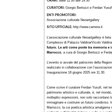
ORARI:
dalle 11.00 alle 19.30
CURATORI:
Giorgio Bertozzi e Ferdan Yusuf
ENTI PROMOTORI:
Associazione culturale Neoartgallery
SITO UFFICIALE:
http://www.camera.it
L’associazione culturale
Neoartgallery
è lieta
Complesso di Palazzo Valdina/Vicolo Valdina 
futuro. Le arti come ponte tra memoria e 
Marrocco
, a cura di Giorgio Bertozzi e Ferd
L’evento si avvale del patrocinio della Reg
realizzato in collaborazione con l’associazio
Inaugurazione 18 giugno 2025 ore 11.30.
Come scrive il curatore Ferdan Yusufi, nel tes
patrimonio artistico e culturale, è, nel mondo, i
molteplici espressioni, non solo raccontano l
immaginare e costruire un futuro condiviso. I
Marrocco, la cui poetica artistica amalgama m