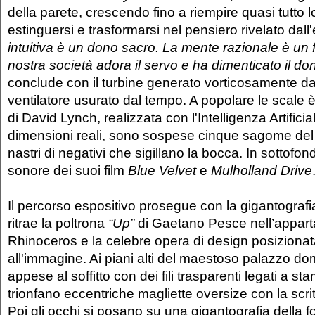
della parete, crescendo fino a riempire quasi tutto l
estinguersi e trasformarsi nel pensiero rivelato dall'
intuitiva è un dono sacro. La mente razionale è un 
nostra società adora il servo e ha dimenticato il do
conclude con il turbine generato vorticosamente d
ventilatore usurato dal tempo. A popolare le scale 
di David Lynch, realizzata con l'Intelligenza Artificiale
dimensioni reali, sono sospese cinque sagome del 
nastri di negativi che sigillano la bocca. In sottofo
sonore dei suoi film
Blue Velvet
e
Mulholland Drive
Il percorso espositivo prosegue con la gigantografia
ritrae la poltrona
“Up”
di Gaetano Pesce nell’appart
Rhinoceros e la celebre opera di design posizionat
all'immagine. Ai piani alti del maestoso palazzo dom
appese al soffitto con dei fili trasparenti legati a st
trionfano eccentriche magliette oversize con la scri
Poi gli occhi si posano su una gigantografia della fo