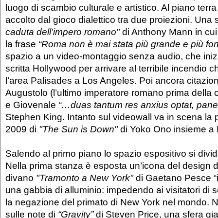
luogo di scambio culturale e artistico. Al piano terra 
accolto dal gioco dialettico tra due proiezioni. Una
caduta dell’impero romano"
di Anthony Mann in cui
la frase
“Roma non è mai stata più grande e più fort
spazio a un video-montaggio senza audio, che inizi
scritta Hollywood per arrivare al terribile incendio c
l’area Palisades a Los Angeles. Poi ancora citazio
Augustolo (l’ultimo imperatore romano prima della 
e Giovenale
“…duas tantum res anxius optat, pane
Stephen King. Intanto sul videowall va in scena la
2009 di
"The Sun is Down"
di Yoko Ono insieme a
Salendo al primo piano lo spazio espositivo si divid
Nella prima stanza è esposta un’icona del design de
divano
"Tramonto a New York"
di Gaetano Pesce “i
una gabbia di alluminio: impedendo ai visitatori di
la negazione del primato di New York nel mondo. N
sulle note di
“Gravity”
di Steven Price, una sfera gia