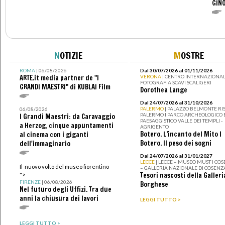
GINO
N
OTIZIE
M
OSTRE
ROMA
| 06/08/2026
Dal 30/07/2026 al 01/11/2026
ARTE.it media partner de "I
VERONA
| CENTRO INTERNAZIONAL
FOTOGRAFIA SCAVI SCALIGERI
GRANDI MAESTRI" di KUBLAI Film
Dorothea Lange
Dal 24/07/2026 al 31/10/2026
PALERMO
| PALAZZO BELMONTE RIS
06/08/2026
PALERMO I PARCO ARCHEOLOGICO 
I Grandi Maestri: da Caravaggio
PAESAGGISTICO VALLE DEI TEMPLI -
a Herzog, cinque appuntamenti
AGRIGENTO
Botero. L’incanto del Mito I
al cinema con i giganti
Botero. Il peso dei sogni
dell'immaginario
Dal 24/07/2026 al 31/01/2027
LECCE
| LECCE – MUSEO MUST I CO
Il nuovo volto del museo fiorentino
– GALLERIA NAZIONALE DI COSENZ
Tesori nascosti della Galleri
">
FIRENZE
| 06/08/2026
Borghese
Nel futuro degli Uffizi. Tra due
anni la chiusura dei lavori
LEGGI TUTTO >
LEGGI TUTTO >