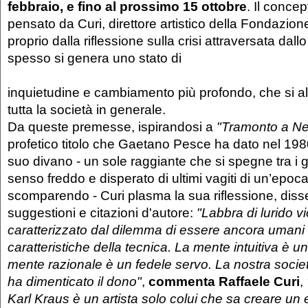
febbraio, e fino al prossimo 15 ottobre
. Il conce
pensato da Curi, direttore artistico della Fondazione
proprio dalla riflessione sulla crisi attraversata dall
spesso si genera uno stato di
inquietudine e cambiamento più profondo, che si al
tutta la società in generale.
Da queste premesse, ispirandosi a
"Tramonto a N
profetico titolo che Gaetano Pesce ha dato nel 198
suo divano - un sole raggiante che si spegne tra i gra
senso freddo e disperato di ultimi vagiti di un’epoc
scomparendo - Curi plasma la sua riflessione, dis
suggestioni e citazioni d'autore:
"Labbra di lurido vi
caratterizzato dal dilemma di essere ancora umani 
caratteristiche della tecnica. La mente intuitiva è 
mente razionale è un fedele servo. La nostra societ
ha dimenticato il dono"
,
commenta
Raffaele Curi
,
Karl Kraus è un artista solo colui che sa creare u