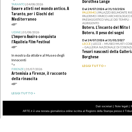
Dorothea Lange
TARANTO
| 04/08/2026
Essere atleti nel mondo antico. A
Dal 24/07/2026 al 31/10/2026
PALERMO
| PALAZZO BELMONTE RIS
Taranto, per i Giochi del
PALERMO I PARCO ARCHEOLOGICO 
Mediterraneo
PAESAGGISTICO VALLE DEI TEMPLI -
AGRIGENTO
Botero. L’incanto del Mito I
Botero. Il peso dei sogni
UDINE
| 01/08/2026
L'Impero Assiro conquista
Dal 24/07/2026 al 31/01/2027
l'Aquileia Film Festival
LECCE
| LECCE – MUSEO MUST I CO
– GALLERIA NAZIONALE DI COSENZ
Tesori nascosti della Galleri
In mostra da ottobre al Museo degli
Borghese
Innocenti
">
LEGGI TUTTO >
FIRENZE
| 31/07/2026
Artemisia a Firenze, il racconto
della rinascita
LEGGI TUTTO >
|
|
Dati societari
Note legali
ARTE.it è una testata giornalistica online iscritta al Registro della Stampa presso il Trib