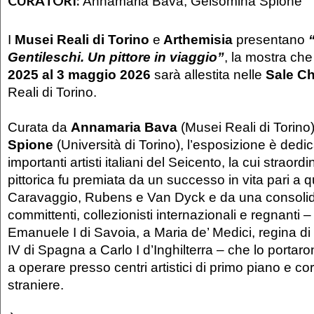
CURATORI:
Annamaria Bava, Gelsomina Spione
I
Musei Reali di Torino
e
Arthemisia
presentano
“
Gentileschi. Un pittore in viaggio”
, la mostra ch
2025 al 3 maggio 2026
sarà allestita nelle
Sale Ch
Reali di Torino.
Curata da
Annamaria Bava
(Musei Reali di Torino
Spione
(Università di Torino), l’esposizione è dedi
importanti artisti italiani del Seicento, la cui straordi
pittorica fu premiata da un successo in vita pari a q
Caravaggio, Rubens e Van Dyck e da una consolid
committenti, collezionisti internazionali e regnanti 
Emanuele I di Savoia, a Maria de’ Medici, regina di 
IV di Spagna a Carlo I d’Inghilterra – che lo portar
a operare presso centri artistici di primo piano e cort
straniere.