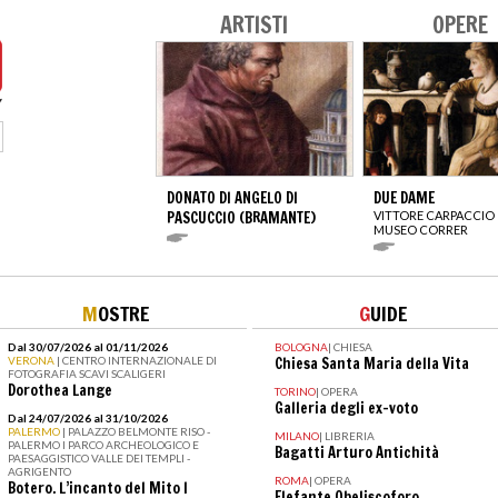
ARTISTI
OPERE
DONATO DI ANGELO DI
DUE DAME
PASCUCCIO (BRAMANTE)
VITTORE CARPACCIO
MUSEO CORRER
M
OSTRE
G
UIDE
Dal 30/07/2026 al 01/11/2026
BOLOGNA
|
CHIESA
VERONA
| CENTRO INTERNAZIONALE DI
Chiesa Santa Maria della Vita
FOTOGRAFIA SCAVI SCALIGERI
Dorothea Lange
TORINO
|
OPERA
Galleria degli ex-voto
Dal 24/07/2026 al 31/10/2026
PALERMO
| PALAZZO BELMONTE RISO -
MILANO
|
LIBRERIA
PALERMO I PARCO ARCHEOLOGICO E
Bagatti Arturo Antichità
PAESAGGISTICO VALLE DEI TEMPLI -
AGRIGENTO
ROMA
|
OPERA
Botero. L’incanto del Mito I
Elefante Obeliscoforo