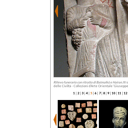
Rilievo funerario con ritratto di Batmalkû e Hairan
, II
delle Civiltà - Collezioni d’Arte Orientale ‘Giusepp
|
|
|
|
|
|
|
|
|
|
|
1
2
3
4
5
6
7
8
9
10
11
12