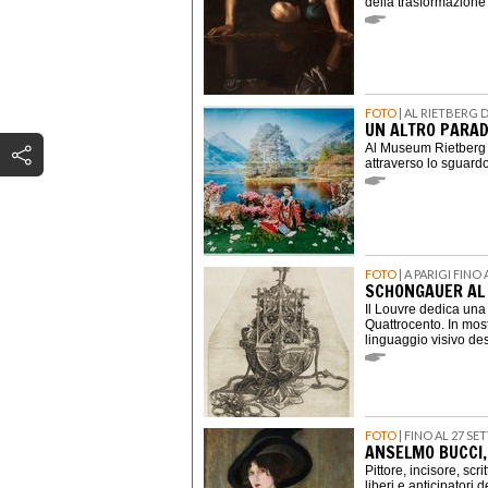
della trasformazione
FOTO
| AL RIETBERG 
UN ALTRO PARAD
Al Museum Rietberg u
attraverso lo sguardo
FOTO
| A PARIGI FINO
SCHONGAUER AL 
Il Louvre dedica una 
Quattrocento. In most
linguaggio visivo des
FOTO
| FINO AL 27 S
ANSELMO BUCCI,
Pittore, incisore, scr
liberi e anticipatori 