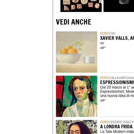
VEDI ANCHE
FOTO
| VV
XAVIER VALLS, 
vv
FOTO
| ALLA NATION
ESPRESSIONISMO
Dal 20 marzo al 1° 
Expressionism: Moder
una nuova idea di mo
FOTO
| ESTATE 2026 
A LONDRA FRIDA 
La Tate Modern indag