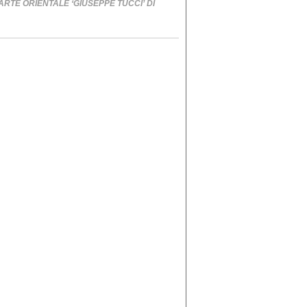
ARTE ORIENTALE ‘GIUSEPPE TUCCI’ DI