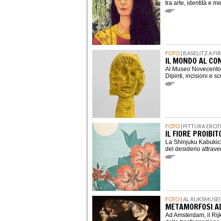
tra arte, identità e 
FOTO
| BASELITZ A F
IL MONDO AL CON
Al Museo Novecento d
Dipinti, incisioni e s
FOTO
| PITTURA ERO
IL FIORE PROIBIT
La Shinjuku Kabukich
del desiderio attrav
FOTO
| AL RIJKSMUSE
METAMORFOSI A
Ad Amsterdam, il Ri