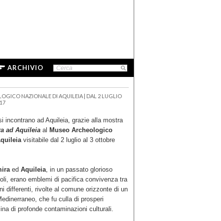
ARCHIVIO
GICO NAZIONALE DI AQUILEIA | DAL 2 LUGLIO
17
si incontrano ad Aquileia, grazie alla mostra
ra ad Aquileia
al
Museo Archeologico
quileia
visitabile dal 2 luglio al 3 ottobre
ira
ed
Aquileia
, in un passato glorioso
oli, erano emblemi di pacifica convivenza tra
oni differenti, rivolte al comune orizzonte di un
Medinerraneo, che fu culla di prosperi
na di profonde contaminazioni culturali.