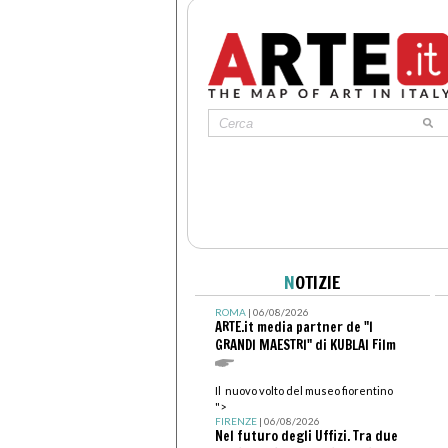
N
OTIZIE
ROMA
| 06/08/2026
ARTE.it media partner de "I
GRANDI MAESTRI" di KUBLAI Film
Il nuovo volto del museo fiorentino
">
FIRENZE
| 06/08/2026
Nel futuro degli Uffizi. Tra due