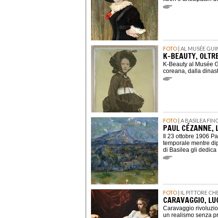
FOTO
| AL MUSÉE GUI
K-BEAUTY, OLTRE
K-Beauty al Musée Gu
coreana, dalla dinas
FOTO
| A BASILEA FI
PAUL CÉZANNE, 
Il 23 ottobre 1906 
temporale mentre dip
di Basilea gli dedic
FOTO
| IL PITTORE C
CARAVAGGIO, LU
Caravaggio rivoluzio
un realismo senza p