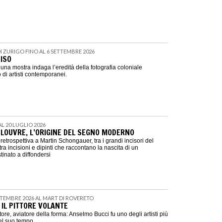
DI ZURIGO FINO AL 6 SETTEMBRE 2026
ISO
na mostra indaga l’eredità della fotografia coloniale
 di artisti contemporanei.
 AL 20 LUGLIO 2026
LOUVRE, L’ORIGINE DEL SEGNO MODERNO
retrospettiva a Martin Schongauer, tra i grandi incisori del
ra incisioni e dipinti che raccontano la nascita di un
tinato a diffondersi
ETTEMBRE 2026 AL MART DI ROVERETO
 IL PITTORE VOLANTE
ittore, aviatore della forma: Anselmo Bucci fu uno degli artisti più
del suo tempo.