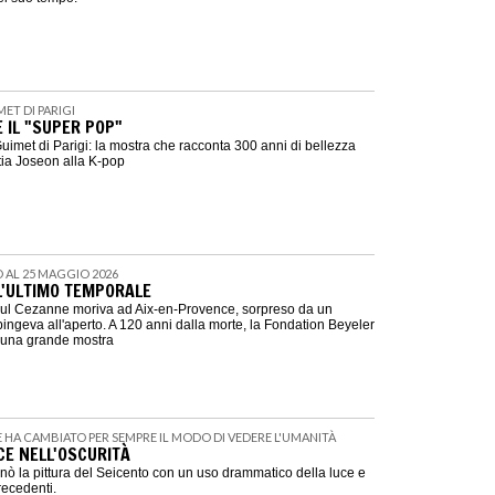
MET DI PARIGI
 IL "SUPER POP"
imet di Parigi: la mostra che racconta 300 anni di bellezza
tia Joseon alla K-pop
NO AL 25 MAGGIO 2026
L'ULTIMO TEMPORALE
Paul Cezanne moriva ad Aix-en-Provence, sorpreso da un
ingeva all'aperto. A 120 anni dalla morte, la Fondation Beyeler
a una grande mostra
HE HA CAMBIATO PER SEMPRE IL MODO DI VEDERE L'UMANITÀ
CE NELL'OSCURITÀ
nò la pittura del Seicento con un uso drammatico della luce e
recedenti.