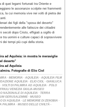
 di quei legami fortunati tra Oriente e
eggiano le assonanze scolpite nei frammenti
ica, la cui memoria vive nei volti di pietra dei
tanti.
lenari dei figli della "sposa del deserto"
endentemente alle fattezze dei cittadini
i secoli dopo Cristo, effigiati a sigillo di
ate tra uomini e culture capaci di sopravvivere
i dei tempi più cupi della storia.
ira ad Aquileia: in mostra le meraviglie
el deserto"
ira ad Aquileia
almira. Fotografie di Elio Ciol
·
·
·
MIRA
MEMORIA
AQUILEIA
AQUILEIA FILM
·
·
DAZIONE AQUILEIA
ELIO CIOL
GIANLUCA
·
·
VOLTI DI PALMIRA AD AQUILEIA
POLO
FRIULI VENEZIA GIULIA-MUSEO
·
 NAZIONALE DI AQUILEIA
TERRA
·
EUM GERUSALEMME
MUSEO
·
·
 DI AQUILEIA
LE MEMORIE DI ZENOBIA
·
A PALMIRA
MUSEO DELLE CIVILTÀ -