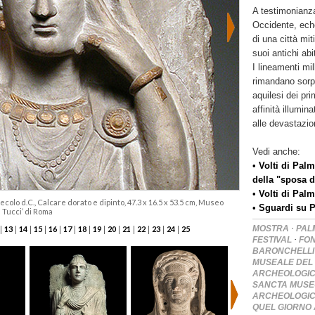
A testimonianza
Occidente, ech
di una città mit
suoi antichi abi
I lineamenti mil
rimandano sorpr
aquilesi dei prim
affinità illumin
alle devastazion
Vedi anche:
•
Volti di Palm
della "sposa d
•
Volti di Palm
I secolo d.C., Calcare dorato e dipinto, 47.3 x 16.5 x 53.5 cm, Museo
•
Sguardi su P
e Tucci’ di Roma
·
|
|
|
|
|
|
|
|
|
|
|
|
|
MOSTRA
PAL
13
14
15
16
17
18
19
20
21
22
23
24
25
·
FESTIVAL
FON
BARONCHELLI
MUSEALE DEL 
ARCHEOLOGICO
SANCTA MUS
ARCHEOLOGICO
QUEL GIORNO 