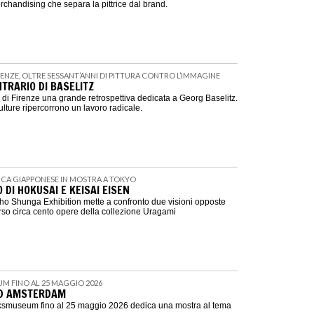
merchandising che separa la pittrice dal brand.
IRENZE, OLTRE SESSANT’ANNI DI PITTURA CONTRO L’IMMAGINE
TRARIO DI BASELITZ
i Firenze una grande retrospettiva dedicata a Georg Baselitz.
culture ripercorrono un lavoro radicale.
TICA GIAPPONESE IN MOSTRA A TOKYO
O DI HOKUSAI E KEISAI EISEN
o Shunga Exhibition mette a confronto due visioni opposte
erso circa cento opere della collezione Uragami
UM FINO AL 25 MAGGIO 2026
D AMSTERDAM
jksmuseum fino al 25 maggio 2026 dedica una mostra al tema