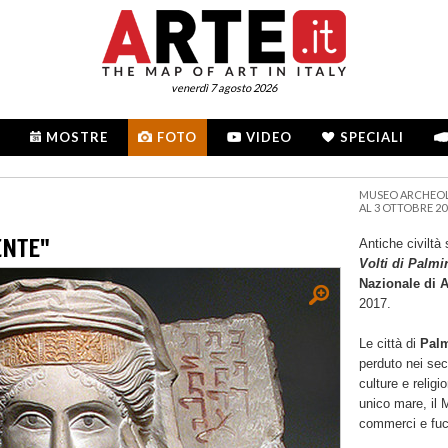
venerdì 7 agosto 2026
MOSTRE
FOTO
VIDEO
SPECIALI
MUSEO ARCHEOLO
AL 3 OTTOBRE 20
ENTE"
Antiche civiltà 
Volti di Palmi
Nazionale di A
2017.
Le città di
Palm
perduto nei sec
culture e religi
unico mare, il 
commerci e fuci