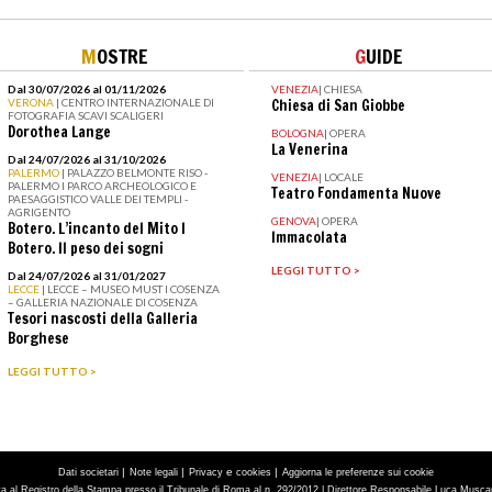
M
OSTRE
G
UIDE
Dal 30/07/2026 al 01/11/2026
VENEZIA
|
CHIESA
VERONA
| CENTRO INTERNAZIONALE DI
Chiesa di San Giobbe
FOTOGRAFIA SCAVI SCALIGERI
Dorothea Lange
BOLOGNA
|
OPERA
La Venerina
Dal 24/07/2026 al 31/10/2026
PALERMO
| PALAZZO BELMONTE RISO -
VENEZIA
|
LOCALE
PALERMO I PARCO ARCHEOLOGICO E
Teatro Fondamenta Nuove
PAESAGGISTICO VALLE DEI TEMPLI -
AGRIGENTO
GENOVA
|
OPERA
Botero. L’incanto del Mito I
Immacolata
Botero. Il peso dei sogni
LEGGI TUTTO >
Dal 24/07/2026 al 31/01/2027
LECCE
| LECCE – MUSEO MUST I COSENZA
– GALLERIA NAZIONALE DI COSENZA
Tesori nascosti della Galleria
Borghese
LEGGI TUTTO >
|
|
e
|
Dati societari
Note legali
Privacy
cookies
Aggiorna le preferenze sui cookie
tta al Registro della Stampa presso il Tribunale di Roma al n. 292/2012 | Direttore Responsabile Luca Muscarà 