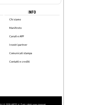
I
NFO
Chi siamo
Manifesto
Canali e APP
I nostri partner
Comunicati stampa
Contatti e crediti
| © 2026 ARTE.it | Tutti i diritti sono riservati