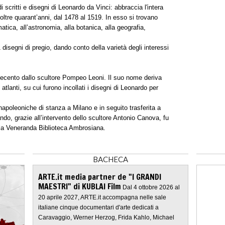
 scritti e disegni di Leonardo da Vinci: abbraccia l'intera
di oltre quarant’anni, dal 1478 al 1519. In esso si trovano
atica, all’astronomia, alla botanica, alla geografia,
disegni di pregio, dando conto della varietà degli interessi
quecento dallo scultore Pompeo Leoni. Il suo nome deriva
tlanti, su cui furono incollati i disegni di Leonardo per
 napoleoniche di stanza a Milano e in seguito trasferita a
ndo, grazie all’intervento dello scultore Antonio Canova, fu
 alla Veneranda Biblioteca Ambrosiana.
BACHECA
ARTE.it media partner de "I GRANDI
MAESTRI" di KUBLAI Film
Dal 4 ottobre 2026 al
20 aprile 2027, ARTE.it accompagna nelle sale
italiane cinque documentari d'arte dedicati a
Caravaggio, Werner Herzog, Frida Kahlo, Michael