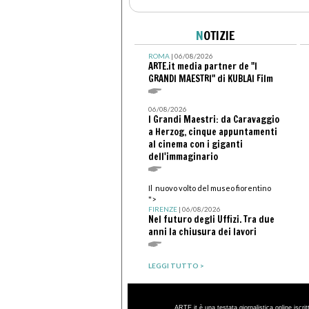
N
OTIZIE
ROMA
| 06/08/2026
ARTE.it media partner de "I
GRANDI MAESTRI" di KUBLAI Film
06/08/2026
I Grandi Maestri: da Caravaggio
a Herzog, cinque appuntamenti
al cinema con i giganti
dell'immaginario
Il nuovo volto del museo fiorentino
">
FIRENZE
| 06/08/2026
Nel futuro degli Uffizi. Tra due
anni la chiusura dei lavori
LEGGI TUTTO >
ARTE.it è una testata giornalistica online iscri