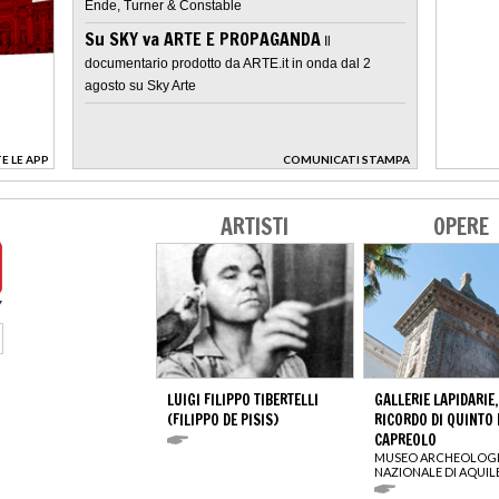
Ende, Turner & Constable
Su SKY va ARTE E PROPAGANDA
Il
documentario prodotto da ARTE.it in onda dal 2
agosto su Sky Arte
E LE APP
COMUNICATI STAMPA
>
ARTISTI
OPERE
LUIGI FILIPPO TIBERTELLI
GALLERIE LAPIDARIE,
(FILIPPO DE PISIS)
RICORDO DI QUINTO 
CAPREOLO
MUSEO ARCHEOLOG
NAZIONALE DI AQUIL