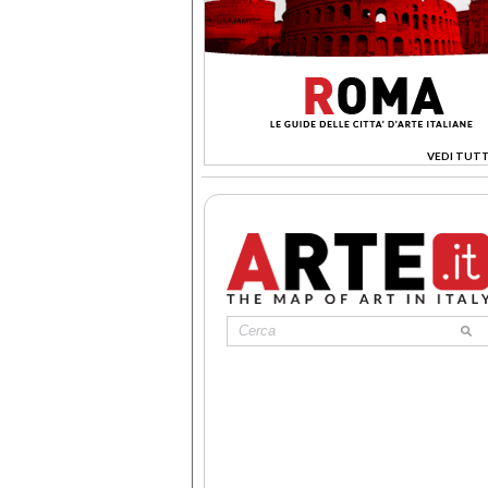
VEDI TUTT
>