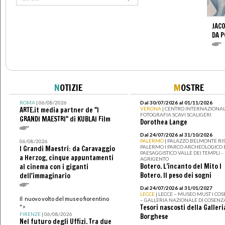
JACO
DA 
N
OTIZIE
M
OSTRE
ROMA
| 06/08/2026
Dal 30/07/2026 al 01/11/2026
ARTE.it media partner de "I
VERONA
| CENTRO INTERNAZIONAL
FOTOGRAFIA SCAVI SCALIGERI
GRANDI MAESTRI" di KUBLAI Film
Dorothea Lange
Dal 24/07/2026 al 31/10/2026
PALERMO
| PALAZZO BELMONTE RIS
06/08/2026
PALERMO I PARCO ARCHEOLOGICO 
I Grandi Maestri: da Caravaggio
PAESAGGISTICO VALLE DEI TEMPLI -
a Herzog, cinque appuntamenti
AGRIGENTO
Botero. L’incanto del Mito I
al cinema con i giganti
Botero. Il peso dei sogni
dell'immaginario
Dal 24/07/2026 al 31/01/2027
LECCE
| LECCE – MUSEO MUST I CO
Il nuovo volto del museo fiorentino
– GALLERIA NAZIONALE DI COSENZ
Tesori nascosti della Galleri
">
FIRENZE
| 06/08/2026
Borghese
Nel futuro degli Uffizi. Tra due