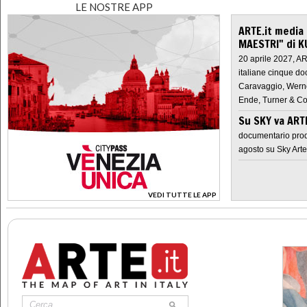
LE NOSTRE APP
ARTE.it media
MAESTRI" di K
20 aprile 2027, A
italiane cinque do
Caravaggio, Werne
Ende, Turner & Co
Su SKY va AR
documentario prod
agosto su Sky Arte
VEDI TUTTE LE APP
>