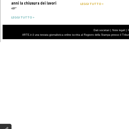
anni la chiusura dei lavori
LEGGI TUTTO >
LEGGI TUTTO >
|
|
Dati societari
Note legali
ARTE.it è una testata giornalistica online iscritta al Registro della Stampa presso il Trib