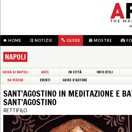
d
HOME
NOTIZIE
GUIDE
MOSTRE
F
NAPOLI
GUIDA DI NAPOLI
ARTE
IN CITTÀ
INFO UTILI
DA VEDERE
EVENTI
GUIDE D'AUTORE
SANT'AGOSTINO IN MEDITAZIONE E B
SANT'AGOSTINO
RETTIFILO