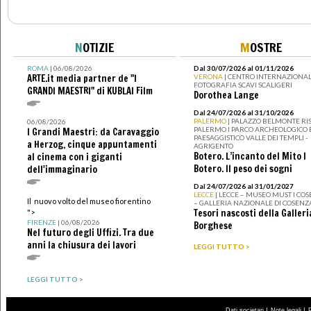
N
OTIZIE
M
OSTRE
ROMA
| 06/08/2026
Dal 30/07/2026 al 01/11/2026
ARTE.it media partner de "I
VERONA
| CENTRO INTERNAZIONAL
FOTOGRAFIA SCAVI SCALIGERI
GRANDI MAESTRI" di KUBLAI Film
Dorothea Lange
Dal 24/07/2026 al 31/10/2026
PALERMO
| PALAZZO BELMONTE RIS
06/08/2026
PALERMO I PARCO ARCHEOLOGICO 
I Grandi Maestri: da Caravaggio
PAESAGGISTICO VALLE DEI TEMPLI -
a Herzog, cinque appuntamenti
AGRIGENTO
Botero. L’incanto del Mito I
al cinema con i giganti
Botero. Il peso dei sogni
dell'immaginario
Dal 24/07/2026 al 31/01/2027
LECCE
| LECCE – MUSEO MUST I CO
Il nuovo volto del museo fiorentino
– GALLERIA NAZIONALE DI COSENZ
Tesori nascosti della Galleri
">
FIRENZE
| 06/08/2026
Borghese
Nel futuro degli Uffizi. Tra due
anni la chiusura dei lavori
LEGGI TUTTO >
LEGGI TUTTO >
|
|
Dati societari
Note legali