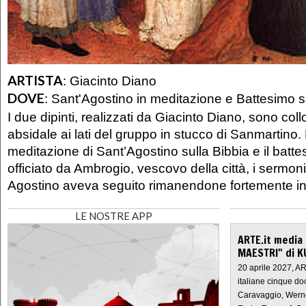
ARTISTA
:
Giacinto Diano
DOVE
:
Sant'Agostino in meditazione e Battesimo s
I due dipinti, realizzati da Giacinto Diano, sono coll
absidale ai lati del gruppo in stucco di Sanmartino.
meditazione di Sant’Agostino sulla Bibbia e il batt
officiato da Ambrogio, vescovo della città, i sermon
Agostino aveva seguito rimanendone fortemente i
LE NOSTRE APP
ARTE.it media
MAESTRI" di K
20 aprile 2027, A
italiane cinque do
Caravaggio, Werne