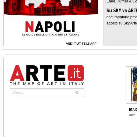
Ende, Turner & Co
Su SKY va AR
documentario prod
agosto su Sky Arte
VEDI TUTTE LE APP
>
MAR