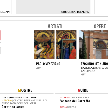
E LE APP
COMUNICATI STAMPA
>
ARTISTI
OPERE
PAOLO VENEZIANO
TRICLINIO LEONIANO
BASILICA DI SAN GIO
LATERANO
M
OSTRE
G
UIDE
Dal 30/07/2026 al 01/11/2026
PALERMO
|
MONUMENTO
VERONA
| CENTRO INTERNAZIONALE DI
Fontana del Garraffo
FOTOGRAFIA SCAVI SCALIGERI
Dorothea Lange
ROMA
|
OPERA