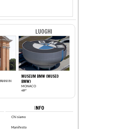
LUOGHI
MUSEUM BMW (MUSEO
VANNI IN
BMW)
MONACO
I
NFO
Chi siamo
Manifesto