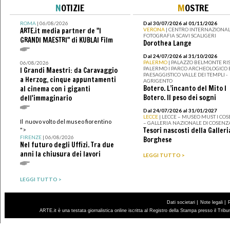
N
OTIZIE
M
OSTRE
ROMA
| 06/08/2026
Dal 30/07/2026 al 01/11/2026
ARTE.it media partner de "I
VERONA
| CENTRO INTERNAZIONAL
FOTOGRAFIA SCAVI SCALIGERI
GRANDI MAESTRI" di KUBLAI Film
Dorothea Lange
Dal 24/07/2026 al 31/10/2026
PALERMO
| PALAZZO BELMONTE RIS
06/08/2026
PALERMO I PARCO ARCHEOLOGICO 
I Grandi Maestri: da Caravaggio
PAESAGGISTICO VALLE DEI TEMPLI -
a Herzog, cinque appuntamenti
AGRIGENTO
Botero. L’incanto del Mito I
al cinema con i giganti
Botero. Il peso dei sogni
dell'immaginario
Dal 24/07/2026 al 31/01/2027
LECCE
| LECCE – MUSEO MUST I CO
Il nuovo volto del museo fiorentino
– GALLERIA NAZIONALE DI COSENZ
Tesori nascosti della Galleri
">
FIRENZE
| 06/08/2026
Borghese
Nel futuro degli Uffizi. Tra due
anni la chiusura dei lavori
LEGGI TUTTO >
LEGGI TUTTO >
|
|
Dati societari
Note legali
ARTE.it è una testata giornalistica online iscritta al Registro della Stampa presso il Trib