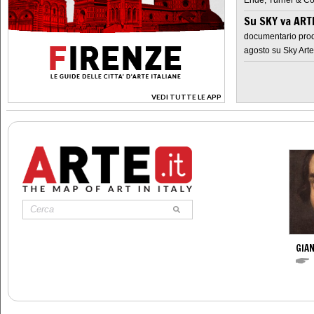
Su SKY va AR
documentario prod
agosto su Sky Arte
VEDI TUTTE LE APP
>
GIAN