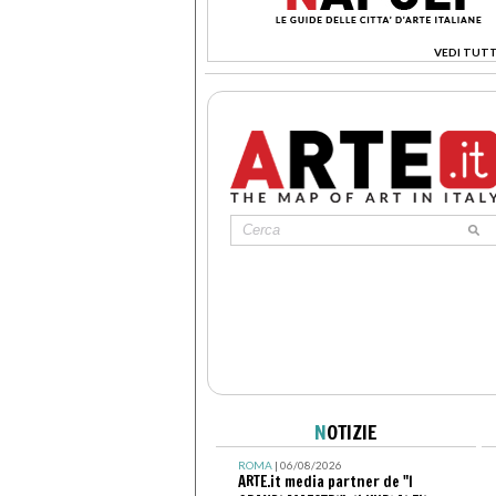
VEDI TUTT
>
N
OTIZIE
ROMA
| 06/08/2026
ARTE.it media partner de "I