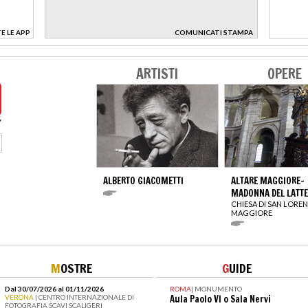
E LE APP
COMUNICATI STAMPA
>
ARTISTI
OPERE
ALBERTO GIACOMETTI
ALTARE MAGGIORE-
MADONNA DEL LATTE
CHIESA DI SAN LORE
MAGGIORE
M
OSTRE
G
UIDE
Dal 30/07/2026 al 01/11/2026
ROMA
|
MONUMENTO
VERONA
| CENTRO INTERNAZIONALE DI
Aula Paolo VI o Sala Nervi
FOTOGRAFIA SCAVI SCALIGERI