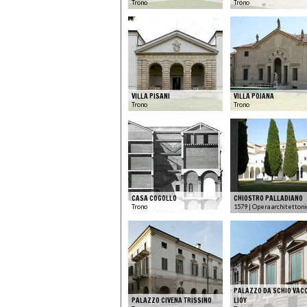
Trono
Trono
VILLA PISANI
VILLA POJANA
Trono
Trono
CASA COGOLLO
CHIOSTRO PALLADIANO
Trono
1579 | Opera architettoni
PALAZZO DA SCHIO VAC
PALAZZO CIVENA TRISSINO
LIOY