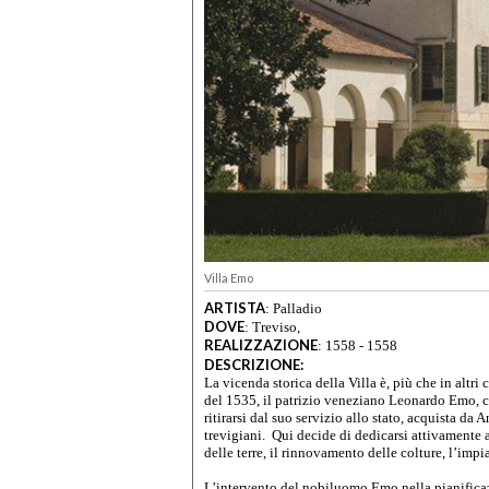
Villa Emo
ARTISTA
:
Palladio
DOVE
:
Treviso,
REALIZZAZIONE
:
1558 - 1558
DESCRIZIONE:
La vicenda storica della Villa è, più che in altri 
del 1535, il patrizio veneziano Leonardo Emo, co
ritirarsi dal suo servizio allo stato, acquista da
trevigiani. Qui decide di dedicarsi attivamente
delle terre, il rinnovamento delle colture, l’impi
L’intervento del nobiluomo Emo nella pianificazi