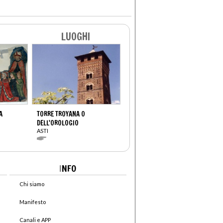
LUOGHI
A
TORRE TROYANA O
DELL'OROLOGIO
ASTI
I
NFO
Chi siamo
Manifesto
Canali e APP