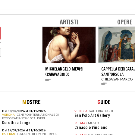
ARTISTI
OPERE
MICHELANGELO MERISI
CAPPELLA DEDICATA 
(CARAVAGGIO)
SANT’ORSOLA
CHIESA SAN MARCO
M
OSTRE
G
UIDE
Dal 30/07/2026 al 01/11/2026
VENEZIA
|
GALLERIA D'ARTE
VERONA
| CENTRO INTERNAZIONALE DI
San Polo Art Gallery
FOTOGRAFIA SCAVI SCALIGERI
Dorothea Lange
MILANO
|
MUSEO
Cenacolo Vinciano
Dal 24/07/2026 al 31/10/2026
PALERMO
| PALAZZO BELMONTE RISO -
MILANO
|
GALLERIA D'ARTE