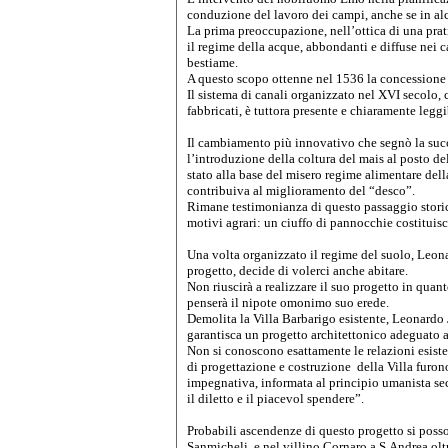
conduzione del lavoro dei campi, anche se in alc
La prima preoccupazione, nell’ottica di una prat
il regime della acque, abbondanti e diffuse nei c
bestiame.
A questo scopo ottenne nel 1536 la concessione p
Il sistema di canali organizzato nel XVI secolo, 
fabbricati, è tuttora presente e chiaramente leggib
Il cambiamento più innovativo che segnò la succes
l’introduzione della coltura del mais al posto de
stato alla base del misero regime alimentare dell
contribuiva al miglioramento del “desco”.
Rimane testimonianza di questo passaggio storico 
motivi agrari: un ciuffo di pannocchie costituisc
Una volta organizzato il regime del suolo, Leon
progetto, decide di volerci anche abitare.
Non riuscirà a realizzare il suo progetto in qua
penserà il nipote omonimo suo erede.
Demolita la Villa Barbarigo esistente, Leonardo Jr
garantisca un progetto architettonico adeguato ai
Non si conoscono esattamente le relazioni esiste
di progettazione e costruzione della Villa furo
impegnativa, informata al principio umanista sec
il diletto e il piacevol spendere”.
Probabili ascendenze di questo progetto si poss
Sanmicheli, e nel villino Cornaro a S.Andrea ol