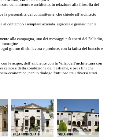
ato committente e architetto, in relazione alla filosofia del
que la personalità del committente, che chiede all’architetto
sia al contempo esemplare azienda agricola e granaio per la
mente alla campagna, uno dei messaggi più aperti del Palladio,
un’immagine
i ogni giorno di chi lavora e produce, con la fatica del braccio e
on le acque, dell’ambiente con la Villa, dell’architettura con
dei campi e della conduzione del bestiame, e per i fini che
ocio-economico, per un dialogo fruttuoso tra i diversi strati
VILLA FORNI CERATO
VILLA GODI