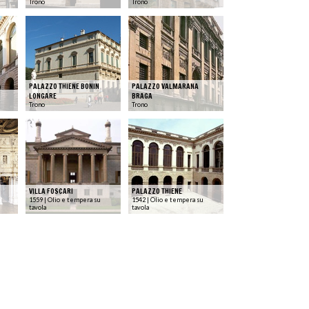
Trono
Trono
PALAZZO THIENE BONIN
PALAZZO VALMARANA
LONGARE
BRAGA
Trono
Trono
VILLA FOSCARI
PALAZZO THIENE
1559 | Olio e tempera su
1542 | Olio e tempera su
tavola
tavola