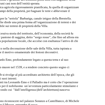
uni casi non dell’entità sperata.
ica agricola rigorosamente pianificata, fu quella di organizzare
ampi della proprietà, per bagnare le terre e abbeverare il
er la “seriola” Barbariga, canale irriguo della Brentella.
che diede una prima forma all’organizzazione di terreni e dei
ile sui terreni di proprietà della Villa.
siva storia del territorio, dell’economia, della società fu
l pastone di saggina, detto “sorgo rosso”, che fino ad allora era
a popolazione locale, che accolse con esultanza l’arrivo di chi
nella decorazione delle sale della Villa, tutta ispirata a
e il motivo ornamentale dei festoni decorativi.
ardo Emo, profondamente legato a questa terra e al suo
nto muore nel 1539, e a rendere concreto questo sogno ci
 si rivolge al più accreditato architetto dell’epoca, che gli
 suoi intenti.
nti tra Leonardo Emo e il Palladio ma è certo che l’operazione
no per il nobiluomo un’avventura particolarmente stimolante e
ondo cui “dall’intelligenza (dell’architettura) nasceva
ono riconoscere nel palazzo Soranzo a Castelfranco, di Michele
tre il Muson, entrambe di poco