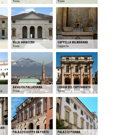
Trono
Trono
VILLA SARACENO
CAPPELLA VALMARANA
Trono
Cappella
BASILICA PALLADIANA
LOGGIA DEL CAPITANIATO
ca
Trono
Trono
CARI
PALAZZO ISEPPO DA PORTO
PALAZZO POJANA