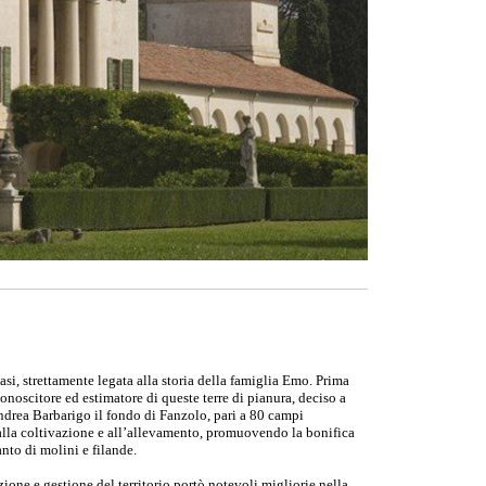
casi, strettamente legata alla storia della famiglia Emo. Prima
noscitore ed estimatore di queste terre di pianura, deciso a
 Andrea Barbarigo il fondo di Fanzolo, pari a 80 campi
 alla coltivazione e all’allevamento, promuovendo la bonifica
anto di molini e filande.
one e gestione del territorio portò notevoli migliorie nella