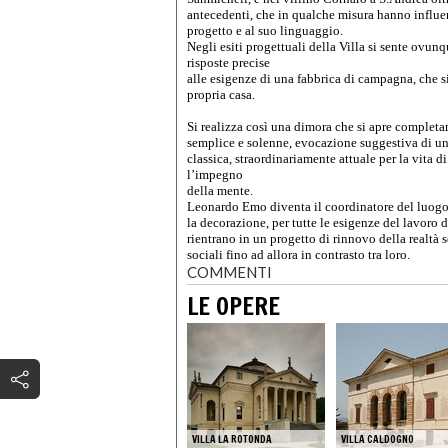
antecedenti, che in qualche misura hanno influenz
progetto e al suo linguaggio.
Negli esiti progettuali della Villa si sente ovun
risposte precise
alle esigenze di una fabbrica di campagna, che 
propria casa.
Si realizza così una dimora che si apre completa
semplice e solenne, evocazione suggestiva di 
classica, straordinariamente attuale per la vita d
l’impegno
della mente.
Leonardo Emo diventa il coordinatore del luogo c
la decorazione, per tutte le esigenze del lavoro 
rientrano in un progetto di rinnovo della realtà s
sociali fino ad allora in contrasto tra loro.
COMMENTI
LE OPERE
VILLA LA ROTONDA
VILLA CALDOGNO