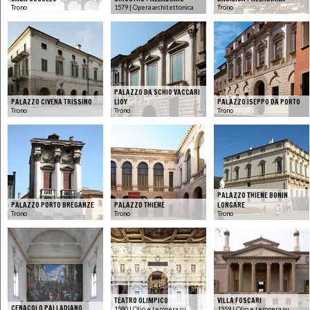
Trono
1579 | Opera architettonica
Trono
PALAZZO DA SCHIO VACCARI
PALAZZO CIVENA TRISSINO
LIOY
PALAZZO ISEPPO DA PORTO
Trono
Trono
Trono
PALAZZO THIENE BONIN
PALAZZO PORTO BREGANZE
PALAZZO THIENE
LONGARE
Trono
Trono
Trono
TEATRO OLIMPICO
VILLA FOSCARI
CENACOLO PALLADIANO
1580 | Olio e tempera su
1559 | Olio e tempera su