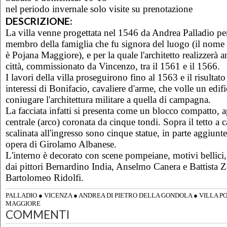
nel periodo invernale solo visite su prenotazione
DESCRIZIONE:
La villa venne progettata nel 1546 da Andrea Palladio pe
membro della famiglia che fu signora del luogo (il nome
è Pojana Maggiore), e per la quale l'architetto realizzerà 
città, commissionato da Vincenzo, tra il 1561 e il 1566.
I lavori della villa proseguirono fino al 1563 e il risultato
interessi di Bonifacio, cavaliere d'arme, che volle un edif
coniugare l'architettura militare a quella di campagna.
La facciata infatti si presenta come un blocco compatto, a
centrale (arco) coronata da cinque tondi. Sopra il tetto a 
scalinata all'ingresso sono cinque statue, in parte aggiunt
opera di Girolamo Albanese.
L'interno è decorato con scene pompeiane, motivi bellici, a
dai pittori Bernardino India, Anselmo Canera e Battista Ze
Bartolomeo Ridolfi.
PALLADIO
●
VICENZA
●
ANDREA DI PIETRO DELLA GONDOLA
●
VILLA P
MAGGIORE
COMMENTI