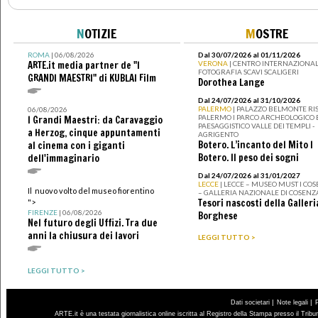
N
OTIZIE
M
OSTRE
ROMA
| 06/08/2026
Dal 30/07/2026 al 01/11/2026
ARTE.it media partner de "I
VERONA
| CENTRO INTERNAZIONAL
FOTOGRAFIA SCAVI SCALIGERI
GRANDI MAESTRI" di KUBLAI Film
Dorothea Lange
Dal 24/07/2026 al 31/10/2026
PALERMO
| PALAZZO BELMONTE RIS
06/08/2026
PALERMO I PARCO ARCHEOLOGICO 
I Grandi Maestri: da Caravaggio
PAESAGGISTICO VALLE DEI TEMPLI -
a Herzog, cinque appuntamenti
AGRIGENTO
Botero. L’incanto del Mito I
al cinema con i giganti
Botero. Il peso dei sogni
dell'immaginario
Dal 24/07/2026 al 31/01/2027
LECCE
| LECCE – MUSEO MUST I CO
Il nuovo volto del museo fiorentino
– GALLERIA NAZIONALE DI COSENZ
Tesori nascosti della Galleri
">
FIRENZE
| 06/08/2026
Borghese
Nel futuro degli Uffizi. Tra due
anni la chiusura dei lavori
LEGGI TUTTO >
LEGGI TUTTO >
|
|
Dati societari
Note legali
ARTE.it è una testata giornalistica online iscritta al Registro della Stampa presso il Trib