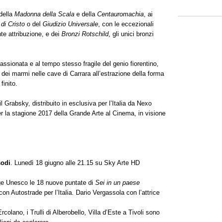
 della
Madonna della Scala
e della
Centauromachia
, ai
di Cristo
o del
Giudizio Universale
, con le eccezionali
nte attribuzione, e dei
Bronzi Rotschild
, gli unici bronzi
passionata e al tempo stesso fragile del genio fiorentino,
a dei marmi nelle cave di Carrara all’estrazione della forma
finito.
l Grabsky, distribuito in esclusiva per l’Italia da Nexo
er la stagione 2017 della Grande Arte al Cinema, in visione
sodi
. Lunedì 18 giugno alle 21.15 su Sky Arte HD
tage Unesco le 18 nuove puntate di
Sei in un paese
con Autostrade per l’Italia. Dario Vergassola con l’attrice
Ercolano, i Trulli di Alberobello, Villa d’Este a Tivoli sono