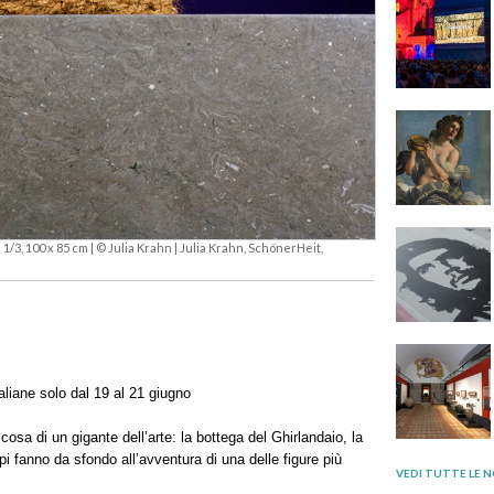
a 1/3, 100 x 85 cm | © Julia Krahn | Julia Krahn, SchönerHeit,
taliane solo dal 19 al 21 giugno
osa di un gigante dell’arte: la bottega del Ghirlandaio, la
i fanno da sfondo all’avventura di una delle figure più
VEDI TUTTE LE N