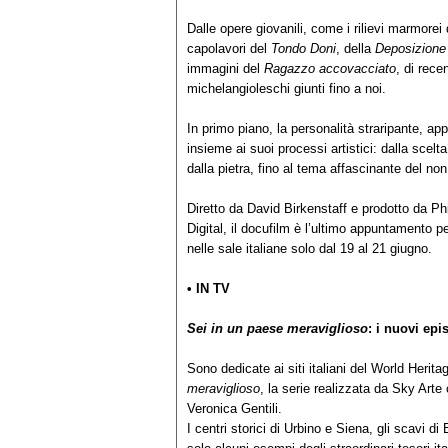
Dalle opere giovanili, come i rilievi marmorei
capolavori del
Tondo Doni
, della
Deposizione 
immagini del
Ragazzo accovacciato
, di rece
michelangioleschi giunti fino a noi.
In primo piano, la personalità straripante, ap
insieme ai suoi processi artistici: dalla scelt
dalla pietra, fino al tema affascinante del non 
Diretto da David Birkenstaff e prodotto da Phi
Digital, il docufilm è l’ultimo appuntamento p
nelle sale italiane solo dal 19 al 21 giugno.
• IN TV
Sei in un paese meraviglioso
: i nuovi epi
Sono dedicate ai siti italiani del World Heri
meraviglioso
, la serie realizzata da Sky Arte 
Veronica Gentili.
I centri storici di Urbino e Siena, gli scavi di 