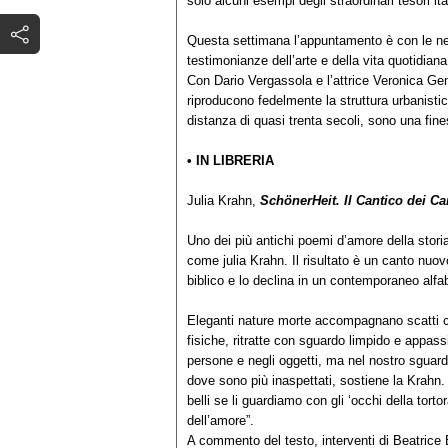
solo alcuni esempi degli straordinari tesori ita
Questa settimana l’appuntamento è con le nec
testimonianze dell’arte e della vita quotidiana 
Con Dario Vergassola e l’attrice Veronica Gent
riproducono fedelmente la struttura urbanistica
distanza di quasi trenta secoli, sono una fine
• IN LIBRERIA
Julia Krahn,
SchönerHeit. Il Cantico dei Ca
Uno dei più antichi poemi d’amore della storia
come julia Krahn. Il risultato è un canto nuov
biblico e lo declina in un contemporaneo alfa
Eleganti nature morte accompagnano scatti c
fisiche, ritratte con sguardo limpido e appas
persone e negli oggetti, ma nel nostro sguardo
dove sono più inaspettati, sostiene la Krahn. I
belli se li guardiamo con gli ‘occhi della tor
dell’amore”.
A commento del testo, interventi di Beatrice 