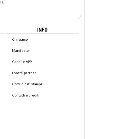
RTE
I
NFO
Chi siamo
Manifesto
Canali e APP
I nostri partner
Comunicati stampa
Contatti e crediti