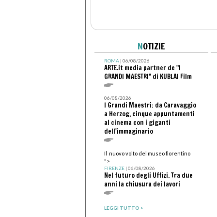
N
OTIZIE
ROMA
| 06/08/2026
ARTE.it media partner de "I
GRANDI MAESTRI" di KUBLAI Film
06/08/2026
I Grandi Maestri: da Caravaggio
a Herzog, cinque appuntamenti
al cinema con i giganti
dell'immaginario
Il nuovo volto del museo fiorentino
">
FIRENZE
| 06/08/2026
Nel futuro degli Uffizi. Tra due
anni la chiusura dei lavori
LEGGI TUTTO >