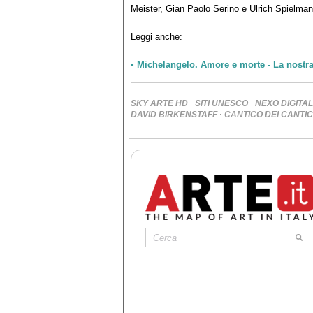
Meister, Gian Paolo Serino e Ulrich Spielman
Leggi anche:
• Michelangelo. Amore e morte - La nostr
·
·
SKY ARTE HD
SITI UNESCO
NEXO DIGITAL
·
DAVID BIRKENSTAFF
CANTICO DEI CANTIC