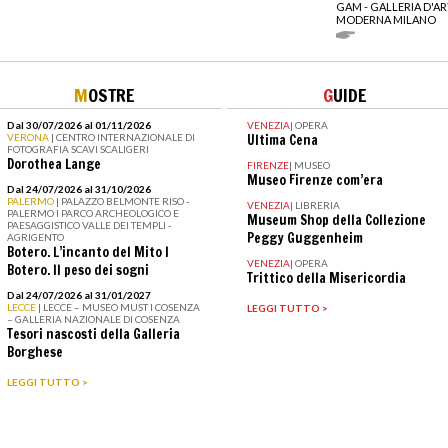
GAM - GALLERIA D'A
MODERNA MILANO
M
OSTRE
G
UIDE
Dal 30/07/2026 al 01/11/2026
VENEZIA
|
OPERA
VERONA
| CENTRO INTERNAZIONALE DI
Ultima Cena
FOTOGRAFIA SCAVI SCALIGERI
Dorothea Lange
FIRENZE
|
MUSEO
Museo Firenze com’era
Dal 24/07/2026 al 31/10/2026
PALERMO
| PALAZZO BELMONTE RISO -
VENEZIA
|
LIBRERIA
PALERMO I PARCO ARCHEOLOGICO E
Museum Shop della Collezione
PAESAGGISTICO VALLE DEI TEMPLI -
Peggy Guggenheim
AGRIGENTO
Botero. L’incanto del Mito I
VENEZIA
|
OPERA
Botero. Il peso dei sogni
Trittico della Misericordia
Dal 24/07/2026 al 31/01/2027
LECCE
| LECCE – MUSEO MUST I COSENZA
LEGGI TUTTO >
– GALLERIA NAZIONALE DI COSENZA
Tesori nascosti della Galleria
Borghese
LEGGI TUTTO >