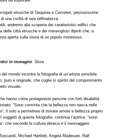
liani da esplorare.
ropoli etrusche di Tarquinia e Cerveteri, preziosissime
di una civiltà di rara raffinatezza.
ili, andremo alla scoperta dei caratteristici edifici che
 delle città etrusche e dei meravigliosi dipinti che, a
stra aperta sulla storia di un popolo misterioso.
ntici
in immagini
. Skira
 del mondo incontra la fotografia di un’artista sensibile
o, puro e originale, che coglie lo spirito del componimento
beto visuale.
he hanno come protagoniste persone con forti disabilità
sionato: “Sono convinta che la bellezza non nasca nelle
”, il solo a permettere di trovare amore e bellezza proprio
 soggetti di queste fotografie, continua l’autrice, “sono
tora’, che secondo la cultura ebraica è il messaggero
Buscaroli, Michael Hartlieb, Angela Madesani, Ralf