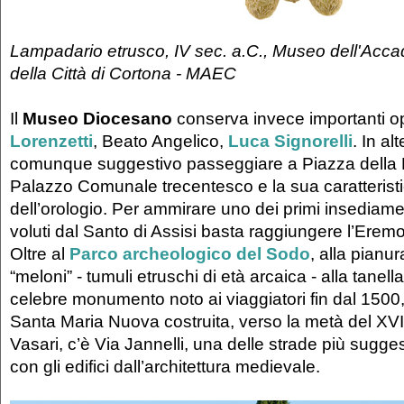
Lampadario etrusco, IV sec. a.C., Museo dell'Acc
della Città di Cortona - MAEC
Il
Museo Diocesano
conserva invece importanti o
Lorenzetti
, Beato Angelico,
Luca Signorelli
. In al
comunque suggestivo passeggiare a Piazza della R
Palazzo Comunale trecentesco e la sua caratteristi
dell’orologio. Per ammirare uno dei primi insediame
voluti dal Santo di Assisi basta raggiungere l’Eremo
Oltre al
Parco archeologico del Sodo
, alla pianu
“meloni” - tumuli etruschi di età arcaica - alla tanell
celebre monumento noto ai viaggiatori fin dal 1500,
Santa Maria Nuova costruita, verso la metà del XVI
Vasari, c’è Via Jannelli, una delle strade più sugge
con gli edifici dall’architettura medievale.