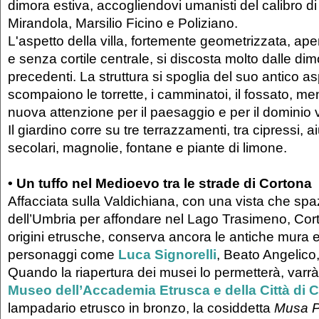
dimora estiva, accogliendovi umanisti del calibro di
Mirandola, Marsilio Ficino e Poliziano.
L'aspetto della villa, fortemente geometrizzata, ape
e senza cortile centrale, si discosta molto dalle d
precedenti. La struttura si spoglia del suo antico as
scompaiono le torrette, i camminatoi, il fossato, me
nuova attenzione per il paesaggio e per il dominio v
Il giardino corre su tre terrazzamenti, tra cipressi, a
secolari, magnolie, fontane e piante di limone.
• Un tuffo nel Medioevo tra le strade di Cortona
Affacciata sulla Valdichiana, con una vista che spazi
dell’Umbria per affondare nel Lago Trasimeno, Cor
origini etrusche, conserva ancora le antiche mura e il
personaggi come
Luca Signorelli
, Beato Angelico
Quando la riapertura dei musei lo permetterà, varrà l
Museo dell’Accademia Etrusca e della Città di C
lampadario etrusco in bronzo, la cosiddetta
Musa P