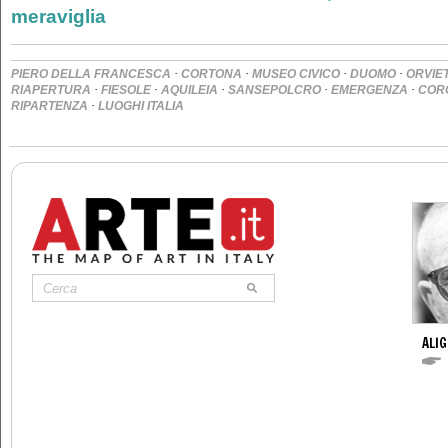
meraviglia
·
·
·
·
PIERO DELLA FRANCESCA
CORTONA
MUSEO CIVICO
DUOMO
ORVIE
·
·
·
·
·
RIAPERTURA
FIESOLE
AQUILEIA
SANSEPOLCRO
EMERGENZA
COR
·
RIPARTENZA
LUOGHI ITALIA
ALIG