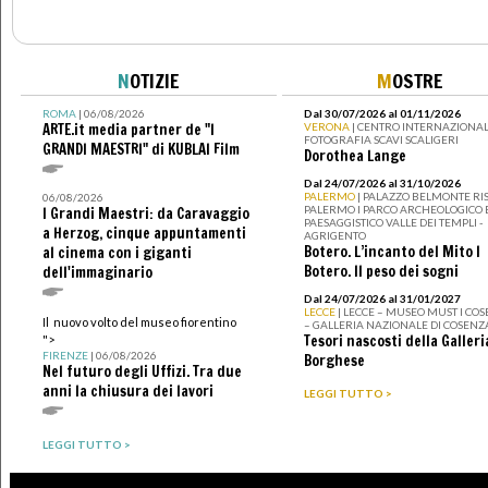
N
OTIZIE
M
OSTRE
ROMA
| 06/08/2026
Dal 30/07/2026 al 01/11/2026
ARTE.it media partner de "I
VERONA
| CENTRO INTERNAZIONAL
FOTOGRAFIA SCAVI SCALIGERI
GRANDI MAESTRI" di KUBLAI Film
Dorothea Lange
Dal 24/07/2026 al 31/10/2026
PALERMO
| PALAZZO BELMONTE RIS
06/08/2026
PALERMO I PARCO ARCHEOLOGICO 
I Grandi Maestri: da Caravaggio
PAESAGGISTICO VALLE DEI TEMPLI -
a Herzog, cinque appuntamenti
AGRIGENTO
Botero. L’incanto del Mito I
al cinema con i giganti
Botero. Il peso dei sogni
dell'immaginario
Dal 24/07/2026 al 31/01/2027
LECCE
| LECCE – MUSEO MUST I CO
Il nuovo volto del museo fiorentino
– GALLERIA NAZIONALE DI COSENZ
Tesori nascosti della Galleri
">
FIRENZE
| 06/08/2026
Borghese
Nel futuro degli Uffizi. Tra due
anni la chiusura dei lavori
LEGGI TUTTO >
LEGGI TUTTO >