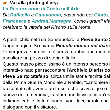
Vai alla photo gallery:
La Resurrezione di Cristo nell'Arte
Da
Raffaello
a
Caravaggio
, passando per
Giotto
Francesca
e
Andrea Mantegna
, come i grandi M
celebrato la vittoria del Risorto sulla Morte.
A pochi chilometri da Sansepolcro, a
Pieve Santo 
luogo magico. Si chiama
Piccolo museo del diari
l’emergenza sarà finita, è senza dubbio una meta 
ascoltare un pezzo di storia d’Italia.
Questo museo piccolissimo è un intenso percorso m
interattivo nato per raccontare l’
Archivio Diaristic
Pieve Santo Stefano
. Circa 8mila storie “scritte da
della Prima Guerra Mondiale a Rabito, “cantoniere i
raccontate attraverso un fruscio che ci avvolge e c
stanze della memoria, trasformano la visita in un’e
indimenticabile, fatta di suoni, voci, luci, parole che
dialogano con il visitatore.