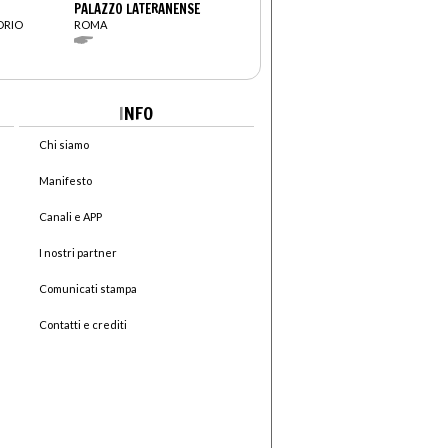
PALAZZO LATERANENSE
ORIO
ROMA
I
NFO
Chi siamo
Manifesto
Canali e APP
I nostri partner
Comunicati stampa
Contatti e crediti