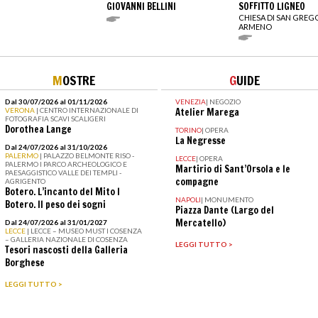
GIOVANNI BELLINI
SOFFITTO LIGNEO
CHIESA DI SAN GREG
ARMENO
M
OSTRE
G
UIDE
Dal 30/07/2026 al 01/11/2026
VENEZIA
|
NEGOZIO
VERONA
| CENTRO INTERNAZIONALE DI
Atelier Marega
FOTOGRAFIA SCAVI SCALIGERI
Dorothea Lange
TORINO
|
OPERA
La Negresse
Dal 24/07/2026 al 31/10/2026
PALERMO
| PALAZZO BELMONTE RISO -
LECCE
|
OPERA
PALERMO I PARCO ARCHEOLOGICO E
Martirio di Sant’Orsola e le
PAESAGGISTICO VALLE DEI TEMPLI -
compagne
AGRIGENTO
Botero. L’incanto del Mito I
NAPOLI
|
MONUMENTO
Botero. Il peso dei sogni
Piazza Dante (Largo del
Mercatello)
Dal 24/07/2026 al 31/01/2027
LECCE
| LECCE – MUSEO MUST I COSENZA
– GALLERIA NAZIONALE DI COSENZA
LEGGI TUTTO >
Tesori nascosti della Galleria
Borghese
LEGGI TUTTO >