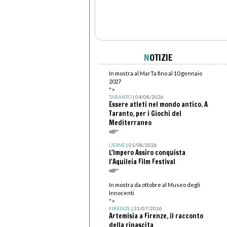
N
OTIZIE
In mostra al MarTa fino al 10 gennaio
2027
">
TARANTO
| 04/08/2026
Essere atleti nel mondo antico. A
Taranto, per i Giochi del
Mediterraneo
UDINE
| 01/08/2026
L'Impero Assiro conquista
l'Aquileia Film Festival
In mostra da ottobre al Museo degli
Innocenti
">
FIRENZE
| 31/07/2026
Artemisia a Firenze, il racconto
della rinascita