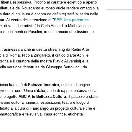
 libertà espressiva. Proprio al carattere eclettico e aperto
tellettuale del Novecento europeo vuole rendere omaggio la
data di chiusura è ancora da definire) sarà allestita nello
ma
. Al centro dell’attenzione di "
PPP. Una polemica
se, di ventidue artisti (da Carla Accardi a Michelangelo
 componimenti di Pasolini, in un intreccio strettissimo, e
 trasmessa anche in diretta streaming da Radio Arte
ia di Roma, Nicola Zingaretti, il critico d’arte Achille
rgna e il curatore della mostra Flavio Alivernini
)
e la
nella versione ricostruita da Giuseppe Bertolucci, da
cino la realtà di
Palazzo Incontro
, edificio di origine
ivenuto, con l’Unità d’italia, sede di rappresentanza della
el progetto
ABC Arte Bellezza Cultura
, il palazzo è stato
vivono editoria, cinema, esposizioni, teatro e luogo di
affidato alla cura di
Fandango
un progetto culturale che è
matografica e televisiva, casa editrice, etichetta