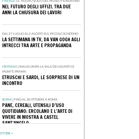
FIRENZE
|
IL NUOVO VOLTO DEL MUSEO FIORENTINO
NEL FUTURO DEGLI UFFIZI. TRA DUE
ANNI LA CHIUSURA DEI LAVORI
DAL 27 LUGLIO AL 2 AGOSTO SUL PICCOLO SCHERMO
LA SETTIMANA IN TV, DA VAN GOGH AGLI
INTRECCI TRA ARTE E PROPAGANDA
ORISTANO
|
INAUGURATA LA SALA DEI GIGANTI DI
MONT’E PRAMA
ETRUSCHI E SARDI, LE SORPRESE DI UN
INCONTRO
ROMA
|
FINO AL 18 OTTOBRE A ROMA
PANE, CEREALI, UTENSILI D’USO
QUOTIDIANO: ERCOLANO E L’ARTE DI
VIVERE IN MOSTRA A CASTEL
SANT’ANGELO
OTIZIE >