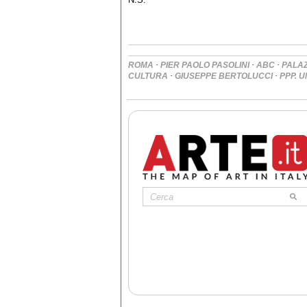
·
·
·
ROMA
PIER PAOLO PASOLINI
ABC
PALA
·
·
CULTURA
GIUSEPPE BERTOLUCCI
PPP. 