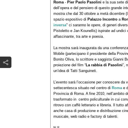
Roma
-
Pier Paolo Pasolini
e la sua sete di
dell’opera e del pensiero di questo grande in
mostra che dal 30 ottobre a metà dicembre (la 
spazio espositivo di
Palazzo Incontro
a
Ro
inversa
" ci saranno le opere, di generi diver
Pistoletto e Jan Kounellis) ispirate ad undici
affascinante, tra arte e poesia.
La mostra sarà inaugurata da una conferenza
Mobile (partecipano il presidente della Provinc
Bonito Oliva, lo scrittore e saggista Gianni Bo
proiezione del film “
La rabbia di Pasolini
”, 
un’idea di Tatti Sanguineti.
L’evento sarà l’occasione per conoscere da vi
settecentesca situato nel centro di
Roma
e d
Provincia di Roma. A fine 2010, nell’ambito d
trasformato in centro policulturale in cui con
ritrovo con caffè letterario e libreria. Il tutto 
anche casa di produzione e distribuzione cine
musicale, web radio e factory di talenti.
N.S.