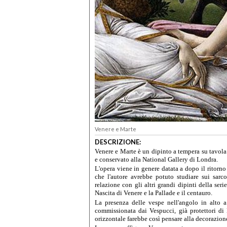
Venere e Marte
DESCRIZIONE:
Venere e Marte
è un dipinto a
tempera
su tavola
e conservato alla
National Gallery
di
Londra
.
L'opera viene in genere datata a dopo il ritorn
che l'autore avrebbe potuto studiare sui sarco
relazione con gli altri grandi dipinti della ser
Nascita
di Venere
e la
Pallade
e il centauro
.
La presenza delle vespe nell'angolo in alto a 
commissionata dai
Vespucci
, già protettori d
orizzontale farebbe così pensare alla decorazione