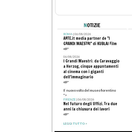
N
OTIZIE
ROMA
| 06/08/2026
ARTE.it media partner de "I
GRANDI MAESTRI" di KUBLAI Film
06/08/2026
I Grandi Maestri: da Caravaggio
a Herzog, cinque appuntamenti
al cinema con i giganti
dell'immaginario
Il nuovo volto del museo fiorentino
">
FIRENZE
| 06/08/2026
Nel futuro degli Uffizi. Tra due
anni la chiusura dei lavori
LEGGI TUTTO >