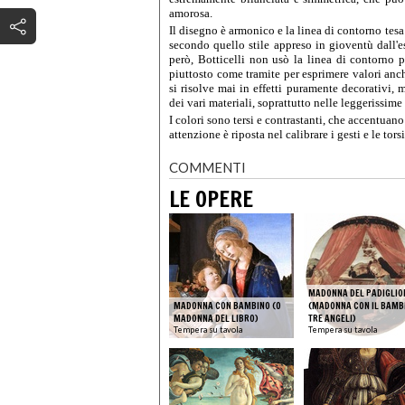
amorosa.
Il
disegno
è armonico e la linea di contorno tesa
secondo quello stile appreso in gioventù dall'
però, Botticelli non usò la linea di contorno 
piuttosto come tramite per esprimere valori anch
si risolve mai in effetti puramente decorativi, 
dei vari materiali, soprattutto nelle leggerissime
I colori sono tersi e contrastanti, che accentuano
attenzione è riposta nel calibrare i gesti e le t
COMMENTI
LE OPERE
MADONNA DEL PADIGLIO
MADONNA CON BAMBINO (O
(MADONNA CON IL BAMB
MADONNA DEL LIBRO)
TRE ANGELI)
Tempera su tavola
Tempera su tavola