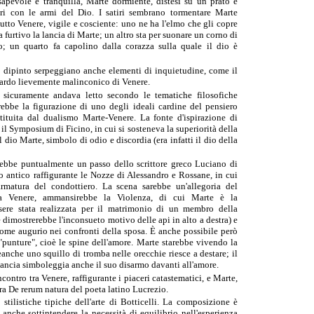
apevole e tranquilla,
Marte
dormiente, distesi su un prato e
i con le armi del Dio. I satiri sembrano tormentare Marte
utto Venere, vigile e cosciente: uno ne ha l'elmo che gli copre
 furtivo la lancia di Marte; un altro sta per suonare un corno di
lo; un quarto fa capolino dalla corazza sulla quale il dio è
l dipinto serpeggiano anche elementi di inquietudine, come il
ardo lievemente malinconico di Venere.
i sicuramente andava letto secondo le tematiche filosofiche
arebbe la figurazione di uno degli ideali cardine del pensiero
stituita dal dualismo Marte-Venere. La fonte d'ispirazione di
 il
Symposium
di Ficino, in cui si sosteneva la superiorità della
dio Marte, simbolo di odio e discordia (era infatti il dio della
erebbe puntualmente un passo dello scrittore greco
Luciano di
to antico raffigurante le
Nozze di
Alessandro
e
Rossane
, in cui
armatura del condottiero. La scena sarebbe un'
allegoria
del
da Venere, ammansirebbe la Violenza, di cui Marte è la
sere stata realizzata per il matrimonio di un membro della
e dimostrerebbe l'inconsueto motivo delle api in alto a destra) e
come augurio nei confronti della sposa. È anche possibile però
"punture", cioè le spine dell'amore. Marte starebbe vivendo la
eanche uno squillo di tromba nelle orecchie riesce a destare; il
 lancia simboleggia anche il suo disarmo davanti all'amore.
ncontro tra Venere, raffigurante i piaceri catastematici, e Marte,
era
De rerum natura
del poeta latino
Lucrezio
.
 stilistiche tipiche dell'arte di Botticelli. La composizione è
anche sottintendere la necessità di equilibrio nell'esperienza