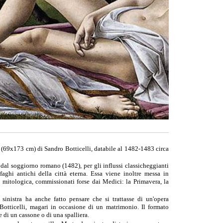
(69x173 cm) di
Sandro Botticelli
, databile al
1482
-
1483
circa
o dal soggiorno romano (
1482
), per gli influssi classicheggianti
faghi antichi della città eterna. Essa viene inoltre messa in
ie mitologica, commissionati forse dai
Medici
: la
Primavera
, la
sinistra ha anche fatto pensare che si trattasse di un'opera
i Botticelli, magari in occasione di un matrimonio. Il formato
 di un cassone o di una spalliera.