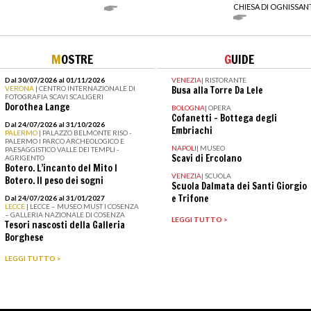
CHIESA DI OGNISSAN
M
OSTRE
G
UIDE
Dal 30/07/2026 al 01/11/2026
VENEZIA
|
RISTORANTE
VERONA
| CENTRO INTERNAZIONALE DI
Busa alla Torre Da Lele
FOTOGRAFIA SCAVI SCALIGERI
Dorothea Lange
BOLOGNA
|
OPERA
Cofanetti - Bottega degli
Dal 24/07/2026 al 31/10/2026
Embriachi
PALERMO
| PALAZZO BELMONTE RISO -
PALERMO I PARCO ARCHEOLOGICO E
NAPOLI
|
MUSEO
PAESAGGISTICO VALLE DEI TEMPLI -
Scavi di Ercolano
AGRIGENTO
Botero. L’incanto del Mito I
VENEZIA
|
SCUOLA
Botero. Il peso dei sogni
Scuola Dalmata dei Santi Giorgio
e Trifone
Dal 24/07/2026 al 31/01/2027
LECCE
| LECCE – MUSEO MUST I COSENZA
– GALLERIA NAZIONALE DI COSENZA
LEGGI TUTTO >
Tesori nascosti della Galleria
Borghese
LEGGI TUTTO >