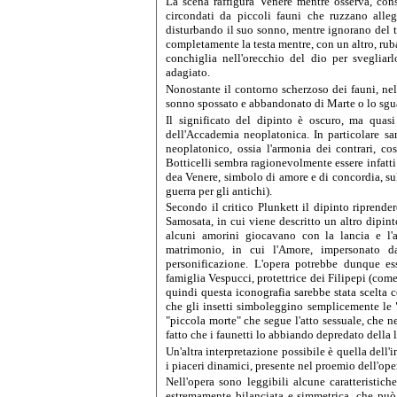
La scena raffigura
Venere
mentre osserva, cons
circondati da piccoli
fauni
che ruzzano allegr
disturbando il suo sonno, mentre ignorano del t
completamente la testa mentre, con un altro, ruba
conchiglia nell'orecchio del dio per svegliar
adagiato.
Nonostante il contorno scherzoso dei fauni, ne
sonno spossato e abbandonato di Marte o lo sgu
Il significato del dipinto è oscuro, ma quas
dell'
Accademia neoplatonica
. In particolare s
neoplatonico, ossia l'armonia dei contrari, co
Botticelli sembra ragionevolmente essere infatti
dea Venere, simbolo di amore e di concordia, sul 
guerra per gli antichi).
Secondo il critico Plunkett il dipinto riprend
Samosata
, in cui viene descritto un altro dipin
alcuni amorini giocavano con la lancia e l'
matrimonio, in cui l'Amore, impersonato 
personificazione. L'opera potrebbe dunque es
famiglia
Vespucci
, protettrice dei Filipepi (com
quindi questa iconografia sarebbe stata scelta 
che gli insetti simboleggino semplicemente le 
"piccola morte" che segue l'atto sessuale, che n
fatto che i faunetti lo abbiando depredato della
Un'altra interpretazione possibile è quella dell'i
i piaceri dinamici, presente nel proemio dell'op
Nell'opera sono leggibili alcune caratteristiche
estremamente bilanciata e simmetrica, che può 