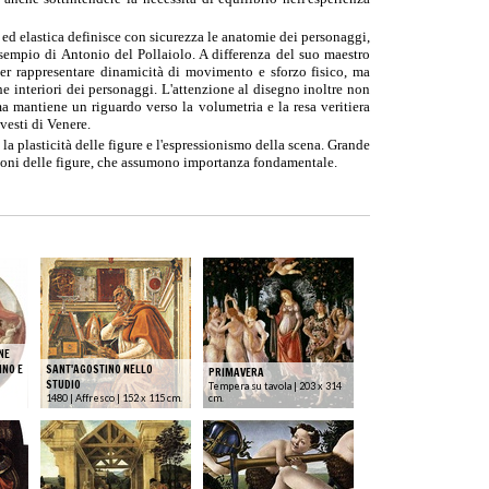
 ed elastica definisce con sicurezza le anatomie dei personaggi,
esempio di
Antonio del Pollaiolo
. A differenza del suo maestro
per rappresentare dinamicità di movimento e sforzo fisico, ma
e interiori dei personaggi. L'attenzione al disegno inoltre non
ma mantiene un riguardo verso la volumetria e la resa veritiera
 vesti di Venere.
 la plasticità delle figure e l'espressionismo della scena. Grande
orsioni delle figure, che assumono importanza fondamentale.
NE
INO E
SANT'AGOSTINO NELLO
PRIMAVERA
STUDIO
Tempera su tavola | 203 x 314
1480 | Affresco | 152 x 115 cm.
cm.