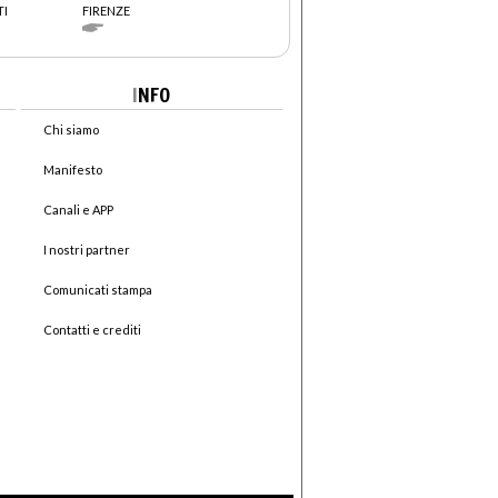
TI
FIRENZE
I
NFO
Chi siamo
Manifesto
Canali e APP
I nostri partner
Comunicati stampa
Contatti e crediti