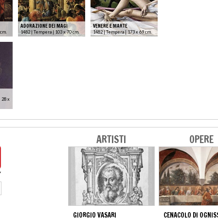
ADORAZIONE DEI MAGI
VENERE E MARTE
 cm.
1482 | Tempera | 103 x 70 cm.
1482 | Tempera | 173 x 69 cm.
 28 x
ARTISTI
OPERE
GIORGIO VASARI
CENACOLO DI OGNIS