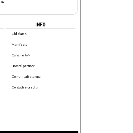
EIA
I
NFO
Chi siamo
Manifesto
Canali e APP
I nostri partner
Comunicati stampa
Contatti e crediti