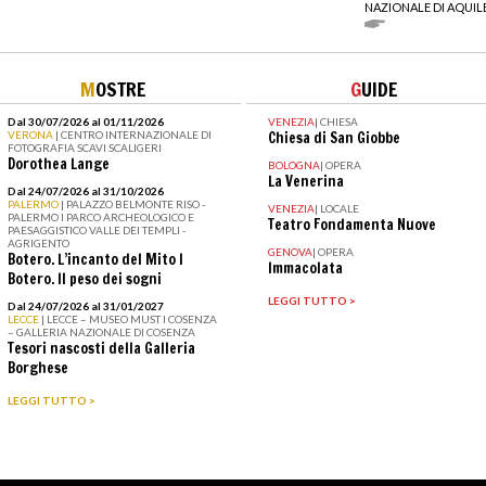
NAZIONALE DI AQUIL
M
OSTRE
G
UIDE
Dal 30/07/2026 al 01/11/2026
VENEZIA
|
CHIESA
VERONA
| CENTRO INTERNAZIONALE DI
Chiesa di San Giobbe
FOTOGRAFIA SCAVI SCALIGERI
Dorothea Lange
BOLOGNA
|
OPERA
La Venerina
Dal 24/07/2026 al 31/10/2026
PALERMO
| PALAZZO BELMONTE RISO -
VENEZIA
|
LOCALE
PALERMO I PARCO ARCHEOLOGICO E
Teatro Fondamenta Nuove
PAESAGGISTICO VALLE DEI TEMPLI -
AGRIGENTO
GENOVA
|
OPERA
Botero. L’incanto del Mito I
Immacolata
Botero. Il peso dei sogni
LEGGI TUTTO >
Dal 24/07/2026 al 31/01/2027
LECCE
| LECCE – MUSEO MUST I COSENZA
– GALLERIA NAZIONALE DI COSENZA
Tesori nascosti della Galleria
Borghese
LEGGI TUTTO >