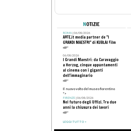
N
OTIZIE
ROMA
| 06/08/2026
ARTE.it media partner de "I
GRANDI MAESTRI" di KUBLAI Film
06/08/2026
I Grandi Maestri: da Caravaggio
a Herzog, cinque appuntamenti
al cinema con i giganti
dell'immaginario
Il nuovo volto del museo fiorentino
">
FIRENZE
| 06/08/2026
Nel futuro degli Uffizi. Tra due
anni la chiusura dei lavori
LEGGI TUTTO >