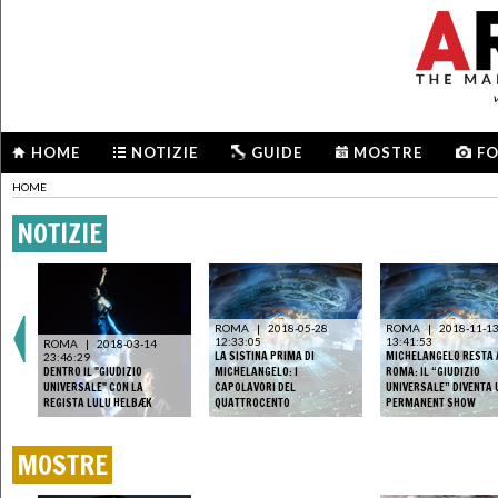
HOME
NOTIZIE
GUIDE
MOSTRE
F
HOME
NOTIZIE
ROMA
|
2018-05-28
ROMA
|
2018-11-1
12:33:05
13:41:53
ROMA
|
2018-03-14
LA SISTINA PRIMA DI
MICHELANGELO RESTA 
23:46:29
DENTRO IL "GIUDIZIO
MICHELANGELO: I
ROMA: IL “GIUDIZIO
UNIVERSALE" CON LA
CAPOLAVORI DEL
UNIVERSALE” DIVENTA 
REGISTA LULU HELBÆK
QUATTROCENTO
PERMANENT SHOW
MOSTRE