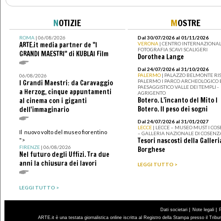
N
OTIZIE
M
OSTRE
ROMA
| 06/08/2026
Dal 30/07/2026 al 01/11/2026
ARTE.it media partner de "I
VERONA
| CENTRO INTERNAZIONAL
FOTOGRAFIA SCAVI SCALIGERI
GRANDI MAESTRI" di KUBLAI Film
Dorothea Lange
Dal 24/07/2026 al 31/10/2026
PALERMO
| PALAZZO BELMONTE RIS
06/08/2026
PALERMO I PARCO ARCHEOLOGICO 
I Grandi Maestri: da Caravaggio
PAESAGGISTICO VALLE DEI TEMPLI -
a Herzog, cinque appuntamenti
AGRIGENTO
Botero. L’incanto del Mito I
al cinema con i giganti
Botero. Il peso dei sogni
dell'immaginario
Dal 24/07/2026 al 31/01/2027
LECCE
| LECCE – MUSEO MUST I CO
Il nuovo volto del museo fiorentino
– GALLERIA NAZIONALE DI COSENZ
Tesori nascosti della Galleri
">
FIRENZE
| 06/08/2026
Borghese
Nel futuro degli Uffizi. Tra due
anni la chiusura dei lavori
LEGGI TUTTO >
LEGGI TUTTO >
|
|
Dati societari
Note legali
ARTE.it è una testata giornalistica online iscritta al Registro della Stampa presso il Trib