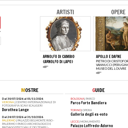
ARTISTI
OPERE
ARNOLFO DI CAMBIO
APOLLO E DAFNE
(ARNOLFO DI LAPO)
PIETRO DI CRISTOFO
VANNUCCI (PERUGIN
MUSEO DEL LOUVRE
M
OSTRE
G
UIDE
Dal 30/07/2026 al 01/11/2026
BOLOGNA
|
PARCO
VERONA
| CENTRO INTERNAZIONALE DI
Parco Forte Bandiera
FOTOGRAFIA SCAVI SCALIGERI
Dorothea Lange
TORINO
|
OPERA
Galleria degli ex-voto
Dal 24/07/2026 al 31/10/2026
PALERMO
| PALAZZO BELMONTE RISO -
LECCE
|
MONUMENTO
PALERMO I PARCO ARCHEOLOGICO E
Palazzo Loffredo-Adorno
PAESAGGISTICO VALLE DEI TEMPLI -