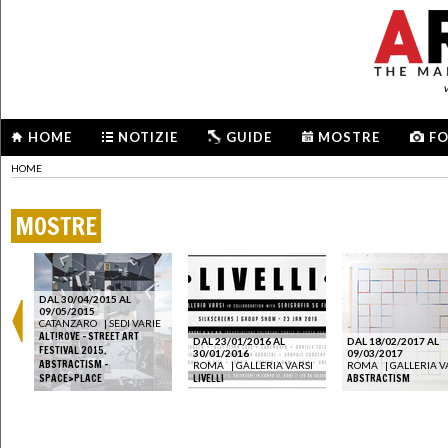
HOME
NOTIZIE
GUIDE
MOSTRE
F
HOME
MOSTRE
DAL 30/04/2015 AL
09/05/2015
CATANZARO
|
SEDI VARIE
ALT!ROVE - STREET ART
DAL 23/01/2016 AL
DAL 18/02/2017 AL
FESTIVAL 2015.
30/01/2016
09/03/2017
ABSTRACTISM -
ROMA
|
GALLERIA VARSI
ROMA
|
GALLERIA V
SPACE>PLACE
LIVELLI
ABSTRACTISM