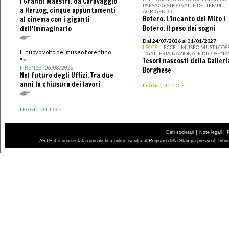
I Grandi Maestri: da Caravaggio
PAESAGGISTICO VALLE DEI TEMPLI -
a Herzog, cinque appuntamenti
AGRIGENTO
Botero. L’incanto del Mito I
al cinema con i giganti
Botero. Il peso dei sogni
dell'immaginario
Dal 24/07/2026 al 31/01/2027
LECCE
| LECCE – MUSEO MUST I CO
Il nuovo volto del museo fiorentino
– GALLERIA NAZIONALE DI COSENZ
Tesori nascosti della Galleri
">
FIRENZE
| 06/08/2026
Borghese
Nel futuro degli Uffizi. Tra due
anni la chiusura dei lavori
LEGGI TUTTO >
LEGGI TUTTO >
|
|
Dati societari
Note legali
ARTE.it è una testata giornalistica online iscritta al Registro della Stampa presso il Trib