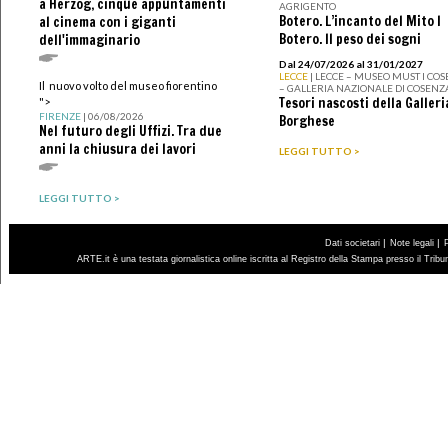
a Herzog, cinque appuntamenti
AGRIGENTO
Botero. L’incanto del Mito I
al cinema con i giganti
Botero. Il peso dei sogni
dell'immaginario
Dal 24/07/2026 al 31/01/2027
LECCE
| LECCE – MUSEO MUST I CO
Il nuovo volto del museo fiorentino
– GALLERIA NAZIONALE DI COSENZ
Tesori nascosti della Galleri
">
FIRENZE
| 06/08/2026
Borghese
Nel futuro degli Uffizi. Tra due
anni la chiusura dei lavori
LEGGI TUTTO >
LEGGI TUTTO >
|
|
Dati societari
Note legali
ARTE.it è una testata giornalistica online iscritta al Registro della Stampa presso il Trib