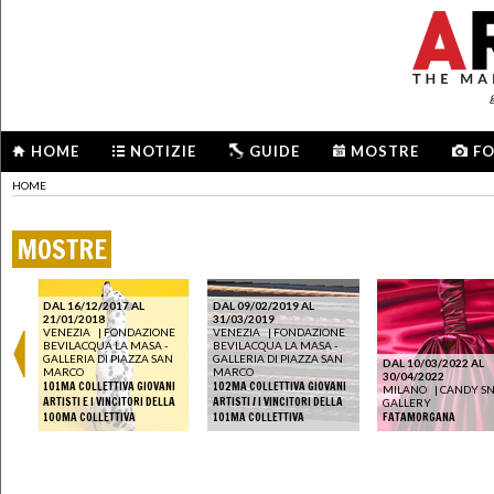
HOME
NOTIZIE
GUIDE
MOSTRE
F
HOME
MOSTRE
DAL 16/12/2017 AL
DAL 09/02/2019 AL
21/01/2018
31/03/2019
VENEZIA
|
FONDAZIONE
VENEZIA
|
FONDAZIONE
BEVILACQUA LA MASA -
BEVILACQUA LA MASA -
GALLERIA DI PIAZZA SAN
GALLERIA DI PIAZZA SAN
DAL 10/03/2022 AL
MARCO
MARCO
30/04/2022
101MA COLLETTIVA GIOVANI
102MA COLLETTIVA GIOVANI
MILANO
|
CANDY S
ARTISTI E I VINCITORI DELLA
ARTISTI / I VINCITORI DELLA
GALLERY
100MA COLLETTIVA
101MA COLLETTIVA
FATAMORGANA