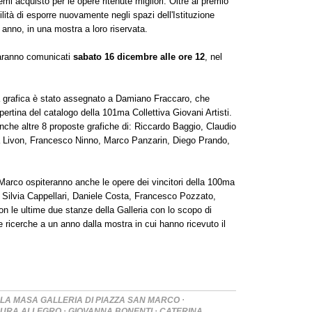
emi acquisto per le opere ritenute migliori. Oltre al premio
bilità di esporre nuovamente negli spazi dell'Istituzione
nno, in una mostra a loro riservata.
saranno comunicati
sabato 16 dicembre alle ore 12
, nel
ta grafica è stato assegnato a Damiano Fraccaro, che
opertina del catalogo della 101ma Collettiva Giovani Artisti.
che altre 8 proposte grafiche di: Riccardo Baggio, Claudio
ta Livon, Francesco Ninno, Marco Panzarin, Diego Prando,
 Marco ospiteranno anche le opere dei vincitori della 100ma
di Silvia Cappellari, Daniele Costa, Francesco Pozzato,
con le ultime due stanze della Galleria con lo scopo di
ie ricerche a un anno dalla mostra in cui hanno ricevuto il
·
LA MASA GALLERIA DI PIAZZA SAN MARCO
·
·
AURA ALLEGRO
GIOVANNA BONENTI
CATERINA