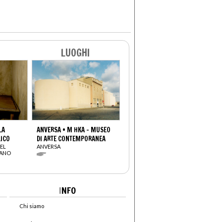
LUOGHI
LA
ANVERSA • M HKA - MUSEO
LICO
DI ARTE CONTEMPORANEA
EL
ANVERSA
IANO
I
NFO
Chi siamo