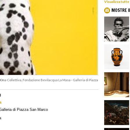
Visualizza tutte
MOSTRE I
 100ma Collettiva, Fondazione Bevilacqua La Masa - Galleria di Piazza
8
a
alleria di Piazza San Marco
a