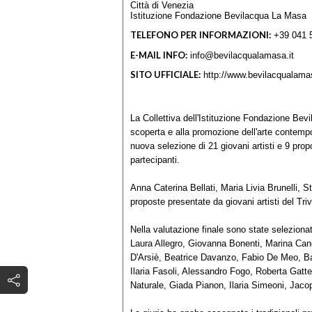
Città di Venezia
Istituzione Fondazione Bevilacqua La Masa
TELEFONO PER INFORMAZIONI:
+39 041 
E-MAIL INFO:
info@bevilacqualamasa.it
SITO UFFICIALE:
http://www.bevilacqualamas
La Collettiva dell'Istituzione Fondazione Be
scoperta e alla promozione dell'arte contem
nuova selezione di 21 giovani artisti e 9 propo
partecipanti.
Anna Caterina Bellati, Maria Livia Brunelli,
proposte presentate da giovani artisti del Tri
Nella valutazione finale sono state selezionate
Laura Allegro, Giovanna Bonenti, Marina Can
D'Arsiè, Beatrice Davanzo, Fabio De Meo, Ba
Ilaria Fasoli, Alessandro Fogo, Roberta Gatt
Naturale, Giada Pianon, Ilaria Simeoni, Jacop