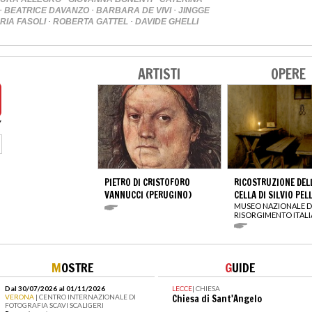
·
·
·
BEATRICE DAVANZO
BARBARA DE VIVI
JINGGE
·
·
ARIA FASOLI
ROBERTA GATTEL
DAVIDE GHELLI
ARTISTI
OPERE
PIETRO DI CRISTOFORO
RICOSTRUZIONE DEL
VANNUCCI (PERUGINO)
CELLA DI SILVIO PEL
MUSEO NAZIONALE D
RISORGIMENTO ITAL
M
OSTRE
G
UIDE
Dal 30/07/2026 al 01/11/2026
LECCE
|
CHIESA
VERONA
| CENTRO INTERNAZIONALE DI
Chiesa di Sant'Angelo
FOTOGRAFIA SCAVI SCALIGERI