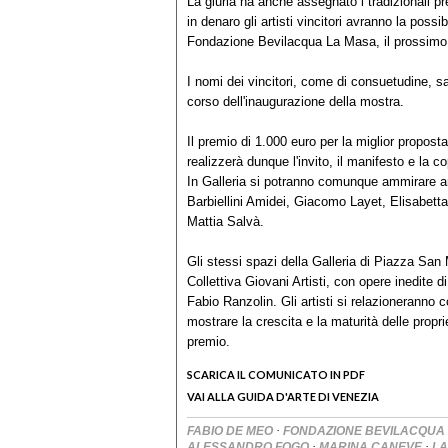
La giuria ha anche assegnato i tradizionali pr
in denaro gli artisti vincitori avranno la possi
Fondazione Bevilacqua La Masa, il prossimo a
I nomi dei vincitori, come di consuetudine, 
corso dell'inaugurazione della mostra.
Il premio di 1.000 euro per la miglior propos
realizzerà dunque l'invito, il manifesto e la c
In Galleria si potranno comunque ammirare an
Barbiellini Amidei, Giacomo Layet, Elisabet
Mattia Salvà.
Gli stessi spazi della Galleria di Piazza San
Collettiva Giovani Artisti, con opere inedite 
Fabio Ranzolin. Gli artisti si relazioneranno 
mostrare la crescita e la maturità delle propr
premio.
SCARICA IL COMUNICATO IN PDF
VAI ALLA GUIDA D'ARTE DI VENEZIA
·
FABIO DE MEO
FONDAZIONE BEVILACQUA 
·
·
ALESSANDRO FOGO
MARINA CANEVE
L