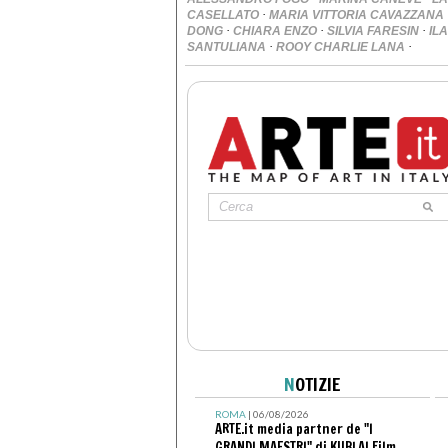
·
CASELLATO
MARIA VITTORIA CAVAZZANA
·
·
·
DONG
CHIARA ENZO
SILVIA FARESIN
IL
·
·
SANTULIANA
ROOY CHARLIE LANA
N
OTIZIE
ROMA
| 06/08/2026
ARTE.it media partner de "I
GRANDI MAESTRI" di KUBLAI Film