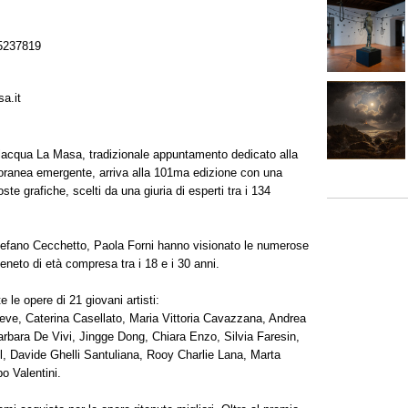
5237819
a.it
vilacqua La Masa, tradizionale appuntamento dedicato alla
poranea emergente, arriva alla 101ma edizione con una
ste grafiche, scelti da una giuria di esperti tra i 134
 Stefano Cecchetto, Paola Forni hanno visionato le numerose
veneto di età compresa tra i 18 e i 30 anni.
 le opere di 21 giovani artisti:
eve, Caterina Casellato, Maria Vittoria Cavazzana, Andrea
rbara De Vivi, Jingge Dong, Chiara Enzo, Silvia Faresin,
el, Davide Ghelli Santuliana, Rooy Charlie Lana, Marta
o Valentini.