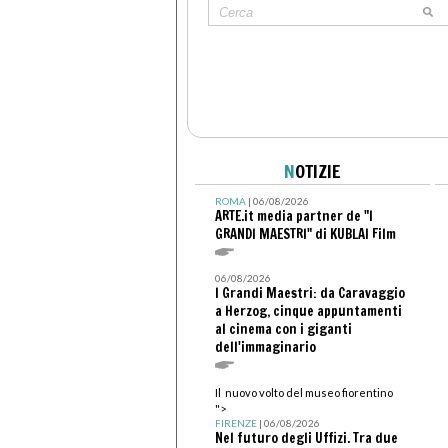
N
OTIZIE
ROMA
| 06/08/2026
ARTE.it media partner de "I
GRANDI MAESTRI" di KUBLAI Film
06/08/2026
I Grandi Maestri: da Caravaggio
a Herzog, cinque appuntamenti
al cinema con i giganti
dell'immaginario
Il nuovo volto del museo fiorentino
">
FIRENZE
| 06/08/2026
Nel futuro degli Uffizi. Tra due