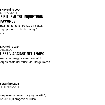
l 3 Novembre 2024
LI INNOCENTI
PIRITI E ALTRE INQUIETUDINI
IAPPONESI
a finalmente a Firenze gli Yōkai. I
one giapponese, che hanno già
o a...
 13 Ottobre 2024
 BARGELLO
A PER VIAGGIARE NEL TEMPO
 musica per viaggiare nel tempo” il
organizzato dai Musei del Bargello con
8 Settembre 2024
GETTI PER L'ARTE
'arte presenta venerdì 7 giugno 2024,
re 20:00, il progetto di Luisa