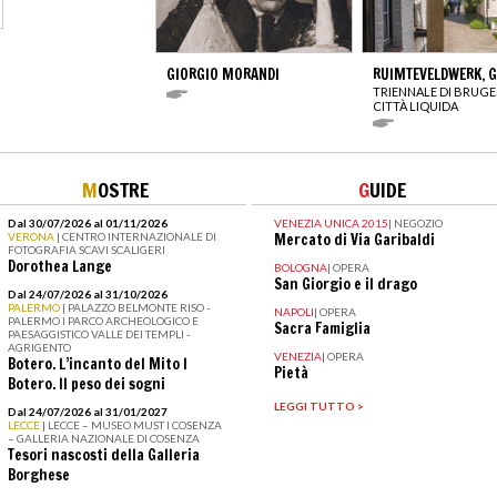
GIORGIO MORANDI
RUIMTEVELDWERK, G.
TRIENNALE DI BRUGES
CITTÀ LIQUIDA
M
OSTRE
G
UIDE
Dal 30/07/2026 al 01/11/2026
VENEZIA UNICA 2015
|
NEGOZIO
VERONA
| CENTRO INTERNAZIONALE DI
Mercato di Via Garibaldi
FOTOGRAFIA SCAVI SCALIGERI
Dorothea Lange
BOLOGNA
|
OPERA
San Giorgio e il drago
Dal 24/07/2026 al 31/10/2026
PALERMO
| PALAZZO BELMONTE RISO -
NAPOLI
|
OPERA
PALERMO I PARCO ARCHEOLOGICO E
Sacra Famiglia
PAESAGGISTICO VALLE DEI TEMPLI -
AGRIGENTO
VENEZIA
|
OPERA
Botero. L’incanto del Mito I
Pietà
Botero. Il peso dei sogni
LEGGI TUTTO >
Dal 24/07/2026 al 31/01/2027
LECCE
| LECCE – MUSEO MUST I COSENZA
– GALLERIA NAZIONALE DI COSENZA
Tesori nascosti della Galleria
Borghese