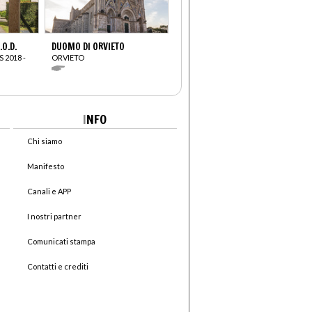
O.D.
DUOMO DI ORVIETO
 2018 -
ORVIETO
I
NFO
Chi siamo
Manifesto
Canali e APP
I nostri partner
Comunicati stampa
Contatti e crediti