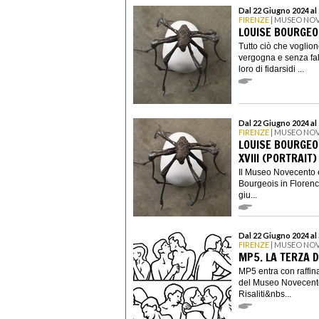
Dal 22 Giugno 2024 al
FIRENZE
| MUSEO NOV
LOUISE BOURGEO
Tutto ciò che voglion
vergogna e senza fal
loro di fidarsidi ...
Dal 22 Giugno 2024 al
FIRENZE
| MUSEO NO
LOUISE BOURGEO
XVIII (PORTRAIT)
Il Museo Novecento è
Bourgeois in Florenc
giu...
Dal 22 Giugno 2024 al
FIRENZE
| MUSEO NO
MP5. LA TERZA 
MP5 entra con raffina
del Museo Novecento,
Risaliti&nbs...