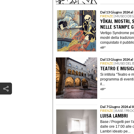
Dal 13 Giugno 2024 a
FIRENZE
| MUSEO DEG
YŌKAI. MOSTRI, S
NELLE STAMPE G
Vertigo Syndrome port
mostri della tradizi
conquistato il pubblic
Dal 13 Giugno 2024 al
FIRENZE
| MUSEI DEL
TEATRO E MUSIC
Si intitola “Teatro e
programma di eventi 
il...
Dal 7 Giugno 2024 al 
FIRENZE
| BASE / PRO
LUISA LAMBRI
Base / Progetti per l
dalle ore 17:00 alle o
Lambri ideato pe...