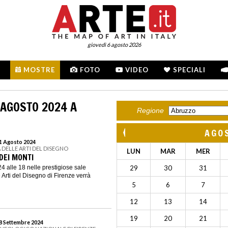
giovedì 6 agosto 2026
MOSTRE
FOTO
VIDEO
SPECIALI
 AGOSTO 2024 A
Regione
AGO
31 Agosto 2024
 DELLE ARTI DEL DISEGNO
LUN
MAR
MER
DEI MONTI
4 alle 18 nelle prestigiose sale
29
30
31
 Arti del Disegno di Firenze verrà
5
6
7
12
13
14
19
20
21
18 Settembre 2024