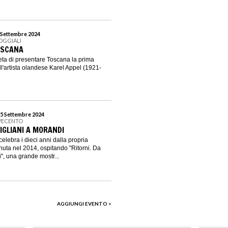
1 Settembre 2024
POGGIALI
OSCANA
ieta di presentare Toscana la prima
l'artista olandese Karel Appel (1921-
15 Settembre 2024
VECENTO
IGLIANI A MORANDI
elebra i dieci anni dalla propria
uta nel 2014, ospitando "Ritorni. Da
", una grande mostr...
AGGIUNGI EVENTO >