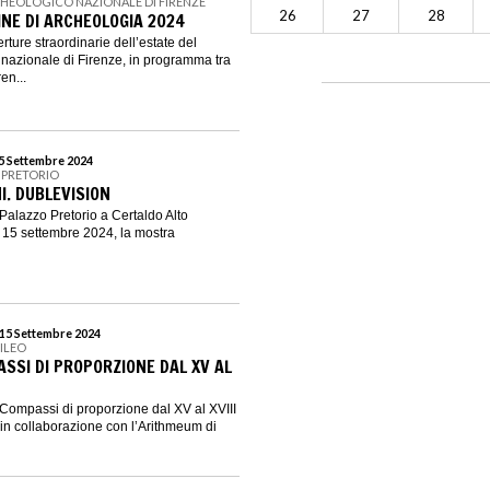
HEOLOGICO NAZIONALE DI FIRENZE
26
27
28
INE DI ARCHEOLOGIA 2024
ture straordinarie dell’estate del
nazionale di Firenze, in programma tra
en...
15 Settembre 2024
 PRETORIO
I. DUBLEVISION
i Palazzo Pretorio a Certaldo Alto
l 15 settembre 2024, la mostra
 15 Settembre 2024
ILEO
ASSI DI PROPORZIONE DAL XV AL
 Compassi di proporzione dal XV al XVIII
 in collaborazione con l’Arithmeum di