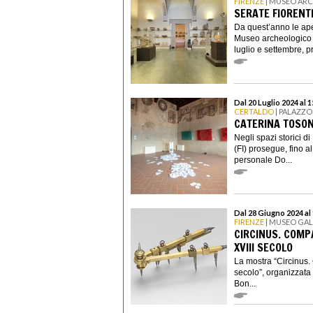
FIRENZE
| MUSEO ARC
SERATE FIORENT
Da quest’anno le aper
Museo archeologico 
luglio e settembre, pr
Dal 20 Luglio 2024 al 
CERTALDO
| PALAZZO
CATERINA TOSON
Negli spazi storici d
(FI) prosegue, fino a
personale Do...
Dal 28 Giugno 2024 al
FIRENZE
| MUSEO GAL
CIRCINUS. COMP
XVIII SECOLO
La mostra “Circinus.
secolo”, organizzata
Bon...