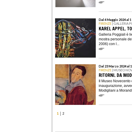
Dal 4 Maggio 2024 al 
FIRENZE
| GALLERIA 
KAREL APPEL. T
Galleria Poggiali è l
mostra personale del
2006) con l...
Dal 23 Marzo 2024 al 
FIRENZE
| MUSEO NO
RITORNI. DA MOD
Il Museo Novecento c
inaugurazione, avven
Modigliani a Morandi
1
2