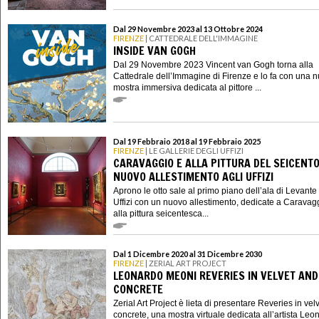
Dal 29 Novembre 2023 al 13 Ottobre 2024
FIRENZE
| CATTEDRALE DELL'IMMAGINE
INSIDE VAN GOGH
Dal 29 Novembre 2023 Vincent van Gogh torna alla
Cattedrale dell’Immagine di Firenze e lo fa con una 
mostra immersiva dedicata al pittore ...
Dal 19 Febbraio 2018 al 19 Febbraio 2025
FIRENZE
| LE GALLERIE DEGLI UFFIZI
CARAVAGGIO E ALLA PITTURA DEL SEICENTO:
NUOVO ALLESTIMENTO AGLI UFFIZI
Aprono le otto sale al primo piano dell’ala di Levante
Uffizi con un nuovo allestimento, dedicate a Caravag
alla pittura seicentesca...
Dal 1 Dicembre 2020 al 31 Dicembre 2030
FIRENZE
| ZERIAL ART PROJECT
LEONARDO MEONI REVERIES IN VELVET AND
CONCRETE
Zerial Art Project è lieta di presentare Reveries in vel
concrete, una mostra virtuale dedicata all’artista Leo