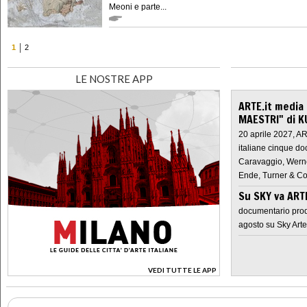
Meoni e parte...
1
2
LE NOSTRE APP
ARTE.it media
MAESTRI" di K
20 aprile 2027, A
italiane cinque do
Caravaggio, Werne
Ende, Turner & Co
Su SKY va AR
documentario prod
agosto su Sky Arte
VEDI TUTTE LE APP
>