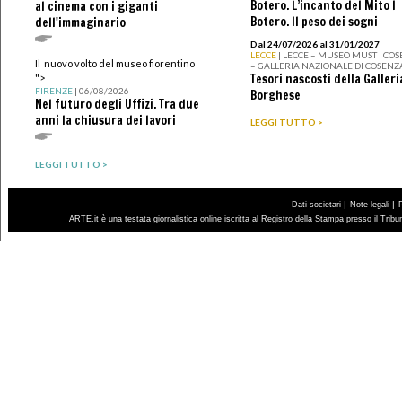
Botero. L’incanto del Mito I
al cinema con i giganti
Botero. Il peso dei sogni
dell'immaginario
Dal 24/07/2026 al 31/01/2027
LECCE
| LECCE – MUSEO MUST I CO
Il nuovo volto del museo fiorentino
– GALLERIA NAZIONALE DI COSENZ
Tesori nascosti della Galleri
">
FIRENZE
| 06/08/2026
Borghese
Nel futuro degli Uffizi. Tra due
anni la chiusura dei lavori
LEGGI TUTTO >
LEGGI TUTTO >
|
|
Dati societari
Note legali
ARTE.it è una testata giornalistica online iscritta al Registro della Stampa presso il Trib