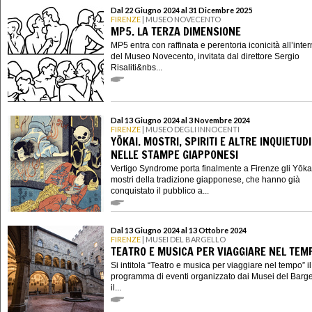
Dal 22 Giugno 2024 al 31 Dicembre 2025
FIRENZE
| MUSEO NOVECENTO
MP5. LA TERZA DIMENSIONE
MP5 entra con raffinata e perentoria iconicità all’inte
del Museo Novecento, invitata dal direttore Sergio
Risaliti&nbs...
Dal 13 Giugno 2024 al 3 Novembre 2024
FIRENZE
| MUSEO DEGLI INNOCENTI
YŌKAI. MOSTRI, SPIRITI E ALTRE INQUIETUDI
NELLE STAMPE GIAPPONESI
Vertigo Syndrome porta finalmente a Firenze gli Yōkai
mostri della tradizione giapponese, che hanno già
conquistato il pubblico a...
Dal 13 Giugno 2024 al 13 Ottobre 2024
FIRENZE
| MUSEI DEL BARGELLO
TEATRO E MUSICA PER VIAGGIARE NEL TEM
Si intitola “Teatro e musica per viaggiare nel tempo” il
programma di eventi organizzato dai Musei del Barge
il...