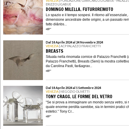
VENEZIA
| FONDAZIONE GIANCARLO LIGABUE - PALAZZ
ERIZZO LIGABUE
DOMINGO MILELLA. FUTUROREMOTO
Lo spazio e il tempo sospesi. Il ritorno all’essenziale, 
dimensione ancestrale delle origini, a un passato re
fatto di&nbs...
Dal 18 Aprile 2024 al 24 Novembre 2024
VENEZIA
| ACP PALAZZO FRANCHETTI
BREASTS
Situata nella rinomata cornice di Palazzo Franchetti
Palazzo Franchetti), Breasts (Seni) la mostra collettiv
da Carolina Pasti, far&agrav...
Dal 18 Aprile 2024 al 1 Settembre 2024
VENEZIA
| NEGOZIO OLIVETTI
TONY CRAGG. LE FORME DEL VETRO
“Se si prova a immaginare un mondo senza vetro, si 
quale enorme perdita sarebbe, sia in termini pratici c
estetici.” Tony Cr...