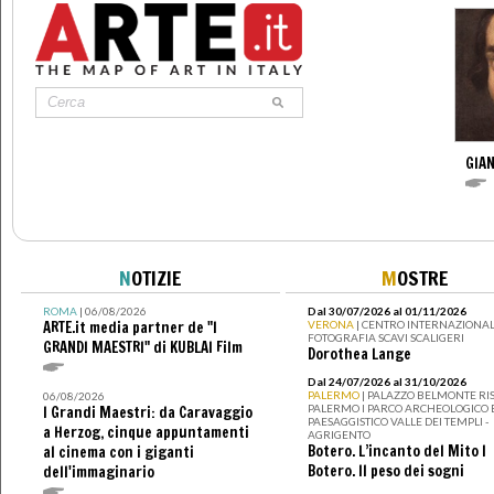
GIAN
N
OTIZIE
M
OSTRE
ROMA
| 06/08/2026
Dal 30/07/2026 al 01/11/2026
ARTE.it media partner de "I
VERONA
| CENTRO INTERNAZIONAL
FOTOGRAFIA SCAVI SCALIGERI
GRANDI MAESTRI" di KUBLAI Film
Dorothea Lange
Dal 24/07/2026 al 31/10/2026
PALERMO
| PALAZZO BELMONTE RIS
06/08/2026
PALERMO I PARCO ARCHEOLOGICO 
I Grandi Maestri: da Caravaggio
PAESAGGISTICO VALLE DEI TEMPLI -
a Herzog, cinque appuntamenti
AGRIGENTO
Botero. L’incanto del Mito I
al cinema con i giganti
Botero. Il peso dei sogni
dell'immaginario