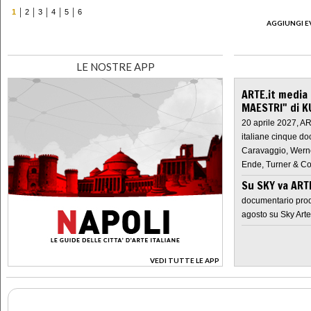
1
2
3
4
5
6
AGGIUNGI E
LE NOSTRE APP
ARTE.it media
MAESTRI" di K
20 aprile 2027, A
italiane cinque do
Caravaggio, Werne
Ende, Turner & Co
Su SKY va AR
documentario prod
agosto su Sky Arte
VEDI TUTTE LE APP
>