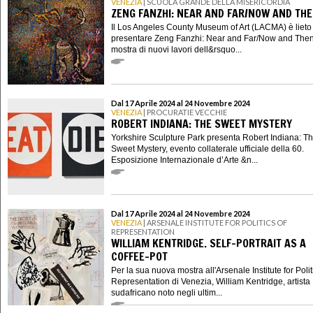
VENEZIA
| SCUOLA GRANDE DELLA MISERICORDIA
ZENG FANZHI: NEAR AND FAR/NOW AND TH
Il Los Angeles County Museum of Art (LACMA) è lieto 
presentare Zeng Fanzhi: Near and Far/Now and Then
mostra di nuovi lavori dell&rsquo...
Dal 17 Aprile 2024 al 24 Novembre 2024
VENEZIA
| PROCURATIE VECCHIE
ROBERT INDIANA: THE SWEET MYSTERY
Yorkshire Sculpture Park presenta Robert Indiana: T
Sweet Mystery, evento collaterale ufficiale della 60.
Esposizione Internazionale d’Arte &n...
Dal 17 Aprile 2024 al 24 Novembre 2024
VENEZIA
| ARSENALE INSTITUTE FOR POLITICS OF
REPRESENTATION
WILLIAM KENTRIDGE. SELF-PORTRAIT AS A
COFFEE-POT
Per la sua nuova mostra all'Arsenale Institute for Polit
Representation di Venezia, William Kentridge, artista
sudafricano noto negli ultim...