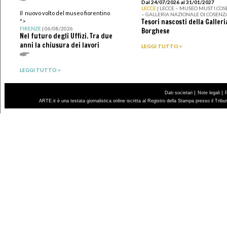
Dal 24/07/2026 al 31/01/2027
LECCE
| LECCE – MUSEO MUST I CO
Il nuovo volto del museo fiorentino
– GALLERIA NAZIONALE DI COSENZ
Tesori nascosti della Galleri
">
FIRENZE
| 06/08/2026
Borghese
Nel futuro degli Uffizi. Tra due
anni la chiusura dei lavori
LEGGI TUTTO >
LEGGI TUTTO >
|
|
Dati societari
Note legali
ARTE.it è una testata giornalistica online iscritta al Registro della Stampa presso il Trib