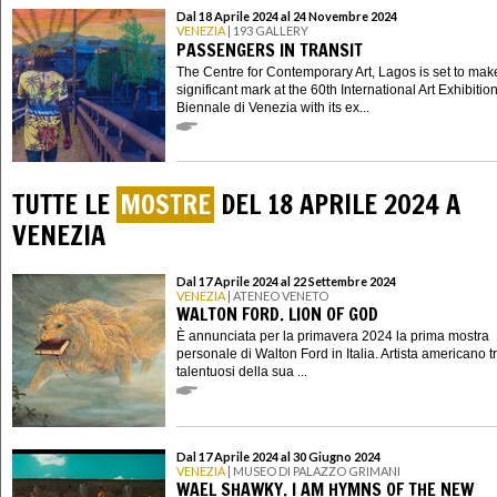
Dal 18 Aprile 2024 al 24 Novembre 2024
VENEZIA
| 193 GALLERY
PASSENGERS IN TRANSIT
The Centre for Contemporary Art, Lagos is set to mak
significant mark at the 60th International Art Exhibition
Biennale di Venezia with its ex...
TUTTE LE
MOSTRE
DEL 18 APRILE 2024 A
VENEZIA
Dal 17 Aprile 2024 al 22 Settembre 2024
VENEZIA
| ATENEO VENETO
WALTON FORD. LION OF GOD
È annunciata per la primavera 2024 la prima mostra
personale di Walton Ford in Italia. Artista americano tr
talentuosi della sua ...
Dal 17 Aprile 2024 al 30 Giugno 2024
VENEZIA
| MUSEO DI PALAZZO GRIMANI
WAEL SHAWKY. I AM HYMNS OF THE NEW