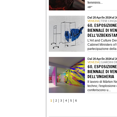
femminis...
Dal 20 Aprile 2024 al
VENEZIA
| TESE CIN
60. ESPOSIZIONE
BIENNALE DI VEN
DELL’UZBEKISTA
L’Art and Culture D
Cabinet Ministers of
partecipazione della 
Dal 20 Aprile 2024 al
VENEZIA
| GIARDINI 
60. ESPOSIZIONE
BIENNALE DI VEN
DELL’UNGHERIA
Il lavoro di Márton N
techno; l'esplosione 
conferiscono u...
1
2
3
4
5
6