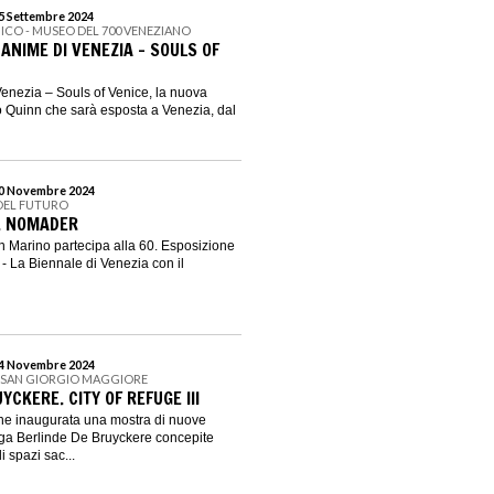
15 Settembre 2024
NICO - MUSEO DEL 700 VENEZIANO
ANIME DI VENEZIA – SOULS OF
enezia – Souls of Venice, la nuova
 Quinn che sarà esposta a Venezia, dal
 20 Novembre 2024
 DEL FUTURO
. NOMADER
 Marino partecipa alla 60. Esposizione
 - La Biennale di Venezia con il
 24 Novembre 2024
I SAN GIORGIO MAGGIORE
YCKERE. CITY OF REFUGE III
iene inaugurata una mostra di nuove
elga Berlinde De Bruyckere concepite
 spazi sac...