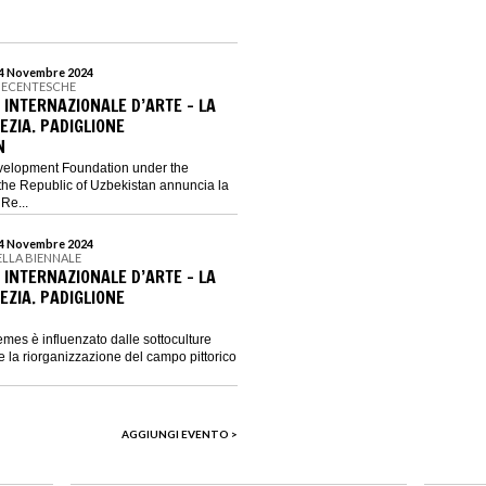
 24 Novembre 2024
QUECENTESCHE
 INTERNAZIONALE D’ARTE – LA
EZIA. PADIGLIONE
N
evelopment Foundation under the
 the Republic of Uzbekistan annuncia la
Re...
 24 Novembre 2024
DELLA BIENNALE
 INTERNAZIONALE D’ARTE – LA
EZIA. PADIGLIONE
emes è influenzato dalle sottoculture
e la riorganizzazione del campo pittorico
AGGIUNGI EVENTO >