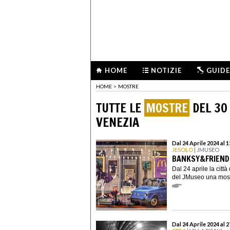
HOME
NOTIZIE
GUIDE
HOME
>
MOSTRE
TUTTE LE
MOSTRE
DEL 30 
VENEZIA
Dal 24 Aprile 2024 al 
JESOLO
| JMUSEO
BANKSY&FRIENDS
Dal 24 aprile la città
del JMuseo una mostr
Dal 24 Aprile 2024 al 