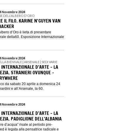
 24 Novembre 2024
E DELL'ALBERO D'ORO
 IL FILO. KARINE N'GUYEN VAN
HACKER
lbero d’Oro è lieta di presentare
ale della60. Esposizione Internazionale
 24 Novembre 2024
ELLA BIENNALE | ARSENALE | SEDI VARIE
 INTERNAZIONALE D’ARTE – LA
EZIA. STRANIERI OVUNQUE –
ERYWHERE
lico da sabato 20 aprile a domenica 24
rdini e all’Arsenale, la 60.
 24 Novembre 2024
 INTERNAZIONALE D’ARTE – LA
EZIA. PADIGLIONE DELL’ALBANIA
ere d’acqua” risale al periodo pre-
 ed è legata alla pensatrice radicale e