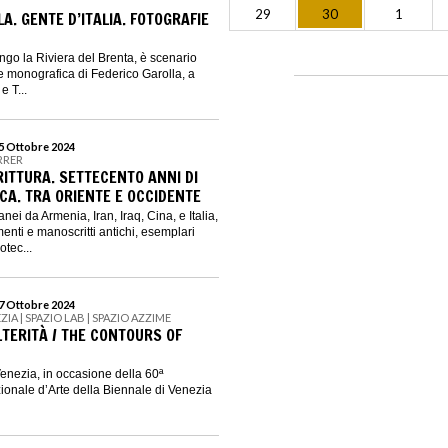
29
30
1
A. GENTE D’ITALIA. FOTOGRAFIE
lungo la Riviera del Brenta, è scenario
de monografica di Federico Garolla, a
e T...
15 Ottobre 2024
RRER
RITTURA. SETTECENTO ANNI DI
CA. TRA ORIENTE E OCCIDENTE
nei da Armenia, Iran, Iraq, Cina, e Italia,
enti e manoscritti antichi, esemplari
otec...
27 Ottobre 2024
ZIA | SPAZIO LAB | SPAZIO AZZIME
ALTERITÀ / THE CONTOURS OF
Venezia, in occasione della 60ª
ionale d’Arte della Biennale di Venezia