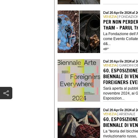
Dal 20 Aprile 2024 al
VENEZIA
| FONDAZION
PER NON PERDERE
THAM – PARUL T
La Fondazione dell’A
come Evento Collater
d&...
Dal 20 Aprile 2024 al
VENEZIA
| GIARDINI D
60. ESPOSIZIONE
BIENNALE DI VEN
FOREIGNERS EV
Sarà aperta al pubb
novembre 2024, ai Gia
Esposizion...
Dal 20 Aprile 2024 al
VENEZIA
| ARSENALE
60. ESPOSIZIONE
BIENNALE DI VEN
La “teoria del bicchi
rivoluzionario russo,