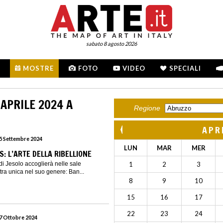
sabato 8 agosto 2026
MOSTRE
FOTO
VIDEO
SPECIALI
APRILE 2024 A
Regione
APR
15 Settembre 2024
LUN
MAR
MER
: L’ARTE DELLA RIBELLIONE
 di Jesolo accoglierà nelle sale
1
2
3
a unica nel suo genere: Ban...
8
9
10
15
16
17
22
23
24
27 Ottobre 2024