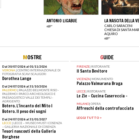
ANTONIO LIGABUE
LA NASCITA DELLA V
CARLO SARACENI
CHIESA DI SANTA MAR
AQUIRO
M
OSTRE
G
UIDE
Dal 30/07/2026 al 01/11/2026
FIRENZE
|
RISTORANTE
VERONA
| CENTRO INTERNAZIONALE DI
Il Santo Bevitore
FOTOGRAFIA SCAVI SCALIGERI
Dorothea Lange
VICENZA
|
MONUMENTO
Palazzo Valmarana Braga
Dal 24/07/2026 al 31/10/2026
PALERMO
| PALAZZO BELMONTE RISO -
LECCE
|
RISTORANTE
PALERMO I PARCO ARCHEOLOGICO E
Le Zie - Cucina Casereccia -
PAESAGGISTICO VALLE DEI TEMPLI -
AGRIGENTO
MILANO
|
OPERA
Botero. L’incanto del Mito I
Affreschi della controfacciata
Botero. Il peso dei sogni
LEGGI TUTTO >
Dal 24/07/2026 al 31/01/2027
LECCE
| LECCE – MUSEO MUST I COSENZA
– GALLERIA NAZIONALE DI COSENZA
Tesori nascosti della Galleria
Borghese