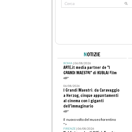
N
OTIZIE
ROMA
| 06/08/2026
ARTE.it media partner de "I
GRANDI MAESTRI" di KUBLAI Film
06/08/2026
I Grandi Maestri: da Caravaggio
a Herzog, cinque appuntamenti
al cinema con i giganti
dell'immaginario
Il nuovo volto del museo fiorentino
">
FIRENZE
| 06/08/2026