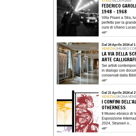
STRA
| VILLA PISANI
FEDERICO GAROLL
1948 – 1968
Villa Pisani a Stra, 
perfetto per la gran
cura di Uliano Lucas 
Dal 24 Aprile 2024 al 
VENEZIA
| MUSEO CO
LA VIA DELLA SC
ARTE CALLIGRAFI
Sei artisti contempora
in dialogo con docum
conservati dalla Bibli
Dal 21 Aprile 2024 al 
VENEZIA
| IKONA VENE
I CONFINI DELL'
OTHERNESS
Il Museo ebraico di 
Esposizione Internaz
2024, Stranieri o...