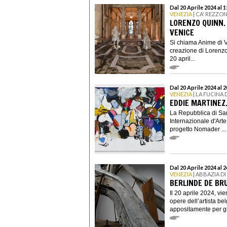
Dal 20 Aprile 2024 al 
VENEZIA
| CA' REZZO
LORENZO QUINN. 
VENICE
Si chiama Anime di V
creazione di Lorenzo
20 april...
Dal 20 Aprile 2024 al
VENEZIA
| LA FUCINA
EDDIE MARTINEZ
La Repubblica di San
Internazionale d'Arte
progetto Nomader ...
Dal 20 Aprile 2024 al
VENEZIA
| ABBAZIA D
BERLINDE DE BRU
Il 20 aprile 2024, v
opere dell’artista b
appositamente per gli