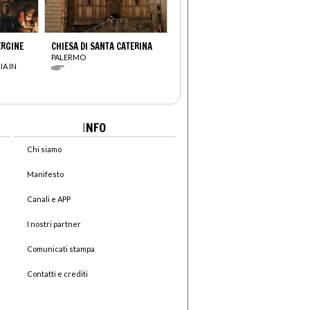
ERGINE
CHIESA DI SANTA CATERINA
PALERMO
IA IN
I
NFO
Chi siamo
Manifesto
Canali e APP
I nostri partner
Comunicati stampa
Contatti e crediti