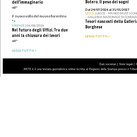
Botero. Il peso dei sogni
dell'immaginario
Dal 24/07/2026 al 31/01/2027
LECCE
| LECCE – MUSEO MUST I CO
Il nuovo volto del museo fiorentino
– GALLERIA NAZIONALE DI COSENZ
Tesori nascosti della Galleri
">
FIRENZE
| 06/08/2026
Borghese
Nel futuro degli Uffizi. Tra due
anni la chiusura dei lavori
LEGGI TUTTO >
LEGGI TUTTO >
|
|
Dati societari
Note legali
ARTE.it è una testata giornalistica online iscritta al Registro della Stampa presso il Trib