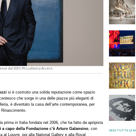
irenze dal 2015. Ph Ludovica Arcero
ozzi
si è costruito una solida reputazione come spazio
ocentesco che sorge in una delle piazze più eleganti di
lleria, è diventato la casa dell’arte contemporanea, per
l Rinascimento.
la prima in Italia fondata nel 2006, che ha fatto da apripista
5 a capo della Fondazione c’è Arturo Galansino
, con
VEDI TUTTE LE N
 al Louvre, poi alla National Gallery e alla Royal