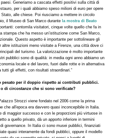
i paesi. Generiamo a cascata effetti positivi sulla città di
restauro, per i quali abbiamo speso milioni di euro per opere
 Stato, alle chiese. Poi riusciamo a mettere in circolo
mpio, il Museo di San Marco durante
la mostra di Beato
rtanti: centomila visitatori, cinque volte quello che fa in
sulla stampa che ha messo un’istituzione come San Marco,
nazionale. Questo aspetto è importante per sottolineare gli
 altre istituzioni meno visitate a Firenze, una città dove ci
 principali del turismo. La valorizzazione è molto importante
stri pubblici sono di qualità: in media ogni anno abbiamo un
onomia locale e del lavoro, fuori dalle rotte e in alternativa
ti gli effetti, con risultati straordinari.”
o pesato per il doppio rispetto ai contributi pubblici.
a o di circostanze che si sono verificate?
? Palazzo Strozzi viene fondato nel 2006 come la prima
ne che all'epoca era davvero quasi inconcepibile in Italia.
ne di maggior successo e con le proporzioni più virtuose in
tto a quello privato, dà un apporto inferiore in termini
di governance. In Italia ci sono musei pubblici, finanziati
ziate quasi interamente da fondi pubblici, oppure il modello
ente da un soggetto privato, si pensi a luoghi di