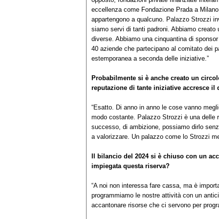
eccellenza come Fondazione Prada a Milano, 
appartengono a qualcuno. Palazzo Strozzi inve
siamo servi di tanti padroni. Abbiamo creato
diverse. Abbiamo una cinquantina di sponsor 
40 aziende che partecipano al comitato dei pa
estemporanea a seconda delle iniziative.”
Probabilmente si è anche creato un circolo
reputazione di tante iniziative accresce il
“Esatto. Di anno in anno le cose vanno meglio p
modo costante. Palazzo Strozzi è una delle real
successo, di ambizione, possiamo dirlo senza
a valorizzare. Un palazzo come lo Strozzi meri
Il bilancio del 2024 si è chiuso con un a
impiegata questa riserva?
“A noi non interessa fare cassa, ma è import
programmiamo le nostre attività con un anticip
accantonare risorse che ci servono per progra