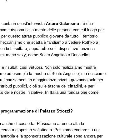
cconta in quest’intervista
Arturo Galansino
- è che
o nome risuona nella mente delle persone come il luogo per
per questo attrae pubblico giovane da tutto il territorio.
, il meccanismo che scatta è “andiamo a vedere Rothko a
 bel risultato, soprattutto se il dispositivo funziona
omi meno sexy, come Beato Angelico o Donatello.
i e risultati così virtuosi. Non solo realizziamo mostre
ome ad esempio la mostra di Beato Angelico, ma riusciamo
u finanziamenti in maggioranza privati, gravando solo per
ibuti pubblici, cioè sulle tasche dei cittadini, e per il
o delle nostre iniziative. In Italia una fondazione come
la programmazione di Palazzo Strozzi?
 anche di cassetta. Riusciamo a tenere alta la
o ricercata e spesso sofisticata. Possiamo contare su un
lantropia e la sponsorizzazione culturale sono ancora per