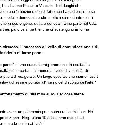
Fondazione Pinault a Venezia. Tutti luoghi che
ce è un'istituzione che di fatto non ha padroni, o forse
 un modello democratico che mette insieme tante realtà
che ci sostengono, quattro dei quali fanno parte nel Cda,
rtner, più diversi partner che ci sostengono in forma
 virtuoso. Il successo a livello di comunicazione e di
 desiderio di farne parte…
erché siamo riusciti a migliorare i nostri risultati in
tà più importanti al mondo a livello di visibilità, di
 paura di esagerare. Un luogo speciale che siamo riusciti
tava di essere portato all'interno del discorso dell’arte."
ccantonamento di 940 mila euro. Per cosa viene
ante avere un patrimonio per sostenere l’ambizione. Noi
o di 5 anni. Negli ultimi 10 anni siamo riusciti ad
mmare la nostra attività.”