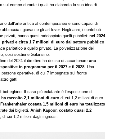
 sul campo durante i quali ha elaborato la sua idea di
no dall’arte antica al contemporaneo e sono capaci di
bbraccia i giovani e gli art lover. Negli anni, i contributi
que privati, hanno quasi raddoppiato quelli pubblici:
nel 2024
 privati e circa 1,7 milioni di euro dal settore pubblico
paritetico a quello privato. La polverizzazione dei
ico, così sostiene Galansino.
ine del 2024 il direttivo ha deciso di accantonare
una
 espositive in programma per il 2027 e il 2028
. Una
persone operative, di cui 7 impegnate sul fronte
ttro gatti.
i botteghino. Il caso più eclatante è l’esposizione di
 ha raccolto 2,1 milioni di euro
di cui 1,2 milioni di euro
Frankenthaler costata 1,5 milioni di euro ha totalizzato
ate dai biglietti.
Anish Kapoor, costato quasi 2,2
, di cui 1,2 milioni dagli ingressi.