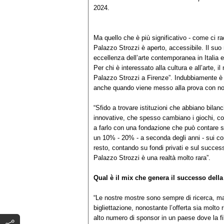
2024.
Ma quello che è più significativo - come ci ra
Palazzo Strozzi è aperto, accessibile. Il su
eccellenza dell’arte contemporanea in Italia e 
Per chi è interessato alla cultura e all’arte
Palazzo Strozzi a Firenze”. Indubbiamente è un
anche quando viene messo alla prova con n
“Sfido a trovare istituzioni che abbiano bilanc
innovative, che spesso cambiano i giochi, c
a farlo con una fondazione che può contare s
un 10% - 20% - a seconda degli anni - sui contr
resto, contando su fondi privati e sul success
Palazzo Strozzi è una realtà molto rara”.
Qual è il mix che genera il successo del
“Le nostre mostre sono sempre di ricerca, ma
bigliettazione, nonostante l’offerta sia molt
alto numero di sponsor in un paese dove la fi