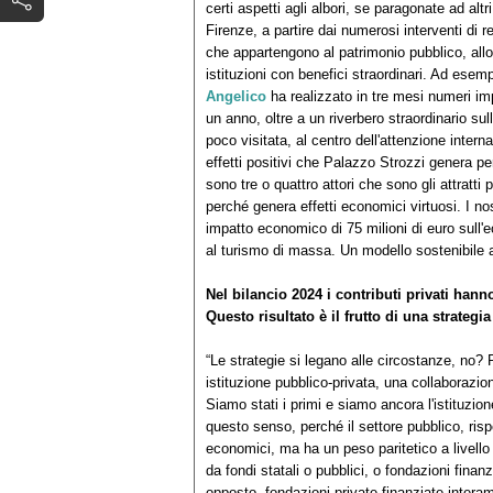
certi aspetti agli albori, se paragonate ad altr
Firenze, a partire dai numerosi interventi di 
che appartengono al patrimonio pubblico, allo
istituzioni con benefici straordinari. Ad ese
Angelico
ha realizzato in tre mesi numeri impo
un anno, oltre a un riverbero straordinario 
poco visitata, al centro dell'attenzione inter
effetti positivi che Palazzo Strozzi genera per
sono tre o quattro attori che sono gli attratti
perché genera effetti economici virtuosi. I no
impatto economico di 75 milioni di euro sull'ec
al turismo di massa. Un modello sostenibile a tut
Nel bilancio 2024 i contributi privati hann
Questo risultato è il frutto di una strategi
“Le strategie si legano alle circostanze, no
istituzione pubblico-privata, una collaborazio
Siamo stati i primi e siamo ancora l'istituzio
questo senso, perché il settore pubblico, rispe
economici, ma ha un peso paritetico a livello 
da fondi statali o pubblici, o fondazioni finan
opposto, fondazioni private finanziate interam