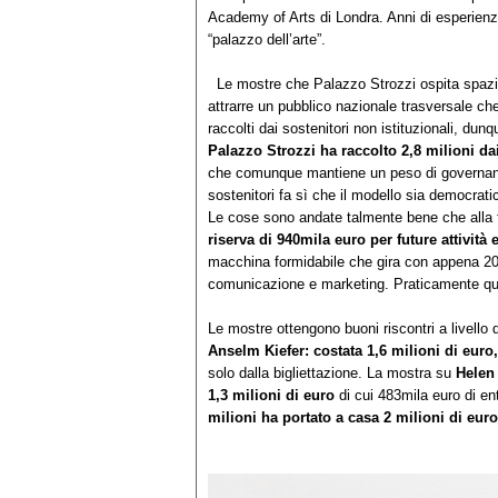
Academy of Arts di Londra. Anni di esperienza
“palazzo dell’arte”.
Le mostre che Palazzo Strozzi ospita spazia
attrarre un pubblico nazionale trasversale che a
raccolti dai sostenitori non istituzionali, dun
Palazzo Strozzi ha raccolto 2,8 milioni dai
che comunque mantiene un peso di governance 
sostenitori fa sì che il modello sia democrat
Le cose sono andate talmente bene che alla f
riserva di 940mila euro per future attività
macchina formidabile che gira con appena 20 
comunicazione e marketing. Praticamente qua
Le mostre ottengono buoni riscontri a livello d
Anselm Kiefer: costata 1,6 milioni di euro,
solo dalla bigliettazione. La mostra su
Helen 
1,3 milioni di euro
di cui 483mila euro di entr
milioni ha portato a casa 2 milioni di euro