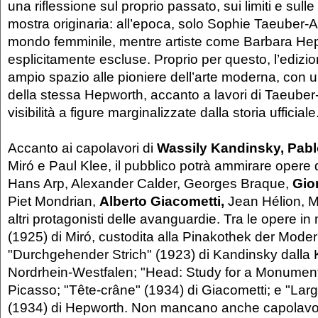
una riflessione sul proprio passato, sui limiti e sulle
mostra originaria: all’epoca, solo Sophie Taeuber-A
mondo femminile, mentre artiste come Barbara He
esplicitamente escluse. Proprio per questo, l’ediz
ampio spazio alle pioniere dell’arte moderna, con 
della stessa Hepworth, accanto a lavori di Taeuber-A
visibilità a figure marginalizzate dalla storia ufficiale
Accanto ai capolavori di
Wassily Kandinsky,
Pabl
Miró e Paul Klee, il pubblico potrà ammirare opere
Hans Arp, Alexander Calder, Georges Braque,
Gio
Piet Mondrian,
Alberto Giacometti,
Jean Hélion, Ma
altri protagonisti delle avanguardie. Tra le opere in
(1925) di Miró, custodita alla Pinakothek der Mode
"Durchgehender Strich" (1923) di Kandinsky dall
Nordrhein-Westfalen; "Head: Study for a Monument
Picasso; "Tête-crâne" (1934) di Giacometti; e "La
(1934) di Hepworth. Non mancano anche capolavori