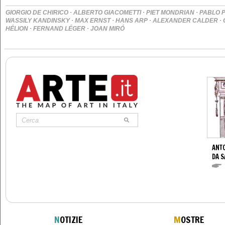
·
·
·
GIORGIO DE CHIRICO
ALBERTO GIACOMETTI
PIET MONDRIAN
PABLO 
·
·
·
·
WASSILY KANDINSKY
MAX ERNST
HANS ARP
ALEXANDER CALDER
·
·
HÉLION
FERNAND LÉGER
JOAN MIRÓ
ANTO
DA S
N
OTIZIE
M
OSTRE