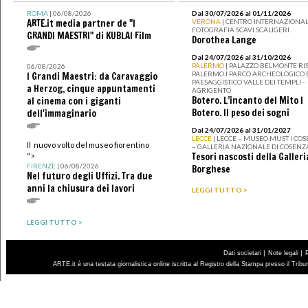
ROMA
| 06/08/2026
Dal 30/07/2026 al 01/11/2026
ARTE.it media partner de "I
VERONA
| CENTRO INTERNAZIONAL
FOTOGRAFIA SCAVI SCALIGERI
GRANDI MAESTRI" di KUBLAI Film
Dorothea Lange
Dal 24/07/2026 al 31/10/2026
PALERMO
| PALAZZO BELMONTE RIS
06/08/2026
PALERMO I PARCO ARCHEOLOGICO 
I Grandi Maestri: da Caravaggio
PAESAGGISTICO VALLE DEI TEMPLI -
a Herzog, cinque appuntamenti
AGRIGENTO
Botero. L’incanto del Mito I
al cinema con i giganti
Botero. Il peso dei sogni
dell'immaginario
Dal 24/07/2026 al 31/01/2027
LECCE
| LECCE – MUSEO MUST I CO
Il nuovo volto del museo fiorentino
– GALLERIA NAZIONALE DI COSENZ
Tesori nascosti della Galleri
">
FIRENZE
| 06/08/2026
Borghese
Nel futuro degli Uffizi. Tra due
anni la chiusura dei lavori
LEGGI TUTTO >
LEGGI TUTTO >
|
|
Dati societari
Note legali
ARTE.it è una testata giornalistica online iscritta al Registro della Stampa presso il Trib