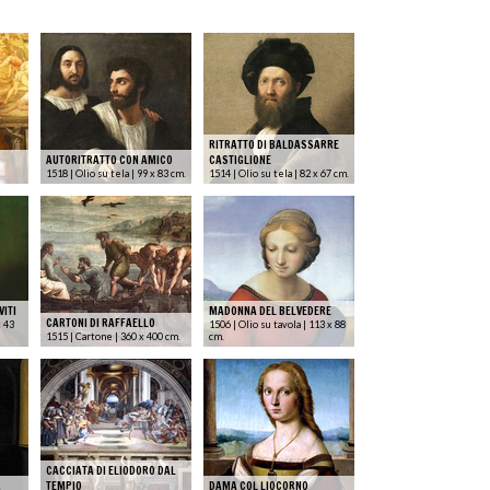
RITRATTO DI BALDASSARRE
AUTORITRATTO CON AMICO
CASTIGLIONE
1518 | Olio su tela | 99 x 83 cm.
1514 | Olio su tela | 82 x 67 cm.
VITI
MADONNA DEL BELVEDERE
CARTONI DI RAFFAELLO
x 43
1506 | Olio su tavola | 113 x 88
1515 | Cartone | 360 x 400 cm.
cm.
CACCIATA DI ELIODORO DAL
R
TEMPIO
DAMA COL LIOCORNO