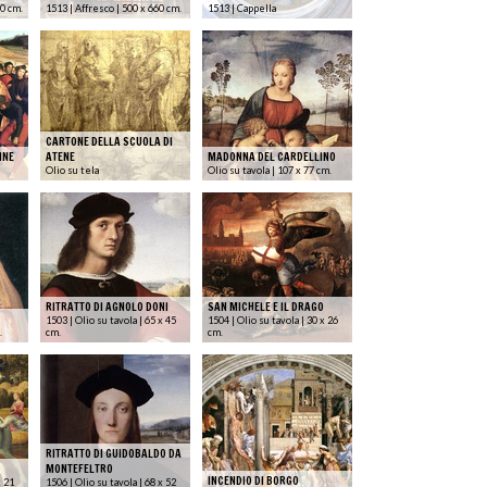
00 cm.
1513 | Affresco | 500 x 660 cm.
1513 | Cappella
CARTONE DELLA SCUOLA DI
INE
ATENE
MADONNA DEL CARDELLINO
Olio su tela
Olio su tavola | 107 x 77 cm.
RITRATTO DI AGNOLO DONI
SAN MICHELE E IL DRAGO
1503 | Olio su tavola | 65 x 45
1504 | Olio su tavola | 30 x 26
.
cm.
cm.
RITRATTO DI GUIDOBALDO DA
MONTEFELTRO
INCENDIO DI BORGO
x 21
1506 | Olio su tavola | 68 x 52