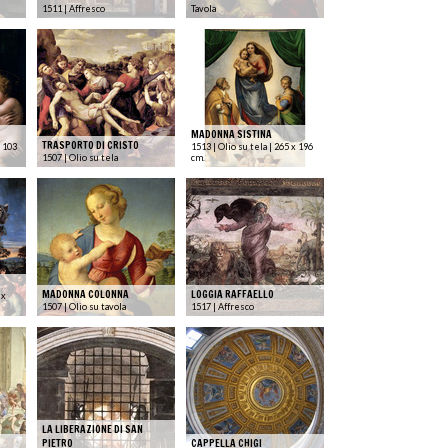
1511 | Affresco
Tavola
MADONNA SISTINA
TRASPORTO DI CRISTO
x 103
1513 | Olio su tela | 265 x 196
1507 | Olio su tela
cm.
MADONNA COLONNA
LOGGIA RAFFAELLO
 x
1507 | Olio su tavola
1517 | Affresco
LA LIBERAZIONE DI SAN
PIETRO
CAPPELLA CHIGI