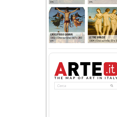
cm.
cm.
CROCIFISSO GAVARI
LE TRE GRAZIE
1502 | Olio su tela | 167 x 283
cm.
1504 | Olio su tela | 17 x 