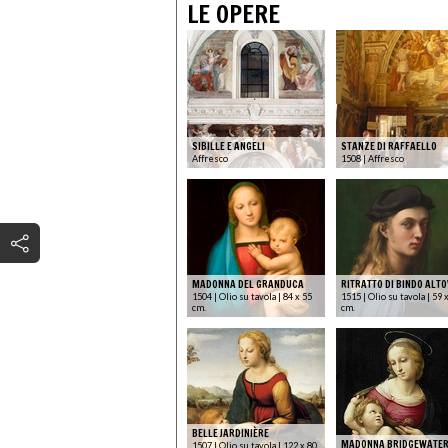
LE OPERE
SIBILLE E ANGELI
STANZE DI RAFFAELLO
Affresco
1508 | Affresco
MADONNA DEL GRANDUCA
RITRATTO DI BINDO ALTO
1504 | Olio su tavola | 84 x 55
1515 | Olio su tavola | 59 
cm.
cm.
BELLE JARDINIÈRE
MADONNA BRIDGEWATE
1507 | Olio su tavola | 122 x 80