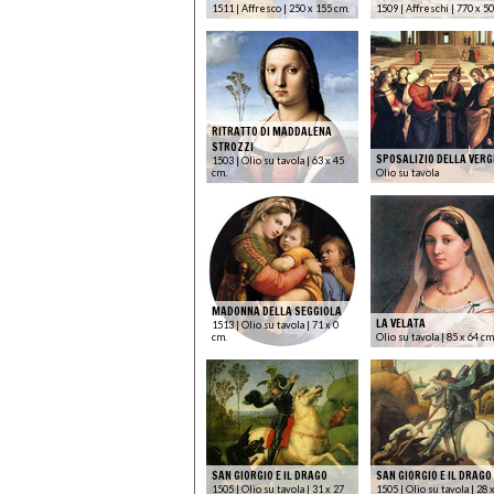
1511 | Affresco | 250 x 155 cm.
1509 | Affreschi | 770 x 5
RITRATTO DI MADDALENA
STROZZI
SPOSALIZIO DELLA VERG
1503 | Olio su tavola | 63 x 45
cm.
Olio su tavola
MADONNA DELLA SEGGIOLA
LA VELATA
1513 | Olio su tavola | 71 x 0
cm.
Olio su tavola | 85 x 64 cm
SAN GIORGIO E IL DRAGO
SAN GIORGIO E IL DRAGO
1505 | Olio su tavola | 31 x 27
1505 | Olio su tavola | 28 