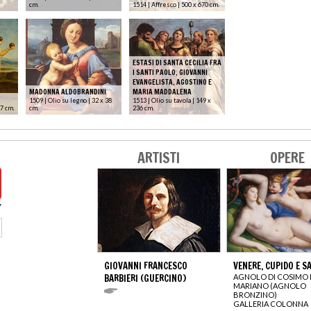
cm.
1514 | Affresco | 500 x 670 cm.
ESTASI DI SANTA CECILIA FRA
I SANTI PAOLO, GIOVANNI
EVANGELISTA, AGOSTINO E
MADONNA ALDOBRANDINI
MARIA MADDALENA
1509 | Olio su legno | 32 x 38
1513 | Olio su tavola | 149 x
17 cm.
cm.
236 cm.
ARTISTI
OPERE
GIOVANNI FRANCESCO
VENERE, CUPIDO E S
BARBIERI (GUERCINO)
AGNOLO DI COSIMO 
MARIANO (AGNOLO
BRONZINO)
GALLERIA COLONNA