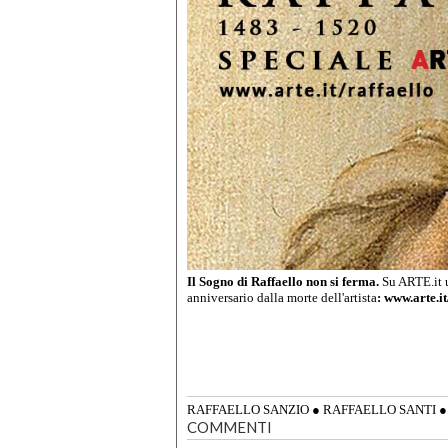
Il Sogno di Raffaello non si ferma.
Su ARTE.it u
anniversario dalla morte dell'artista
:
www.arte.it
RAFFAELLO SANZIO
●
RAFFAELLO SANTI
COMMENTI