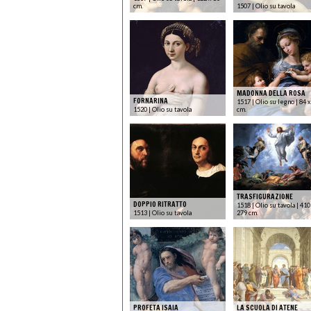
cm.
1507 | Olio su tavola
MADONNA DELLA ROSA
FORNARINA
1517 | Olio su legno | 84 
1520 | Olio su tavola
cm.
TRASFIGURAZIONE
DOPPIO RITRATTO
1518 | Olio su tavola | 410
1513 | Olio su tavola
279 cm.
PROFETA ISAIA
LA SCUOLA DI ATENE