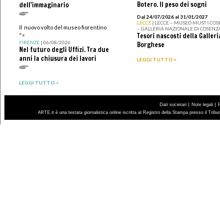
Botero. Il peso dei sogni
dell'immaginario
Dal 24/07/2026 al 31/01/2027
LECCE
| LECCE – MUSEO MUST I CO
Il nuovo volto del museo fiorentino
– GALLERIA NAZIONALE DI COSENZ
Tesori nascosti della Galleri
">
FIRENZE
| 06/08/2026
Borghese
Nel futuro degli Uffizi. Tra due
anni la chiusura dei lavori
LEGGI TUTTO >
LEGGI TUTTO >
|
|
Dati societari
Note legali
ARTE.it è una testata giornalistica online iscritta al Registro della Stampa presso il Trib