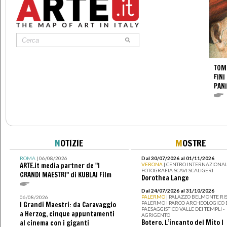
TOM
FINI
PANI
N
OTIZIE
M
OSTRE
ROMA
| 06/08/2026
Dal 30/07/2026 al 01/11/2026
ARTE.it media partner de "I
VERONA
| CENTRO INTERNAZIONAL
FOTOGRAFIA SCAVI SCALIGERI
GRANDI MAESTRI" di KUBLAI Film
Dorothea Lange
Dal 24/07/2026 al 31/10/2026
PALERMO
| PALAZZO BELMONTE RIS
06/08/2026
PALERMO I PARCO ARCHEOLOGICO 
I Grandi Maestri: da Caravaggio
PAESAGGISTICO VALLE DEI TEMPLI -
a Herzog, cinque appuntamenti
AGRIGENTO
Botero. L’incanto del Mito I
al cinema con i giganti