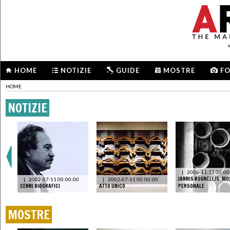
HOME
NOTIZIE
GUIDE
MOSTRE
F
HOME
NOTIZIE
|
2006-11-13 00:00
 I
JANNIS KOUNELLIS. M
|
2002-07-11 00:00:00
|
2002-07-11 00:00:00
CENNI BIOGRAFICI
ATTO UNICO
PERSONALE
MOSTRE