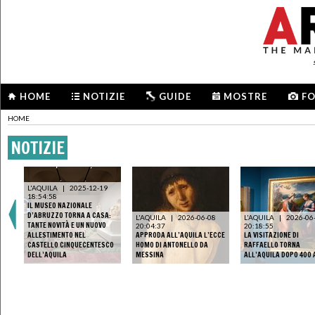
HOME
NOTIZIE
GUIDE
MOSTRE
F
HOME
NOTIZIE
L'AQUILA
|
2025-12-19
18:54:58
IL MUSEO NAZIONALE
D’ABRUZZO TORNA A CASA:
L'AQUILA
|
2026-06-08
L'AQUILA
|
2026-06
TANTE NOVITÀ E UN NUOVO
20:04:37
20:18:55
ALLESTIMENTO NEL
APPRODA ALL’AQUILA L’ECCE
LA VISITAZIONE DI
CASTELLO CINQUECENTESCO
HOMO DI ANTONELLO DA
RAFFAELLO TORNA
DELL’AQUILA
MESSINA
ALL’AQUILA DOPO 400 