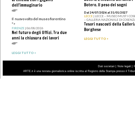
Botero. Il peso dei sogni
dell'immaginario
Dal 24/07/2026 al 31/01/2027
LECCE
| LECCE – MUSEO MUST I CO
Il nuovo volto del museo fiorentino
– GALLERIA NAZIONALE DI COSENZ
Tesori nascosti della Galleri
">
FIRENZE
| 06/08/2026
Borghese
Nel futuro degli Uffizi. Tra due
anni la chiusura dei lavori
LEGGI TUTTO >
LEGGI TUTTO >
|
|
Dati societari
Note legali
ARTE.it è una testata giornalistica online iscritta al Registro della Stampa presso il Trib