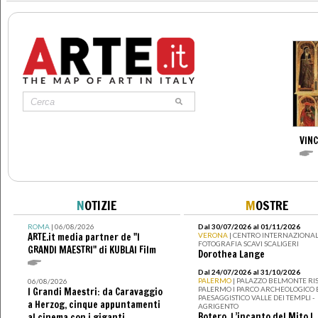
VIN
N
OTIZIE
M
OSTRE
ROMA
| 06/08/2026
Dal 30/07/2026 al 01/11/2026
ARTE.it media partner de "I
VERONA
| CENTRO INTERNAZIONAL
FOTOGRAFIA SCAVI SCALIGERI
GRANDI MAESTRI" di KUBLAI Film
Dorothea Lange
Dal 24/07/2026 al 31/10/2026
PALERMO
| PALAZZO BELMONTE RIS
06/08/2026
PALERMO I PARCO ARCHEOLOGICO 
I Grandi Maestri: da Caravaggio
PAESAGGISTICO VALLE DEI TEMPLI -
a Herzog, cinque appuntamenti
AGRIGENTO
Botero. L’incanto del Mito I
al cinema con i giganti