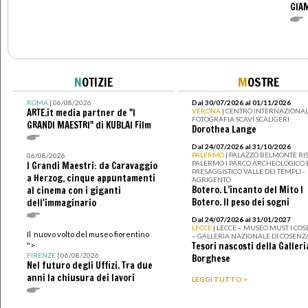
GIAM
N
OTIZIE
M
OSTRE
ROMA
| 06/08/2026
Dal 30/07/2026 al 01/11/2026
ARTE.it media partner de "I
VERONA
| CENTRO INTERNAZIONAL
FOTOGRAFIA SCAVI SCALIGERI
GRANDI MAESTRI" di KUBLAI Film
Dorothea Lange
Dal 24/07/2026 al 31/10/2026
PALERMO
| PALAZZO BELMONTE RIS
06/08/2026
PALERMO I PARCO ARCHEOLOGICO 
I Grandi Maestri: da Caravaggio
PAESAGGISTICO VALLE DEI TEMPLI -
a Herzog, cinque appuntamenti
AGRIGENTO
Botero. L’incanto del Mito I
al cinema con i giganti
Botero. Il peso dei sogni
dell'immaginario
Dal 24/07/2026 al 31/01/2027
LECCE
| LECCE – MUSEO MUST I CO
Il nuovo volto del museo fiorentino
– GALLERIA NAZIONALE DI COSENZ
Tesori nascosti della Galleri
">
FIRENZE
| 06/08/2026
Borghese
Nel futuro degli Uffizi. Tra due
anni la chiusura dei lavori
LEGGI TUTTO >