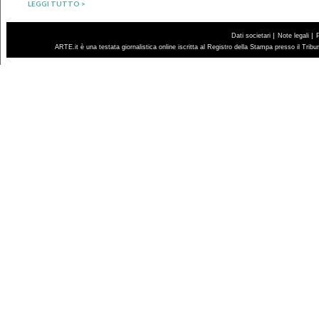
LEGGI TUTTO >
|
|
Dati societari
Note legali
ARTE.it è una testata giornalistica online iscritta al Registro della Stampa presso il Trib