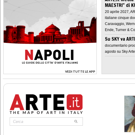
MAESTRI" di K
20 aprile 2027, A
italiane cinque do
Caravaggio, Werne
Ende, Turner & Co
Su SKY va AR
documentario prod
agosto su Sky Arte
VEDI TUTTE LE APP
>