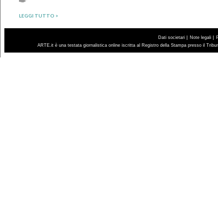
LEGGI TUTTO >
|
|
Dati societari
Note legali
ARTE.it è una testata giornalistica online iscritta al Registro della Stampa presso il Trib