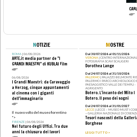
CAR
N
OTIZIE
M
OSTRE
ROMA
| 06/08/2026
Dal 30/07/2026 al 01/11/2026
ARTE.it media partner de "I
VERONA
| CENTRO INTERNAZIONAL
FOTOGRAFIA SCAVI SCALIGERI
GRANDI MAESTRI" di KUBLAI Film
Dorothea Lange
Dal 24/07/2026 al 31/10/2026
PALERMO
| PALAZZO BELMONTE RIS
06/08/2026
PALERMO I PARCO ARCHEOLOGICO 
I Grandi Maestri: da Caravaggio
PAESAGGISTICO VALLE DEI TEMPLI -
a Herzog, cinque appuntamenti
AGRIGENTO
Botero. L’incanto del Mito I
al cinema con i giganti
Botero. Il peso dei sogni
dell'immaginario
Dal 24/07/2026 al 31/01/2027
LECCE
| LECCE – MUSEO MUST I CO
Il nuovo volto del museo fiorentino
– GALLERIA NAZIONALE DI COSENZ
Tesori nascosti della Galleri
">
FIRENZE
| 06/08/2026
Borghese
Nel futuro degli Uffizi. Tra due
anni la chiusura dei lavori
LEGGI TUTTO >