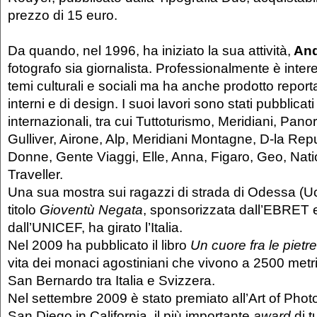
prezzo di 15 euro.
Da quando, nel 1996, ha iniziato la sua attività,
And
fotografo sia giornalista. Professionalmente è inter
temi culturali e sociali ma ha anche prodotto reportag
interni e di design. I suoi lavori sono stati pubblicati 
internazionali, tra cui Tuttoturismo, Meridiani, Pan
Gulliver, Airone, Alp, Meridiani Montagne, D-la Rep
Donne, Gente Viaggi, Elle, Anna, Figaro, Geo, Nat
Traveller.
Una sua mostra sui ragazzi di strada di Odessa (Uc
titolo
Gioventù Negata
, sponsorizzata dall’EBRET 
dall’UNICEF, ha girato l’Italia.
Nel 2009 ha pubblicato il libro
Un cuore fra le pietre
vita dei monaci agostiniani che vivono a 2500 metri
San Bernardo tra Italia e Svizzera.
Nel settembre 2009 è stato premiato all’Art of Pho
San Diego in California, il più importante
award
di t