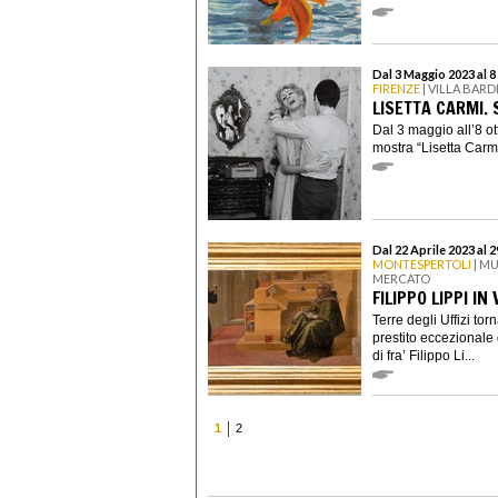
Dal 3 Maggio 2023 al 
FIRENZE
| VILLA BARD
LISETTA CARMI.
Dal 3 maggio all’8 ott
mostra “Lisetta Carmi
Dal 22 Aprile 2023 al 
MONTESPERTOLI
| MU
MERCATO
FILIPPO LIPPI IN
Terre degli Uffizi to
prestito eccezionale d
di fra’ Filippo Li...
1
2