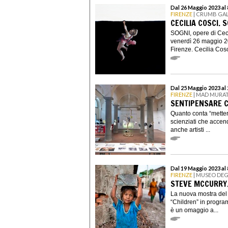
Dal 26 Maggio 2023 al 
FIRENZE
| CRUMB GA
CECILIA COSCI. 
SOGNI, opere di Ceci
venerdì 26 maggio 2
Firenze. Cecilia Cosc
Dal 25 Maggio 2023 al 
FIRENZE
| MAD MURAT
SENTIPENSARE C
Quanto conta “metters
scienziati che accen
anche artisti ...
Dal 19 Maggio 2023 al
FIRENZE
| MUSEO DEG
STEVE MCCURRY.
La nuova mostra del 
“Children” in progra
è un omaggio a...