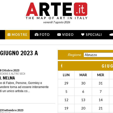
venerdì 7 agosto 2026
MOSTRE
FOTO
VIDEO
SPECIALI
 GIUGNO 2023 A
Regione
GIU
 8 Ottobre 2023
EDERE E ALTRE SEDI
LUN
MAR
MER
I. MELMA
re di Fabre, Penone, Gormley e
29
30
31
elvedere torna ad essere interamente
 un unico artista co...
5
6
7
12
13
14
19
20
21
 23 Settembre 2023