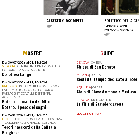
ALBERTO GIACOMETTI
POLITTICO DELLA CE
GERARD DAVID
PALAZZO BIANCO
M
OSTRE
G
UIDE
Dal 30/07/2026 al 01/11/2026
GENOVA
|
CHIESA
VERONA
| CENTRO INTERNAZIONALE DI
Chiesa di San Donato
FOTOGRAFIA SCAVI SCALIGERI
Dorothea Lange
MILANO
|
OPERA
Resti del tempio dedicato al Sole
Dal 24/07/2026 al 31/10/2026
PALERMO
| PALAZZO BELMONTE RISO -
AQUILEIA
|
OPERA
PALERMO I PARCO ARCHEOLOGICO E
Ciclo di Giove Ammone e Medusa
PAESAGGISTICO VALLE DEI TEMPLI -
AGRIGENTO
GENOVA
|
MONUMENTO
Botero. L’incanto del Mito I
Le Ville di Sampierdarena
Botero. Il peso dei sogni
LEGGI TUTTO >
Dal 24/07/2026 al 31/01/2027
LECCE
| LECCE – MUSEO MUST I COSENZA
– GALLERIA NAZIONALE DI COSENZA
Tesori nascosti della Galleria
Borghese