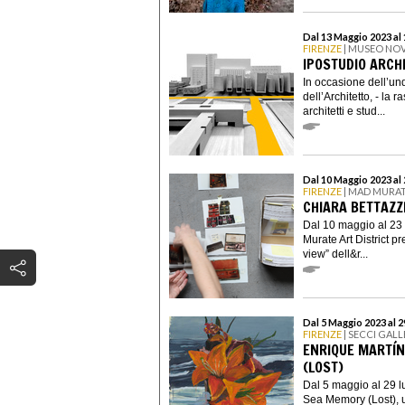
Dal 13 Maggio 2023 al
FIRENZE
| MUSEO NO
IPOSTUDIO ARCHI
In occasione dell’un
dell’Architetto, - la
architetti e stud...
Dal 10 Maggio 2023 al 
FIRENZE
| MAD MURAT
CHIARA BETTAZZ
Dal 10 maggio al 23
Murate Art District p
view” dell&r...
Dal 5 Maggio 2023 al 2
FIRENZE
| SECCI GAL
ENRIQUE MARTÍN
(LOST)
Dal 5 maggio al 29 l
Sea Memory (Lost), u