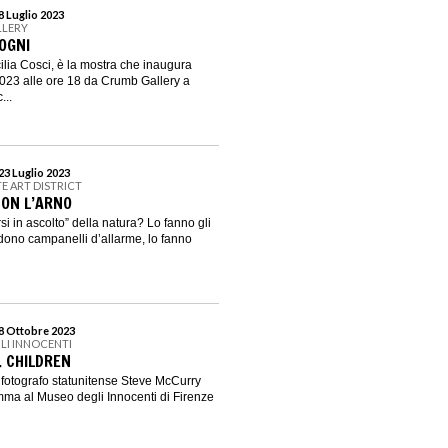
8 Luglio 2023
LLERY
SOGNI
lia Cosci, è la mostra che inaugura
023 alle ore 18 da Crumb Gallery a
...
23 Luglio 2023
E ART DISTRICT
ON L’ARNO
i in ascolto” della natura? Lo fanno gli
dono campanelli d’allarme, lo fanno
 8 Ottobre 2023
LI INNOCENTI
 CHILDREN
fotografo statunitense Steve McCurry
mma al Museo degli Innocenti di Firenze