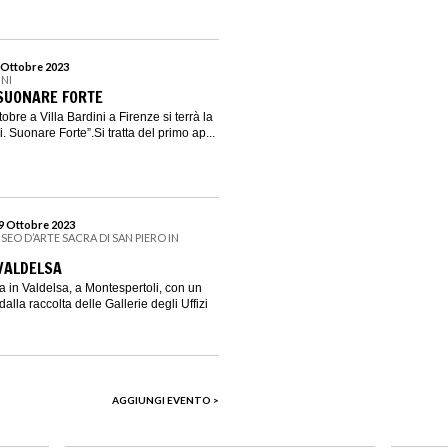
8 Ottobre 2023
INI
 SUONARE FORTE
obre a Villa Bardini a Firenze si terrà la
. Suonare Forte”.Si tratta del primo ap...
29 Ottobre 2023
SEO D’ARTE SACRA DI SAN PIERO IN
 VALDELSA
rna in Valdelsa, a Montespertoli, con un
alla raccolta delle Gallerie degli Uffizi
AGGIUNGI EVENTO >