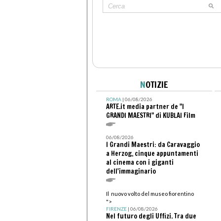
N
OTIZIE
ROMA
| 06/08/2026
ARTE.it media partner de "I
GRANDI MAESTRI" di KUBLAI Film
06/08/2026
I Grandi Maestri: da Caravaggio
a Herzog, cinque appuntamenti
al cinema con i giganti
dell'immaginario
Il nuovo volto del museo fiorentino
">
FIRENZE
| 06/08/2026
Nel futuro degli Uffizi. Tra due