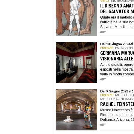
VINCI
| MUSEO LEON
IL DISEGNO ANA
DEL SALVATOR M
Quale era il metodo 
l’attività nella sua 
Salvator Mundi, nei pr
Dal 13 Giugno 2023 al
FIRENZE
| PALAZZO P
GERMANA MARUCE
VISIONARIA ALLE
Abiti e gioielli, oper
esposti nella mostra
volta in modo complet
Dal 9 Giugno 2023 al 
FIRENZE
| MUSEO STE
MUSEO MARINO MARI
RACHEL FEINSTE
Museo Novecento è li
Florence, una mostra
Defiance, Arizona, 19