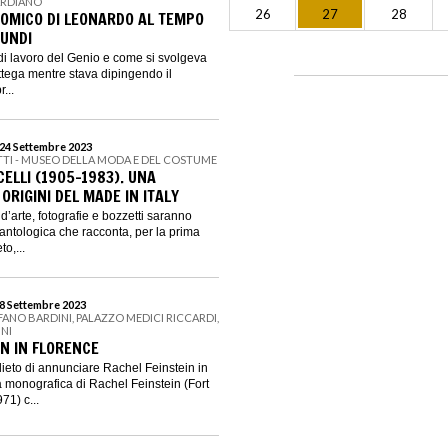
ARDIANO
26
27
28
TOMICO DI LEONARDO AL TEMPO
UNDI
di lavoro del Genio e come si svolgeva
bottega mentre stava dipingendo il
...
 24 Settembre 2023
ITTI - MUSEO DELLA MODA E DEL COSTUME
LLI (1905-1983). UNA
 ORIGINI DEL MADE IN ITALY
e d’arte, fotografie e bozzetti saranno
 antologica che racconta, per la prima
o,...
18 Settembre 2023
FANO BARDINI, PALAZZO MEDICI RICCARDI,
NI
IN IN FLORENCE
eto di annunciare Rachel Feinstein in
 monografica di Rachel Feinstein (Fort
71) c...