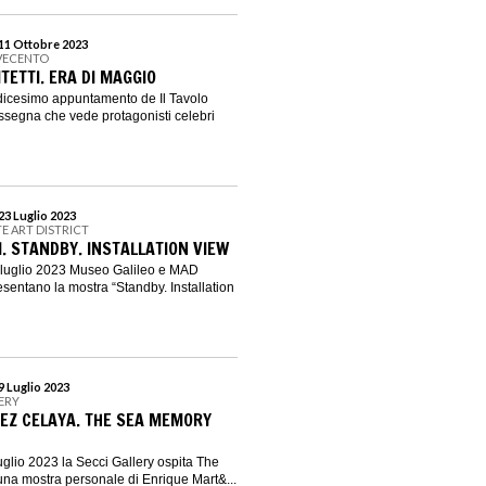
 11 Ottobre 2023
VECENTO
TETTI. ERA DI MAGGIO
dicesimo appuntamento de Il Tavolo
 rassegna che vede protagonisti celebri
23 Luglio 2023
E ART DISTRICT
I. STANDBY. INSTALLATION VIEW
 luglio 2023 Museo Galileo e MAD
resentano la mostra “Standby. Installation
9 Luglio 2023
LERY
EZ CELAYA. THE SEA MEMORY
uglio 2023 la Secci Gallery ospita The
na mostra personale di Enrique Mart&...