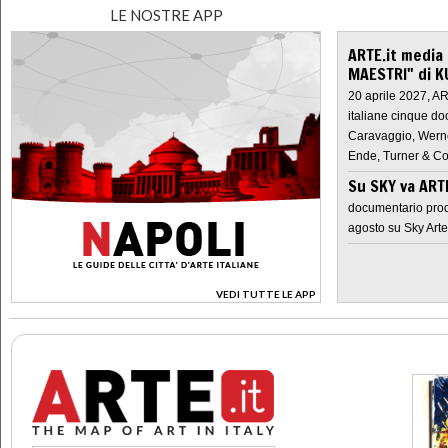
LE NOSTRE APP
ARTE.it media
MAESTRI" di K
20 aprile 2027, A
italiane cinque do
Caravaggio, Werne
Ende, Turner & Co
Su SKY va AR
documentario prod
agosto su Sky Arte
VEDI TUTTE LE APP
>