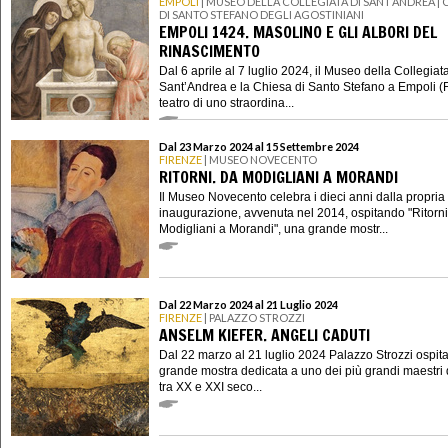
EMPOLI
| MUSEO DELLA COLLEGIATA DI SANT’ANDREA | 
DI SANTO STEFANO DEGLI AGOSTINIANI
EMPOLI 1424. MASOLINO E GLI ALBORI DEL
RINASCIMENTO
Dal 6 aprile al 7 luglio 2024, il Museo della Collegiata
Sant’Andrea e la Chiesa di Santo Stefano a Empoli (
teatro di uno straordina...
Dal 23 Marzo 2024 al 15 Settembre 2024
FIRENZE
| MUSEO NOVECENTO
RITORNI. DA MODIGLIANI A MORANDI
Il Museo Novecento celebra i dieci anni dalla propria
inaugurazione, avvenuta nel 2014, ospitando "Ritorni
Modigliani a Morandi", una grande mostr...
Dal 22 Marzo 2024 al 21 Luglio 2024
FIRENZE
| PALAZZO STROZZI
ANSELM KIEFER. ANGELI CADUTI
Dal 22 marzo al 21 luglio 2024 Palazzo Strozzi ospit
grande mostra dedicata a uno dei più grandi maestri d
tra XX e XXI seco...