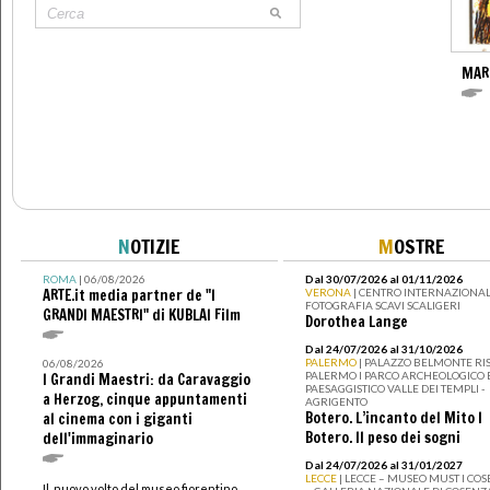
MAR
N
OTIZIE
M
OSTRE
ROMA
| 06/08/2026
Dal 30/07/2026 al 01/11/2026
ARTE.it media partner de "I
VERONA
| CENTRO INTERNAZIONAL
FOTOGRAFIA SCAVI SCALIGERI
GRANDI MAESTRI" di KUBLAI Film
Dorothea Lange
Dal 24/07/2026 al 31/10/2026
PALERMO
| PALAZZO BELMONTE RIS
06/08/2026
PALERMO I PARCO ARCHEOLOGICO 
I Grandi Maestri: da Caravaggio
PAESAGGISTICO VALLE DEI TEMPLI -
a Herzog, cinque appuntamenti
AGRIGENTO
Botero. L’incanto del Mito I
al cinema con i giganti
Botero. Il peso dei sogni
dell'immaginario
Dal 24/07/2026 al 31/01/2027
LECCE
| LECCE – MUSEO MUST I CO
Il nuovo volto del museo fiorentino