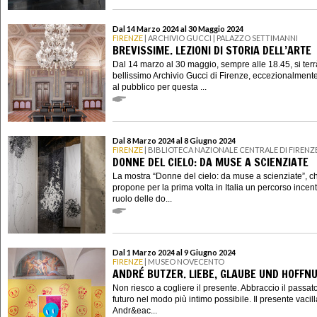
Dal 14 Marzo 2024 al 30 Maggio 2024
FIRENZE
| ARCHIVIO GUCCI | PALAZZO SETTIMANNI
BREVISSIME. LEZIONI DI STORIA DELL’ARTE
Dal 14 marzo al 30 maggio, sempre alle 18.45, si terr
bellissimo Archivio Gucci di Firenze, eccezionalment
al pubblico per questa ...
Dal 8 Marzo 2024 al 8 Giugno 2024
FIRENZE
| BIBLIOTECA NAZIONALE CENTRALE DI FIRENZ
DONNE DEL CIELO: DA MUSE A SCIENZIATE
La mostra “Donne del cielo: da muse a scienziate”, c
propone per la prima volta in Italia un percorso incent
ruolo delle do...
Dal 1 Marzo 2024 al 9 Giugno 2024
FIRENZE
| MUSEO NOVECENTO
ANDRÉ BUTZER. LIEBE, GLAUBE UND HOFFN
Non riesco a cogliere il presente. Abbraccio il passato
futuro nel modo più intimo possibile. Il presente vacill
Andr&eac...