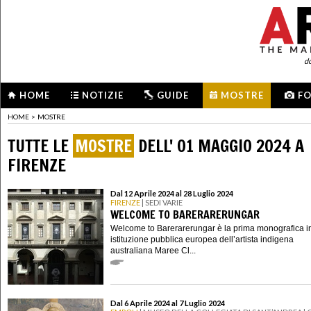
d
HOME
NOTIZIE
GUIDE
MOSTRE
F
HOME
>
MOSTRE
TUTTE LE
MOSTRE
DELL' 01 MAGGIO 2024 A
FIRENZE
Dal 12 Aprile 2024 al 28 Luglio 2024
FIRENZE
| SEDI VARIE
WELCOME TO BARERARERUNGAR
Welcome to Barerarerungar è la prima monografica i
istituzione pubblica europea dell’artista indigena
australiana Maree Cl...
Dal 6 Aprile 2024 al 7 Luglio 2024