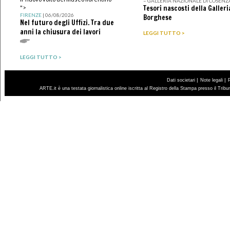
– GALLERIA NAZIONALE DI COSENZ
Tesori nascosti della Galleri
">
FIRENZE
| 06/08/2026
Borghese
Nel futuro degli Uffizi. Tra due
anni la chiusura dei lavori
LEGGI TUTTO >
LEGGI TUTTO >
|
|
Dati societari
Note legali
ARTE.it è una testata giornalistica online iscritta al Registro della Stampa presso il Trib