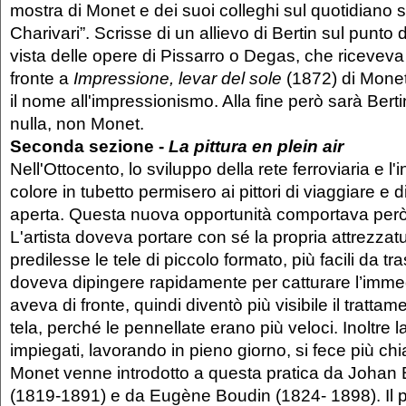
mostra di Monet e dei suoi colleghi sul quotidiano s
Charivari”. Scrisse di un allievo di Bertin sul punto d
vista delle opere di Pissarro o Degas, che riceveva i
fronte a
Impressione, levar del sole
(1872) di Monet
il nome all'impressionismo. Alla fine però sarà Bert
nulla, non Monet.
Seconda sezione -
La pittura en plein air
Nell'Ottocento, lo sviluppo della rete ferroviaria e l
colore in tubetto permisero ai pittori di viaggiare e d
aperta. Questa nuova opportunità comportava però 
L'artista doveva portare con sé la propria attrezzatu
predilesse le tele di piccolo formato, più facili da tra
doveva dipingere rapidamente per catturare l’imme
aveva di fronte, quindi diventò più visibile il trattame
tela, perché le pennellate erano più veloci. Inoltre 
impiegati, lavorando in pieno giorno, si fece più chi
Monet venne introdotto a questa pratica da Johan 
(1819-1891) e da Eugène Boudin (1824- 1898). Il pi