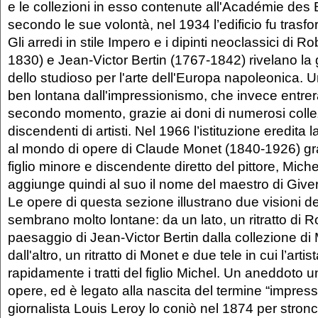
e le collezioni in esso contenute all'Académie des 
secondo le sue volontà, nel 1934 l’edificio fu tras
Gli arredi in stile Impero e i dipinti neoclassici di R
1830) e Jean-Victor Bertin (1767-1842) rivelano l
dello studioso per l'arte dell'Europa napoleonica.
ben lontana dall'impressionismo, che invece entre
secondo momento, grazie ai doni di numerosi collez
discendenti di artisti. Nel 1966 l’istituzione eredita 
al mondo di opere di Claude Monet (1840-1926) graz
figlio minore e discendente diretto del pittore, Mich
aggiunge quindi al suo il nome del maestro di Give
Le opere di questa sezione illustrano due visioni de
sembrano molto lontane: da un lato, un ritratto di 
paesaggio di Jean-Victor Bertin dalla collezione di
dall'altro, un ritratto di Monet e due tele in cui l’arti
rapidamente i tratti del figlio Michel. Un aneddoto 
opere, ed è legato alla nascita del termine “impressi
giornalista Louis Leroy lo coniò nel 1874 per stron