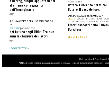
a Herzog, cinque appuntamenti
AGRIGENTO
Botero. L’incanto del Mito I
al cinema con i giganti
Botero. Il peso dei sogni
dell'immaginario
Dal 24/07/2026 al 31/01/2027
LECCE
| LECCE – MUSEO MUST I CO
Il nuovo volto del museo fiorentino
– GALLERIA NAZIONALE DI COSENZ
Tesori nascosti della Galleri
">
FIRENZE
| 06/08/2026
Borghese
Nel futuro degli Uffizi. Tra due
anni la chiusura dei lavori
LEGGI TUTTO >
LEGGI TUTTO >
|
|
Dati societari
Note legali
ARTE.it è una testata giornalistica online iscritta al Registro della Stampa presso il Trib