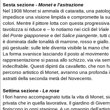
Sesta sezione -
Monet e l’astrazione
Nel 1908 Monet si ammala di cataratta, una patolog
impedisce una visione limpida e compromette la s
colori. Mentre il pittore lotta con questa progressiva
tavolozza si riduce e – lo notiamo nei cicli del
Viale
del
Ponte giapponese
e del
Salice piangente
, tutt
è dominata dalle tonalità di marrone, rosso e giallo. 
più gestuale: sulle tele diventa visibile la mano che 
La forma svanisce lasciando il posto al movimento e
rappresentazione si passa allo schizzo, via via se
indecifrabile. Questi dipinti da cavalletto, che non 
percorso artistico di Monet, avranno una profonda in
astratti della seconda metà del Novecento.
Settima sezione -
Le rose
I fiori hanno accompagnato tutta la vita di Monet, si
privata che in quella lavorativa. Il giardino di Giver
fioriscono in ogni stagione, è un omaggio dell’artista