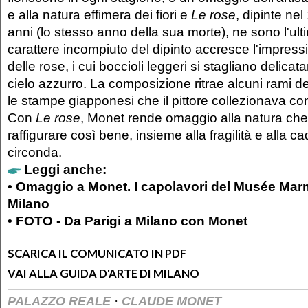
e alla natura effimera dei fiori e
Le rose
, dipinte nel
anni (lo stesso anno della sua morte), ne sono l'ult
carattere incompiuto del dipinto accresce l'impressio
delle rose, i cui boccioli leggeri si stagliano delic
cielo azzurro. La composizione ritrae alcuni rami de
le stampe giapponesi che il pittore collezionava co
Con
Le rose
, Monet rende omaggio alla natura ch
raffigurare così bene, insieme alla fragilità e alla ca
circonda.
Leggi anche:
•
Omaggio a Monet. I capolavori del Musée Marm
Milano
•
FOTO - Da Parigi a Milano con Monet
SCARICA IL COMUNICATO IN PDF
VAI ALLA GUIDA D'ARTE DI MILANO
·
PALAZZO REALE
CLAUDE MONET