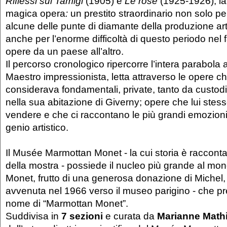
Riflessi sul Tamigi
(1905) e
Le rose
(1925-1926), la
magica opera
:
un prestito straordinario non solo pe
alcune delle punte di diamante della produzione art
anche per l’enorme difficoltà di questo periodo nel f
opere da un paese all’altro.
Il percorso cronologico ripercorre l’intera parabola a
Maestro impressionista, letta attraverso le opere che
considerava fondamentali, private, tanto da custod
nella sua abitazione di Giverny; opere che lui stes
vendere e che ci raccontano le più grandi emozioni
genio artistico.
Il Musée Marmottan Monet - la cui storia è raccont
della mostra - possiede il nucleo più grande al mon
Monet, frutto di una generosa donazione di Michel, s
avvenuta nel 1966 verso il museo parigino - che pre
nome di “Marmottan Monet”.
Suddivisa in
7 sezioni
e curata da
Marianne Math