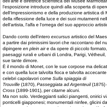
dell’arte e direttrice scientifica del Musée Marmotta
l’esposizione introduce quindi alla scoperta di ope
dell’Impressionismo e della produzione artistica di
della riflessione della luce e dei suoi mutamenti ne
dell’artista, l'alfa e l'omega del suo approccio artisti
Dando conto dell’intero
excursus
artistico del Maes
a partire dai primissimi lavori che raccontano del 
dipingere
en plein air
e da opere di piccolo formato,
paesaggi rurali e urbani di Londra, Parigi, Vétheuil, 
sue tante dimore.
È il mondo di Monet, con le sue corpose ma delica
e con quella luce talvolta fioca e talvolta accecant
celebri capolavori come
Sulla spiaggia di
Trouville
(1870),
Passeggiata ad Argenteuil
(1875)
Cross
(1899-1901), per citarne alcuni.
Ma non solo. Verdeggianti salici piangenti, onirici vial
ponticelli giapponesi; monumentali ninfee, glicini da