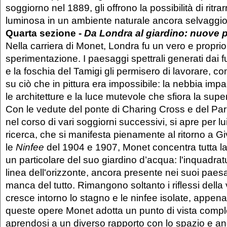
soggiorno nel 1889, gli offrono la possibilità di ritrarr
luminosa in un ambiente naturale ancora selvaggi
Quarta sezione -
Da Londra al giardino: nuove p
Nella carriera di Monet, Londra fu un vero e proprio 
sperimentazione. I paesaggi spettrali generati dai f
e la foschia del Tamigi gli permisero di lavorare, co
su ciò che in pittura era impossibile: la nebbia imp
le architetture e la luce mutevole che sfiora la super
Con le vedute del ponte di Charing Cross e del Par
nel corso di vari soggiorni successivi, si apre per l
ricerca, che si manifesta pienamente al ritorno a G
le
Ninfee
del 1904 e 1907, Monet concentra tutta 
un particolare del suo giardino d’acqua: l'inquadrat
linea dell'orizzonte, ancora presente nei suoi paesa
manca del tutto. Rimangono soltanto i riflessi dell
cresce intorno lo stagno e le ninfee isolate, appen
queste opere Monet adotta un punto di vista comp
aprendosi a un diverso rapporto con lo spazio e an