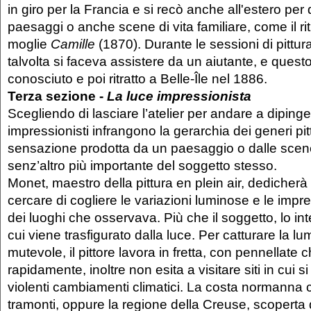
in giro per la Francia e si recò anche all'estero per
paesaggi o anche scene di vita familiare, come il rit
moglie
Camille
(1870). Durante le sessioni di pittura
talvolta si faceva assistere da un aiutante, e questo 
conosciuto e poi ritratto a Belle-Île nel 1886.
Terza sezione -
La luce impressionista
Scegliendo di lasciare l’atelier per andare a dipinger
impressionisti infrangono la gerarchia dei generi pitto
sensazione prodotta da un paesaggio o dalle scen
senz’altro più importante del soggetto stesso.
Monet, maestro della pittura en plein air, dedicherà l
cercare di cogliere le variazioni luminose e le impr
dei luoghi che osservava. Più che il soggetto, lo in
cui viene trasfigurato dalla luce. Per catturare la l
mutevole, il pittore lavora in fretta, con pennellat
rapidamente, inoltre non esita a visitare siti in cui si
violenti cambiamenti climatici. La costa normanna c
tramonti, oppure la regione della Creuse, scoperta