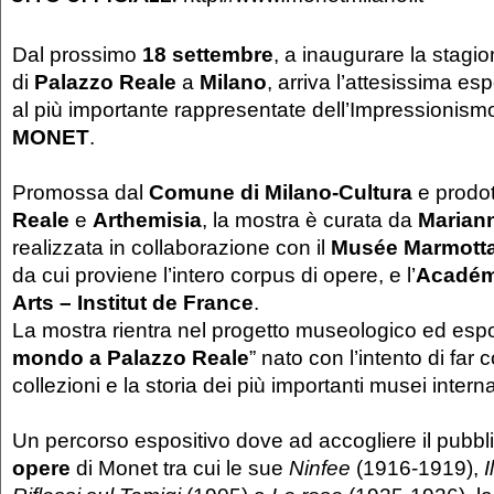
Dal prossimo
18 settembre
, a inaugurare la stagi
di
Palazzo Reale
a
Milano
, arriva l’attesissima e
al più importante rappresentate dell’Impressionism
MONET
.
Promossa dal
Comune di Milano-Cultura
e prodo
Reale
e
Arthemisia
, la mostra è curata da
Marian
realizzata in collaborazione con il
Musée Marmotta
da cui proviene l’intero corpus di opere, e l’
Académ
Arts – Institut de France
.
La mostra rientra nel progetto museologico ed espo
mondo a Palazzo Reale
” nato con l’intento di far
collezioni e la storia dei più importanti musei interna
Un percorso espositivo dove ad accogliere il pubbl
opere
di Monet tra cui le sue
Ninfee
(1916-1919),
I